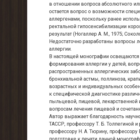
в отношении вопроса абсолютного ил
остается вопрос о возможности спе
аллергенами, поскольку ранее испол
ректальной гипосенсибилизации кор
результат (Ногаллер А. М., 1975; Соколова
Недостаточно разработаны вопросы 
аллергии.
В настоящей монографии освещаются
формирования аллергии у детей, вопр
распространенных аллергических забо
бронхиальной астмы, поллиноза, кра
возрастных и индивидуальных особен
к специфической диагностике различ
пыльцевой, пищевой, лекарственной 
вопросам лечения пищевой и сочетанн
Автор выражает благодарность научн
ТАССР, профессору Т. Б. Толпегиной и
профессору Н. А. Тюрину, профессору 
подготовке к печати данной монограф