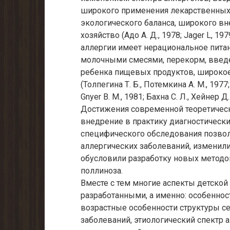
широкого применения лекарственных
экологического баланса, широкого вн
хозяйство (Адо А. Д., 1978; Jager L, 
аллергии имеет нерациональное пита
молочными смесями, перекорм, введ
ребенка пищевых продуктов, широко
(Толпегина Т. Б., Потемкина А. М., 1977;
Gnyer В. М., 1981; Бахна С. Л., Хейнер Д. 
Достижения современной теоретическ
внедрение в практику диагностически
специфического обследования позво
аллергических заболеваний, изменили
обусловили разработку новых методо
поллиноза.
Вместе с тем многие аспекты детской
разработанными, а именно: особенно
возрастные особенности структуры с
заболеваний, этиологический спектр а