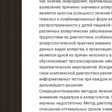
как экзема, нейродермит, крапивница,
выявление причинно-значимых аллерг
является залогом успешного лечения
тяжелых и комбинированных форм алл
распространенности у детей пищевой и
различных аллергических заболеваний
трудностями их диагностики, особенн
аллергологической практике анамнез
данных видах аллергии, а провокацио
является одной из причин неполного 
обусловливает прогрессирование заб
терапевтических мероприятий. Исход
схем комплексной диагностики разли
информативных тестов при каждом из
дальнейшего решения.
Совершенствованию методов лечения
внимание педиатров и аллергологов.
изучены недостаточно. Метод диетоте
отношении оптимальных сроков элими