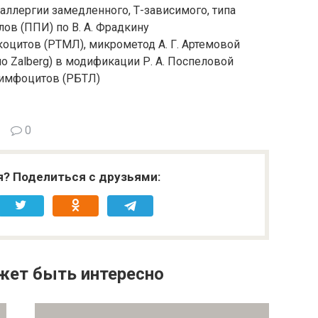
аллергии замедленного, Т-зависимого, типа
в (ППИ) по В. А. Фрадкину
цитов (РТМЛ), микрометод А. Г. Артемовой
 Zalberg) в модификации Р. А. Поспеловой
имфоцитов (РБТЛ)
0
я? Поделиться с друзьями:
жет быть интересно