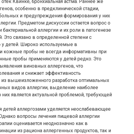
 отек Квинке, бронхиальная астма. Раннее же
енов, особенно в предклинической стадии,
 больных и предупреждения формирования у них
ергии. Предметом дискуссии остается вопрос о
 бактериальной аллергии и их роли в патогенезе
. Это связано в определенной степени с
о у детей. Широко используемые в
 и кожные пробы не всегда информативны при
нные пробы применяются у детей редко. Это
выявления виновных аллергенов, что
олевания и снижает эффективность
я из вышеизложенного разработка оптимальных
чных видов аллергии, выделение наиболее
 них является актуальной проблемой, требующей
 детей аллергозами уделяется неослабевающее
 Однако вопросы лечения пищевой аллергии
рапии оценивается неоднозначно как в
нации из рациона аллергенных продуктов, так и