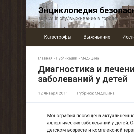
Перейти
Энциклопедия безопас
к
контенту
survive in city/выживание в городе
Катастрофы
Выживание
Иссл
Главная
»
Публикации
»
Медицина
Диагностика и лечен
заболеваний у детей
12 января 2011
Рубрика:
Медицина
Монография посвящена актуальнейше
аллергических заболеваний у детей.
детском возрасте и комплексной тер