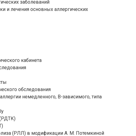
гических заболеваний
ики и лечения основных аллергических
ического кабинета
следования
сты
еского обследования
аллергии немедленного, В-зависимого, типа
ly
(РДТК)
T)
иза (РЛЛ) в модификации А. М. Потемкиной