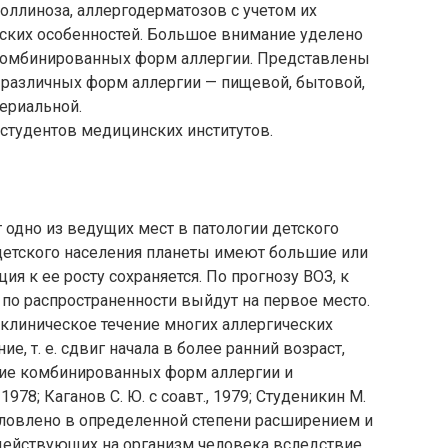
оллиноза, аллергодерматозов с учетом их
еских особенностей. Большое внимание уделено
комбинированных форм аллергии. Представлены
 различных форм аллергии — пищевой, бытовой,
ериальной.
 студентов медицинских институтов.
одно из ведущих мест в патологии детского
 детского населения планеты имеют большие или
ия к ее росту сохраняется. По прогнозу ВОЗ, к
 по распространенности выйдут на первое место.
 клиническое течение многих аллергических
, т. е. сдвиг начала в более ранний возраст,
ение комбинированных форм аллергии и
 1978; Каганов С. Ю. с соавт., 1979; Студеникин М.
 обусловлено в определенной степени расширением и
действующих на организм человека вследствие