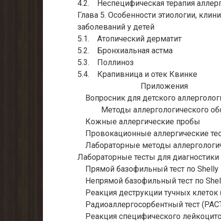
4.2. Неспецифическая терапия аллер
Глава 5. Особенности этиологии, клин
заболеваний у детей
5.1. Атопический дерматит
5.2. Бронхиальная астма
5.3. Поллиноз
5.4. Крапивница и отек Квинке
Приложения
Вопросник для детского аллерголог
Методы аллергологического об
Кожные аллергические пробы
Провокационные аллергические те
Лабораторные методы аллергологич
Лабораторные тесты для диагностики 
Прямой базофильный тест по Shelly
Непрямой базофильный тест по Shel
Реакция деструкции тучных клеток 
Радиоаллергосорбентный тест (PAC
Реакция специфического лейкоцитол