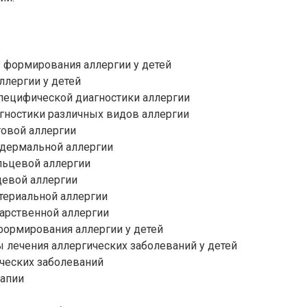
ы формирования аллергии у детей
ллергии у детей
пецифической диагностики аллергии
гностики различных видов аллергии
товой аллергии
идермальной аллергии
льцевой аллергии
щевой аллергии
ктериальной аллергии
карственной аллергии
формирования аллергии у детей
 лечения аллергических заболеваний у детей
ческих заболеваний
рапии