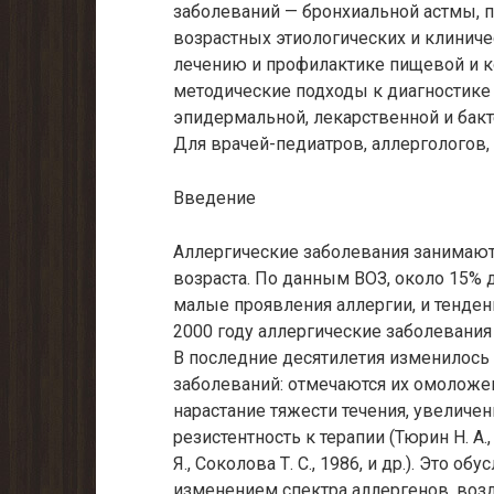
заболеваний — бронхиальной астмы, п
возрастных этиологических и клинич
лечению и профилактике пищевой и 
методические подходы к диагностике
эпидермальной, лекарственной и бакт
Для врачей-педиатров, аллергологов,
Введение
Аллергические заболевания занимают 
возраста. По данным ВОЗ, около 15%
малые проявления аллергии, и тенденц
2000 году аллергические заболевания
В последние десятилетия изменилось
заболеваний: отмечаются их омоложение
нарастание тяжести течения, увелич
резистентность к терапии (Тюрин Н. А.,
Я., Соколова Т. С., 1986, и др.). Это
изменением спектра аллергенов, воз