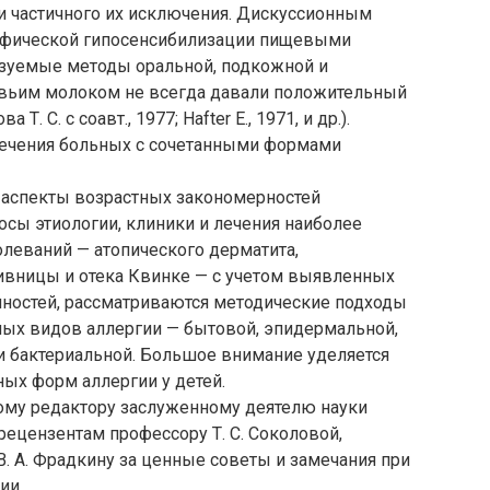
и частичного их исключения. Дискуссионным
цифической гипосенсибилизации пищевыми
ьзуемые методы оральной, подкожной и
овьим молоком не всегда давали положительный
 Т. С. с соавт., 1977; Hafter Е., 1971, и др.).
лечения больных с сочетанными формами
 аспекты возрастных закономерностей
осы этиологии, клиники и лечения наиболее
леваний — атопического дерматита,
пивницы и отека Квинке — с учетом выявленных
ностей, рассматриваются методические подходы
ных видов аллергии — бытовой, эпидермальной,
и бактериальной. Большое внимание уделяется
ых форм аллергии у детей.
ому редактору заслуженному деятелю науки
 рецензентам профессору Т. С. Соколовой,
В. А. Фрадкину за ценные советы и замечания при
ии.