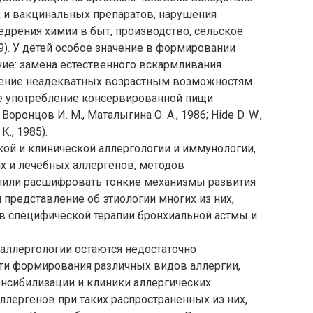
 и вакцинальных препаратов, нарушения
едрения химии в быт, производство, сельское
1979). У детей особое значение в формировании
ние: замена естественного вскармливания
ение неадекватных возрастным возможностям
е употребление консервированной пищи
 Воронцов И. М., Маталыгина О. А., 1986; Hide D. W.,
К., 1985).
ой и клинической аллергологии и иммунологии,
х и лечебных аллергенов, методов
лили расшифровать тонкие механизмы развития
 представление об этиологии многих из них,
в специфической терапии бронхиальной астмы и
 аллергологии остаются недостаточно
сти формирования различных видов аллергии,
енсибилизации и клиники аллергических
ллергенов при таких распространенных из них,