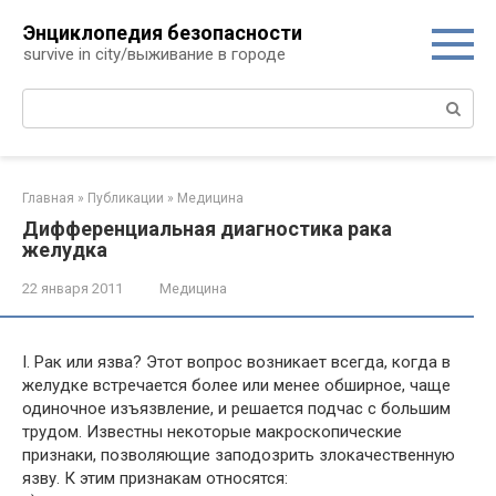
Перейти
Энциклопедия безопасности
к
survive in city/выживание в городе
контенту
Поиск:
Главная
»
Публикации
»
Медицина
Дифференциальная диагностика рака
желудка
22 января 2011
Медицина
I. Рак или язва? Этот вопрос возникает всегда, когда в
желудке встречается более или менее обширное, чаще
одиночное изъязвление, и решается подчас с большим
трудом. Известны некоторые макроскопические
признаки, позволяющие заподозрить злокачественную
язву. К этим признакам относятся: