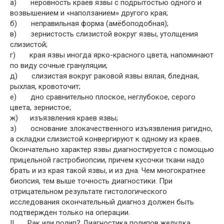
а) неровность краев язвы с подрытостью одного и
возвышением и «наползанием» другого края;
б) неправильная форма (амёбоподобная);
в) зернистость слизистой вокруг язвы, утолщения
слизистой;
г) края язвы иногда ярко-красного цвета, напоминают
по виду сочные грануляции;
д) слизистая вокруг раковой язвы вялая, бледная,
рыхлая, кровоточит;
е) дно сравнительно плоское, неглубокое, серого
цвета, зернистое;
ж) изъязвления краев язвы;
з) основание злокачественного изъязвления ригидно,
а складки слизистой конвергируют к одному из краев.
Окончательно характер язвы диагностируется с помощью
прицельной гастробиопсии, причем кусочки ткани надо
брать и из края такой язвы, и из дна. Чем многократнее
биопсия, тем выше точность диагностики. При
отрицательном результате гистологического
исследования окончательный диагноз должен быть
подтвержден только на операции.
II. Рак или полип? Диагностика полипов желудка