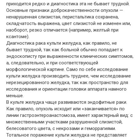
приходится редко и диагностика эта не бывает трудной.
Основные признаки доброкачественности опухоли —
ненарушенная слизистая, перистальтика сохранена,
складчатость выражена, цвет слизистой не изменен или,
наоборот, резко отличается (например, желтый при
ксантоме).
Диагностика рака культи желудка, как правило, не
бывает трудной, так как больной обычно попадает к
эндоскописту при выраженности клинических симптомов,
а, следовательно, и при соответствующей
морфологической картине. Само по себе исследование
культи желудка производить труднее, чем исследование
нерезецированного желудка, так как пространство для
исследования и ориентации головки аппарата намного
меньше.
В культе желудка чаще развиваются эндофитные раки.
Как правило, опухоль исходит или «заканчивается» по
линии гастроэнтероанастомоза, имеет характерный вид: с
множественными участками разрушенной слизистой,
белесоватого цвета, с некрозами и геморрагиями.
Тотальное поражение культи желудка не представляет