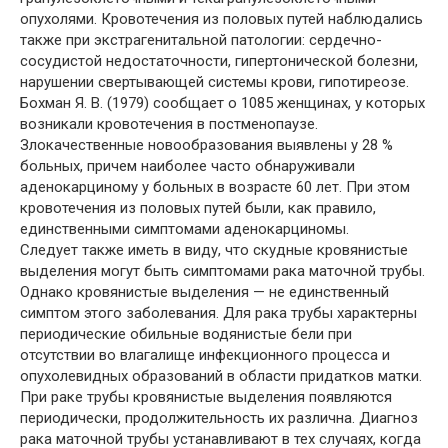
опухолями. Кровотечения из половых путей наблюдались
также при экстрагенитальной патологии: сердечно-
сосудистой недостаточности, гипертонической болезни,
нарушении свертывающей системы крови, гипотиреозе.
Бохман Я. В. (1979) сообщает о 1085 женщинах, у которых
возникали кровотечения в постменопаузе.
Злокачественные новообразования выявлены у 28 %
больных, причем наиболее часто обнаруживали
аденокарциному у больных в возрасте 60 лет. При этом
кровотечения из половых путей были, как правило,
единственными симптомами аденокарциномы.
Следует также иметь в виду, что скудные кровянистые
выделения могут быть симптомами рака маточной трубы.
Однако кровянистые выделения — не единственный
симптом этого заболевания. Для рака трубы характерны
периодические обильные водянистые бели при
отсутствии во влагалище инфекционного процесса и
опухолевидных образований в области придатков матки.
При раке трубы кровянистые выделения появляются
периодически, продолжительность их различна. Диагноз
рака маточной трубы устанавливают в тех случаях, когда