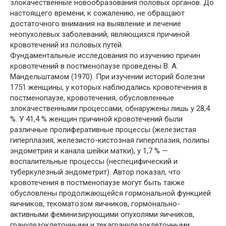
злокачественные новообразования половых органов. До
настоящего времени, к сожалению, не обращают
достаточного внимания на выявление и лечение
неопухолевых заболеваний, являющихся причиной
кровотечений из половых путей.
Фундаментальные исследования по изучению причин
кровотечений в постменопаузе проведены В. А.
Мандельштамом (1970). При изучении историй болезни
1751 женщины, у которых наблюдались кровотечения в
постменопаузе, кровотечения, обусловленные
злокачественными процессами, обнаружены лишь у 28,4
%. У 41,4 % женщин причиной кровотечений были
различные пролиферативные процессы (железистая
гиперплазия, железисто-кистозная гиперплазия, полипы
эндометрия и канала шейки матки), у 1,7 % —
воспалительные процессы (неспецифический и
туберкулезный эндометрит). Автор показал, что
кровотечения в постменопаузе могут быть также
обусловлены продолжающейся гормональной функцией
яичников, текоматозом яичников, гормонально-
активными феминизирующими опухолями яичников,
гранулезоклеточными и текагранулезоклеточными