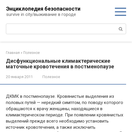
Перейти
Энциклопедия безопасности
к
survive in city/выживание в городе
контенту
Поиск:
Главная
»
Полезное
Дисфункциональные климактерические
маточные кровотечения в постменопаузе
20 января 2011
Полезное
ДКМК в постменопаузе. Кровянистые выделения из
половых путей — нередкий симптом, по поводу которого
обращаются к врачу женщины, находящиеся в
климактерическом периоде. При появлении кровянистых
выделений прежде всего необходимо установить
источник кровотечения, а также исключить