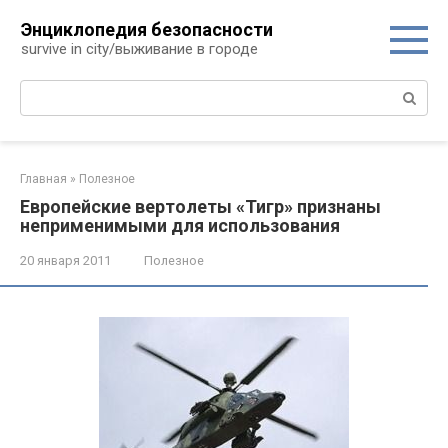
Перейти
Энциклопедия безопасности
к
survive in city/выживание в городе
контенту
Поиск:
Главная
»
Полезное
Европейские вертолеты «Тигр» признаны
неприменимыми для использования
20 января 2011
Полезное