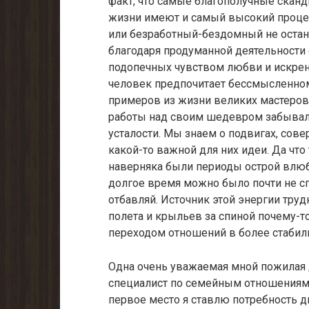
факт, что самые благополучные скан
жизни имеют и самый высокий проце
или безработный-бездомный не остан
благодаря продуманной деятельности 
подопечных чувством любви и искренн
человек предпочитает бессмысленно
примеров из жизни великих мастеров
работы над своим шедевром забывали о
усталости. Мы знаем о подвигах, со
какой-то важной для них идеи. Да что
наверняка были периоды острой влюб
долгое время можно было почти не спа
отбавляй. Источник этой энергии тру
полета и крыльев за спиной почему-т
переходом отношений в более стабил
Одна очень уважаемая мной пожилая 
специалист по семейным отношениям 
первое место я ставлю потребность д