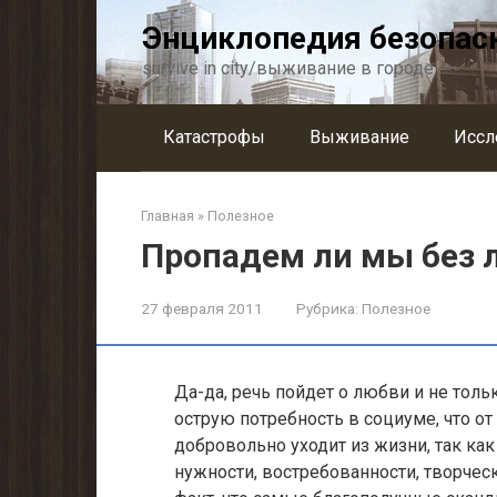
Перейти
Энциклопедия безопас
к
контенту
survive in city/выживание в городе
Катастрофы
Выживание
Иссл
Главная
»
Полезное
Пропадем ли мы без 
27 февраля 2011
Рубрика:
Полезное
Да-да, речь пойдет о любви и не толь
острую потребность в социуме, что от
добровольно уходит из жизни, так ка
нужности, востребованности, творческ