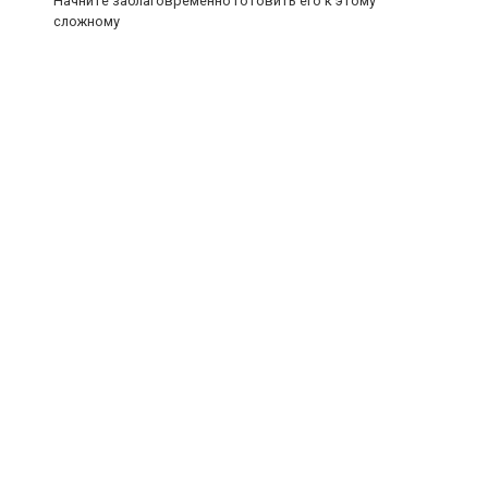
Начните заблаговременно готовить его к этому
сложному