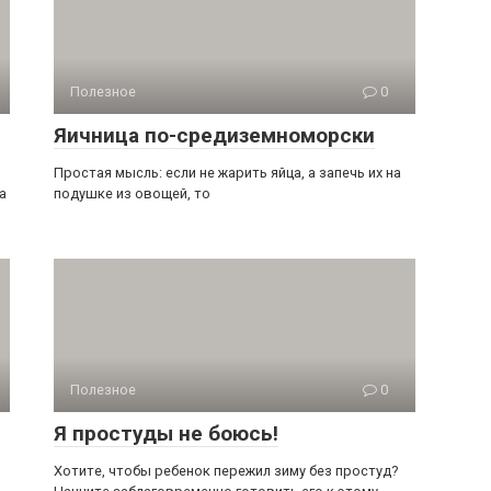
Полезное
0
Яичница по-средиземноморски
Простая мысль: если не жарить яйца, а запечь их на
а
подушке из овощей, то
Полезное
0
Я простуды не боюсь!
Хотите, чтобы ребенок пережил зиму без простуд?