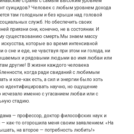
динавские страны с самым высоким уровнем
нт суицидов? Человек с любым уровнем дохода
ется там голодным и без крыши над головой
социальных служб. Но обеспечить своих
ей приязни они, конечно, не в состоянии. И
му существованию смерть.Мы знаем массу
 искусства, которые во время интенсивной
 сне и еде, не чувствуя при этом ни голода, ни
вершаемых и рядовыми людьми во имя любви или
 там другие! В жизни каждого человека
ленности, когда ради свиданий с любимым
ть и кое-как есть, а сил и энергии было хоть
дно идентифицировать научно, но ощущение
о исчезало именно с угасанием любви или с
ьную стадию.
дама — профессор, доктор философских наук и
— как-то огорошила меня своим заявлением: «На
ышать, на второе — потребность любить!»