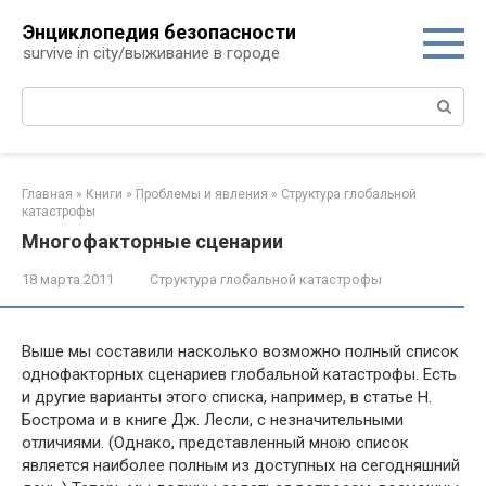
Перейти
Энциклопедия безопасности
к
survive in city/выживание в городе
контенту
Поиск:
Главная
»
Книги
»
Проблемы и явления
»
Структура глобальной
катастрофы
Многофакторные сценарии
18 марта 2011
Структура глобальной катастрофы
Выше мы составили насколько возможно полный список
однофакторных сценариев глобальной катастрофы. Есть
и другие варианты этого списка, например, в статье Н.
Бострома и в книге Дж. Лесли, с незначительными
отличиями. (Однако, представленный мною список
является наиболее полным из доступных на сегодняшний