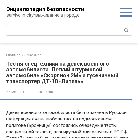
Перейти
Энциклопедия безопасности
к
survive in city/выживание в городе
контенту
Поиск:
Главная
»
Полезное
Тесты спецтехники на денек военного
автомобилиста. Легкий штурмовой
автомобиль «Скорпион 2М» и гусеничный
транспортер ДТ-10 «Витязь»
25 мая 2011
Полезное
Денек военного автомобилиста был отмечен в Русской
Федерации очень любопытно: на подмосковном
полигоне (Бронницы) состоялись очередные тесты
специальной техники, планируемой для закупки в ВС РФ.