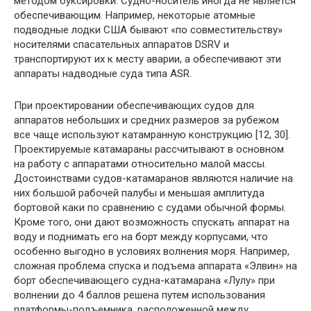
методом буксировки. Судно-носитель иногда не является
обеспечивающим. Например, некоторые атомные
подводные лодки США бывают «по совместительству»
носителями спасательных аппаратов DSRV и
транспортируют их к месту аварии, а обеспечивают эти
аппараты надводные суда типа ASR.
При проектировании обеспечивающих судов для
аппаратов небольших и средних размеров за рубежом
все чаще используют катамранную конструкцию [12, 30].
Проектируемые катамараны рассчитывают в основном
на работу с аппаратами относительно малой массы.
Достоинствами судов-катамаранов являются наличие на
них большой рабочей палубы и меньшая амплитуда
бортовой каки по сравнению с судами обычной формы.
Кроме того, они дают возможность спускать аппарат на
воду и поднимать его на борт между корпусами, что
особенно выгодно в условиях волнения моря. Например,
сложная проблема спуска и подъема аппарата «Элвин» на
борт обеспечивающего судна-катамарана «Лулу» при
волнении до 4 баллов решена путем использования
платформы-подъемника, расположенной между