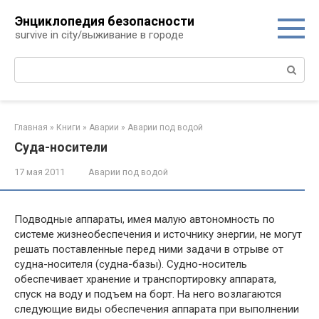
Перейти
Энциклопедия безопасности
к
survive in city/выживание в городе
контенту
Поиск:
Главная
»
Книги
»
Аварии
»
Аварии под водой
Суда-носители
17 мая 2011
Аварии под водой
Подводные аппараты, имея малую автономность по
системе жизнеобеспечения и источнику энергии, не могут
решать поставленные перед ними задачи в отрыве от
судна-носителя (судна-базы). Судно-носитель
обеспечивает хранение и транспортировку аппарата,
спуск на воду и подъем на борт. На него возлагаются
следующие виды обеспечения аппарата при выполнении