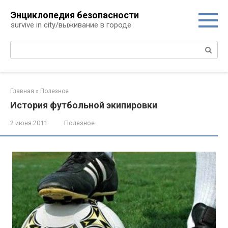
Перейти
Энциклопедия безопасности
к
survive in city/выживание в городе
контенту
Поиск:
Главная
»
Полезное
История футбольной экипировки
2 июня 2011
Полезное