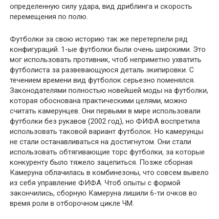
определенную силу удара, вид дриблинга и скорость
перемещения по полю.
Футболки за свою историю так же перетерпели ряд
конфигураций. 1-ые футболки были очень широкими. Это
мог использовать противник, чтоб неприметно ухватить
футболиста за развевающуюся деталь экипировки. С
течением времени вид футболок серьезно поменялся.
Законодателями полностью новейшей моды на футболки,
которая обоснована практическими целями, можно
считать камерунцев. Они первыми в мире использовали
футболки без рукавов (2002 год), но ФИФА воспретила
использовать таковой вариант футболок. Но камерунцы
не стали останавливаться на достигнутом. Они стали
использовать обтягивающие торс футболки, за которые
конкуренту было тяжело зацепиться. Позже сборная
Камеруна облачилась в комбинезоны, что совсем вывело
из себя управление ФИФА. Чтоб опыты с формой
закончились, сборную Камеруна лишили 6-ти очков во
время роли в отборочном цикле ЧМ.