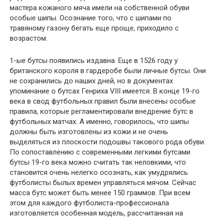
мастера кожаного мяча имели на собственной обуви
особые шипы. Осознание того, что с шипами по
травяному газону бегать еще проще, приходило с
возрастом.
1-ые бутсы появились издавна. Еще в 1526 году у
британского короля в гардеробе были личные бутсы. Они
не сохранились до наших дней, но в документах
упоминание о бутсах Генриха VIII имеется. В конце 19-го
века в свод футбольных правил были внесены особые
правила, которые регламентировали внедрение бутс в
футбольных матчах. А именно, говорилось, что шипы
должны быть изготовлены из кожи и не очень
выделяться из плоскости подошвы такового рода обуви.
По сопоставлению с современными легкими бутсами
бутсы 19-го века можно считать так неловкими, что
становится очень нелегко осознать, как умудрялись
футболисты былых времен управляться мячом. Сейчас
масса бутс может быть менее 150 граммов. При всем
этом для каждого футболиста-профессионала
изготовляется особенная модель, рассчитанная на