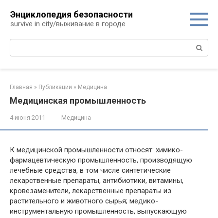
Перейти
Энциклопедия безопасности
к
survive in city/выживание в городе
контенту
Поиск:
Главная
»
Публикации
»
Медицина
Медицинская промышленность
4 июня 2011
Медицина
К медицинской промышленности относят: химико-
фармацевтическую промышленность, производящую
лечебные средства, в том числе синтетические
лекарственные препараты, антибиотики, витамины,
кровезаменители, лекарственные препараты из
растительного и животного сырья; медико-
инструментальную промышленность, выпускающую