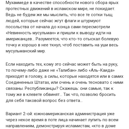
Мухаммеде в качестве способности нового сбора ярых
протестных движений в исламском мире, не покидает.
Ведь не будем же мы мыслить, что все те сотки тыщ
людей, которые сейчас жгут флаги и штурмуют
посольства от начала до конца сами пересмотрели
«Невинность мусульман» и пришли к выводу идти на
американцев… Разумеется, что кто-то отыскал болевую
точку и хорошо в нее ткнул, чтоб поставить на уши весь
мусульманский мир.
Если находить тех, кому это сейчас может быть на руку,
то почему-либо даже не «Талибан» либо «Аль-Каида»
приходят в голову, а силы, которые находятся или в самих
Соединенных Штатах, или очень и очень тесновато с ними
связаны. Республиканцы? Скажешь: они самые, так к
тому же в клевете обвинят… Так что, позволю бросить
для себя таковой вопрос без ответа…
Вариант 2-ой: южноамериканская администрация уже
через некое время в поте лица начинает лупить по всем
направлениям, демонстрируя исламистам, «кто в доме