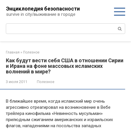
Перейти
Энциклопедия безопасности
к
survive in city/выживание в городе
контенту
Поиск:
Главная
»
Полезное
Как будут вести себя США в отношении Сирии
и Ирана на фоне массовых исламских
волнений в мире?
3 июля 2011
Полезное
В ближайшее время, когда исламский мир очень
агрессивно отреагировал на возникновение в Вебе
трейлера кинофильма «Невинность мусульман»
прилюдным сжиганием американских и израильских
флагов, нападениями на посольства западных