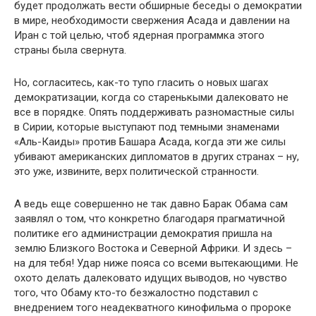
будет продолжать вести обширные беседы о демократии
в мире, необходимости свержения Асада и давлении на
Иран с той целью, чтоб ядерная программка этого
страны была свернута.
Но, согласитесь, как-то тупо гласить о новых шагах
демократизации, когда со старенькыми далековато не
все в порядке. Опять поддерживать разномастные силы
в Сирии, которые выступают под темными знаменами
«Аль-Каиды» против Башара Асада, когда эти же силы
убивают американских дипломатов в других странах – ну,
это уже, извините, верх политической странности.
А ведь еще совершенно не так давно Барак Обама сам
заявлял о том, что конкретно благодаря прагматичной
политике его администрации демократия пришла на
землю Близкого Востока и Северной Африки. И здесь –
на для тебя! Удар ниже пояса со всеми вытекающими. Не
охото делать далековато идущих выводов, но чувство
того, что Обаму кто-то безжалостно подставил с
внедрением того неадекватного кинофильма о пророке