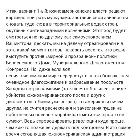
Итак, вариант 1-ый: южноамериканские власти решают
картинно поиграть мускулами, заставив свои авианосцы
сновать туда-сюда в территориальных водах стран,
окутанных антизападными волнениями. Этот ход будет
смотреться не по другому как самоуспокоением
Вашингтона: дескать, мы на делему отреагировали и в
хоть какой момент готовы наказать всех тех, кто решил
выступить против «мирной и прозрачной» политики
Белоснежного Дома, Муниципального Департамента и
Конгресса. Но, даже если вол
нения в исламском мире перерастут в нечто больше, чем
очевидное флагосжигание и забрасывание посольств
Западных стран камнями (хотя «нечто большее» в виде
убийства южноамериканского посла и других
дипломатов в Ливии уже вышло), то америкосы ничем
другим, не считая расчехления и зачехления пушек на
собственных военных кораблях, отметиться просто не
сумеют. Ведь спровоцировать революции куда проще,
чем как-то позже ее держать под контролем. В это самое
время сегоднящая южноамериканская администрация