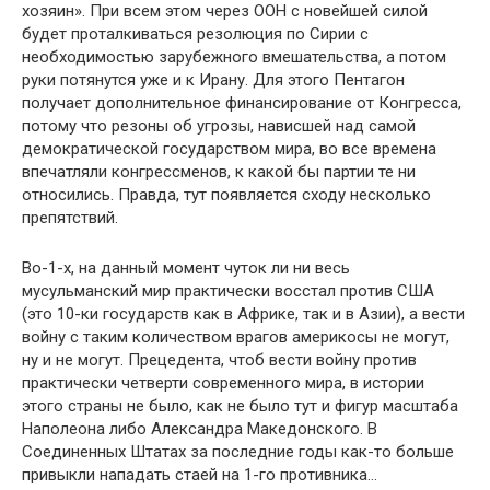
хозяин». При всем этом через ООН с новейшей силой
будет проталкиваться резолюция по Сирии с
необходимостью зарубежного вмешательства, а потом
руки потянутся уже и к Ирану. Для этого Пентагон
получает дополнительное финансирование от Конгресса,
потому что резоны об угрозы, нависшей над самой
демократической государством мира, во все времена
впечатляли конгрессменов, к какой бы партии те ни
относились. Правда, тут появляется сходу несколько
препятствий.
Во-1-х, на данный момент чуток ли ни весь
мусульманский мир практически восстал против США
(это 10-ки государств как в Африке, так и в Азии), а вести
войну с таким количеством врагов америкосы не могут,
ну и не могут. Прецедента, чтоб вести войну против
практически четверти современного мира, в истории
этого страны не было, как не было тут и фигур масштаба
Наполеона либо Александра Македонского. В
Соединенных Штатах за последние годы как-то больше
привыкли нападать стаей на 1-го противника…