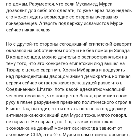
по домам. Разумеется, что если Мухаммед Мурси
дозволит для себя это сделать, то уже через пару недель
его может ждать возмездие со стороны вчерашних
приверженцев. А терять поддержку исламистов Мурси
сейчас никак нельзя.
Но с другой-то стороны сегодняшний египетский фаворит
оказался на собственном посту и не без помощи Запада.
В конце концов, можно длительно распространяться на
тему того, что это конкретно египетский люд вышел на
Тахрир с целью свергнуть Хосни Мубарака и водрузить
над президентским дворцом знамя демократии, но такая
версия сейчас остается животрепещущей разве что в
Соединенных Штатах. Хоть какой адекватномыслящий
человек осознает, что конкретно Запад приложил свою
руку в плане разрушения прежнего политического строя в
Египте. Так, выходит, что и встать вполне на поддержку
антиамериканских акций для Мурси тоже, мягко говоря,
не вариант. Не вариант, во-1-х, так как египетская
экономика на данный момент как никогда зависит от
экономики США, а во-2-х, Мурси и сам отлично осознает,