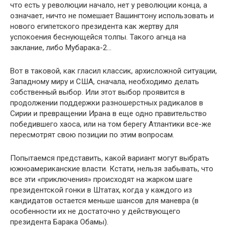
что есть у революции начало, нет у революции конца, а
означает, ничто не помешает Вашингтону использовать и
нового египетского президента как жертву для
успокоения беснующейся толпы. Такого агнца на
заклание, либо Мубарака-2…
Вот в таковой, как гласил классик, архисложной ситуации,
Западному миру и США, сначала, необходимо делать
собственный выбор. Или этот выбор проявится в
продолжении поддержки разношерстных радикалов в
Сирии и превращении Ирана в еще одно правительство
победившего хаоса, или на том берегу Атлантики все-же
пересмотрят свою позиции по этим вопросам.
Попытаемся представить, какой вариант могут выбрать
южноамериканские власти. Кстати, нельзя забывать, что
все эти «приключения» происходят на жарком шаге
президентской гонки в Штатах, когда у каждого из
кандидатов остается меньше шансов для маневра (в
особенности их не достаточно у действующего
президента Барака Обамы).