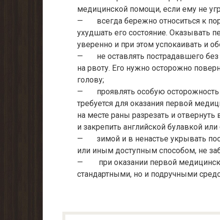
медицинской помощи, если ему не угро
— всегда бережно относиться к пора
ухудшать его состояние. Оказывать 
уверенно и при этом успокаивать и о
— не оставлять пострадавшего без с
на рвоту. Его нужно осторожно поверн
голову;
— проявлять особую осторожность п
требуется для оказания первой меди
на месте раны разрезать и отвернуть 
и закрепить английской булавкой или
— зимой и в ненастье укрывать пост
или иным доступным способом, не заб
— при оказании первой медицинско
стандартными, но и подручными сред