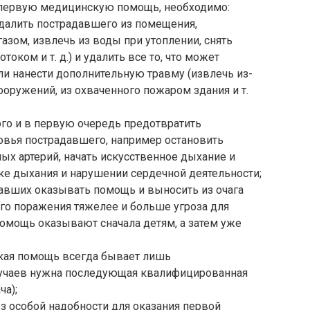
первую медицинскую помощь, необходимо:
алить пострадавшего из помещения,
зом, извлечь из воды при утоплении, снять
оком и т. д.) и удалить все то, что может
и нанести дополнительную травму (извлечь из-
оружений, из охваченного пожаром здания и т.
о и в первую очередь предотвратить
овья пострадавшего, например остановить
х артерий, начать искусственное дыхание и
ке дыхания и нарушении сердечной деятельности;
вших оказывать помощь и выносить из очага
ого поражения тяжелее и больше угроза для
омощь оказывают сначала детям, а затем уже
кая помощь всегда бывает лишь
лучаев нужна последующая квалифицированная
ча);
 особой надобности для оказания первой