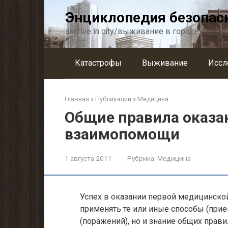
Перейти
Энциклопедия безопас
к
контенту
survive in city/выживание в городе
Катастрофы
Выживание
Иссл
Главная
»
Публикации
»
Медицина
Общие правила оказа
взаимопомощи
1 августа 2011
Рубрика:
Медицина
Успех в оказании первой медицинско
применять те или иные способы (при
(поражений), но и знание общих прав