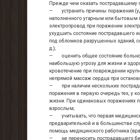
Прежде чем оказать пострадавшему 
— устранить причины поражения (уд
наполненного угарным или бытовым га
электропровод при поражении электрот
ухудшить состояние пострадавшего ил
под обломков разрушенных зданий, со
д.);
— оценить общее состояние больног
наибольшую угрозу для жизни и здор
кровотечение при повреждении крупны
непрямой массаж сердца при останов
— при наличии нескольких пострада
поражения в первую очередь тех, у к
жизни. При одинаковых поражениях п
взрослым;
— учитывать, что первая медицинс
предварительной и в большинстве с
помощь медицинского работника (вра
— не переносить пострадавшего без