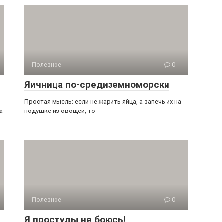
Полезное
0
Яичница по-средиземноморски
Простая мысль: если не жарить яйца, а запечь их на
а
подушке из овощей, то
Полезное
0
Я простуды не боюсь!