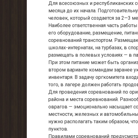
Для всесоюзных и республиканских с
месяца до их начала. Подготовительн
человек, который создается за 2—3 м
Наиболее ответственная часть работы
его оборудование, размещение, питан
соревнований транспортом. Размещают
школах-интернатах, на турбазах, в сп
размещать в полевых условиях — в па
При этом питание может быть организ
втором варианте командам заранее ук
инвентаря. В задачу оргкомитета вхо
того, в лагере должен работать прод
Для проведения соревнований по ор
района и места соревнований. Разноо
оврагов — эмоционально насыщает со
местности, железных и автомобильны
нужно располагать таким образом, чт
пунктов.
Правилами соревнований предусмотре