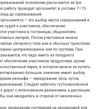
оревнований положение рассылается за три
ую работу проводит оргкомитет в составе 7—15
есяца до соревнований.
 оргкомитета — это выбор места соревнований и
ие судей и участников, обеспечение
ся участники в гостиницах, общежитиях,
ортивных лагерях. Летом участников можно
латках лагерного типа или в обычных туристских.
овано централизованно или по группам. При
азывается, что надо иметь из походного
дит обеспечение участников продуктами, кроме
овольственный ларек, в котором можно их купить.
иентированию большое значение имеет выбор
бразие рельефа — чередование леса, лугов,
ревнования. Следует избегать густонаселенной
х дорог с интенсивным движением, а дистанции
обы они находились в стороне от населенных
но проведение состязаний на незнакомой для