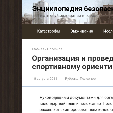
Перейти
Энциклопедия безопас
к
контенту
survive in city/выживание в городе
Катастрофы
Выживание
Иссл
Главная
»
Полезное
Организация и прове
спортивному ориент
18 августа 2011
Рубрика:
Полезное
Руководящими документами для орга
календарный план и положение. Поло
рассылает заинтересованным коллект