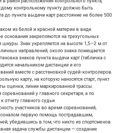
 в район расположения контрольного пункта,
аждому контрольному пункту должно быть
та до пункта выдачи карт расстояние не более 500
аком из белой и красной материи в виде
ее основания закрепляются на трехугольных
 шнуры. Знак укрепляется на высоте 1,5—2 м от
азличных направлений, около знака помещается
тановка знаков пункта выдачи карт (табличка с
одится начальником дистанции и его
аний вместе с расстановкой судей-контролеров.
ольную карту, на которую наносятся старт, пункт
кты оценки, линии маркированной трассы.
 соревнований у главного секретаря, а по
к отчету главного судьи.
сность участников во время соревнований,
рсоналом первую помощь пострадавшим,
ей, убедившись в том, что никто из спортсменов
лавная задача службы дистанции — создание