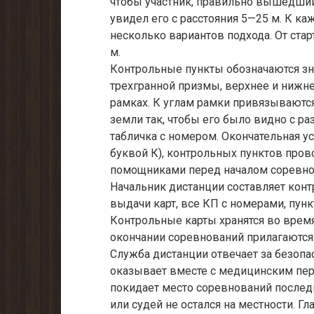
чтобы участник, правильно вышедший
увидел его с расстояния 5—25 м. К к
несколько вариантов подхода. От стар
м.
Контрольные пункты обозначаются зн
трехгранной призмы, верхнее и нижн
рамках. К углам рамки привязываются
земли так, чтобы его было видно с р
табличка с номером. Окончательная ус
буквой К), контрольных пунктов пров
помощниками перед началом соревнов
Начальник дистанции составляет контр
выдачи карт, все КП с номерами, пун
Контрольные карты хранятся во время
окончании соревнований прилагаются 
Служба дистанции отвечает за безопа
оказывает вместе с медицинским пе
покидает место соревнований последн
или судей не остался на местности. Г