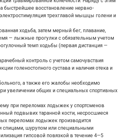
кции травмированной конечности. Наряду с этим
на быстрейшее восстановление нервно-
 электростимуляция трехглавой мышцы голени и
ванная ходьба, затем мерный бег, плавание,
емя — лыжные прогулки с обязательным учетом
рогулочный темп ходьбы (первая дистанция —
врачебный контроль с учетом самочувствия
кции голеностопного сустава и наличия отека и
ольного, а также его жалобы необходимо
при увеличении общих и специальных спортивных
нему при переломах лодыжек у спортсменов
енный подвывих таранной кости, несросшиеся
ых переломах лодыжек производится
и спицами, шурупом или специальными
лизация гипсовой повязкой в течение 4—5