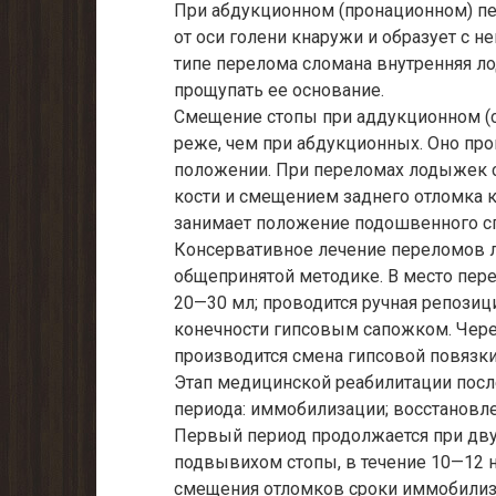
При абдукционном (пронационном) п
от оси голени кнаружи и образует с н
типе перелома сломана внутренняя ло
прощупать ее основание.
Смещение стопы при аддукционном (
реже, чем при абдукционных. Оно прои
положении. При переломах лодыжек 
кости и смещением заднего отломка кв
занимает положение подошвенного сгиб
Консервативное лечение переломов л
общепринятой методике. В место пер
20—30 мл; проводится ручная репози
конечности гипсовым сапожком. Чере
производится смена гипсовой повязки
Этап медицинской реабилитации после
периода: иммобилизации; восстановл
Первый период продолжается при дв
подвывихом стопы, в течение 10—12 
смещения отломков сроки иммобилиз