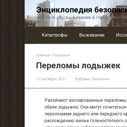
Перейти
Энциклопедия безопас
к
контенту
survive in city/выживание в городе
Катастрофы
Выживание
Иссл
Главная
»
Полезное
Переломы лодыжек
12 октября 2011
Рубрика:
Полезное
Различают изолированные переломы 
обеих лодыжек. Они могут сочетаться
переломами заднего или переднего кр
расхождению вилки голеностопного су