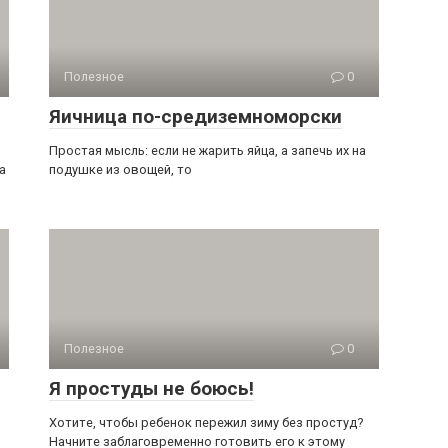
Полезное
0
Яичница по-средиземноморски
Простая мысль: если не жарить яйца, а запечь их на
а
подушке из овощей, то
Полезное
0
Я простуды не боюсь!
Хотите, чтобы ребенок пережил зиму без простуд?
Начните заблаговременно готовить его к этому