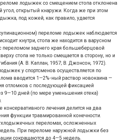
ереломе лодыжек со смещением стопа отклонена
ей угол, открытый кнаружи. Когда же при этом
дыжка, под кожей, как правило, удается
супинационном) переломе лодыжек наблюдается
сходит кнутри, стопа же находится в варусном
с переломом заднего края большеберцовой
ерху стопа не только смещается в сторону, но и
ания (А. В. Каплан, 1957; В. Джонсон, 1972).
одыжек у спортсменов осуществляется по
елома вводится 1—2%-ный раствор новокаина —
ция отломков с последующей фиксацией
з 9—10 дней (по мере уменьшения отека)
.
 консервативного лечения делится на два
ения функции травмированной конечности.
ухлодыжечных переломах, осложненных
недель. При переломе наружной лодыжки без
ации сокращаются до 4—5 недель.