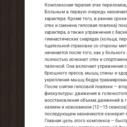
Комплексная терапия этих переломов,
Больным в первую очередь назначае
характера. Кроме того, в ранние сро
отек и сменена гипсовая повязка) п
характера, а также упражнения с бас
гимнастических снарядах (кольца, пер
тщательной страховке со стороны мет
начинается после того, как у больног
полностью исчезнет отек и спортсмен
палочкой. Она включает упражнения с
брюшного пресса, мышц спины и здор
укрепления мышц бедра травмированн
После снятия гипсовой повязки — вто
физкультуры: движения в голеностоп
восстановления объема движений в г
калием и новокаином (12—15 сеансов),
последующем назначаются озокерит-
Главная цель этого комплекса — быс