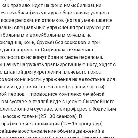
 как правило, идет на фоне иммобилизации.
тся лечебная физкультура общетонизирующего
ки после репозиции отломков (когда уменьшается
оказаны специальные упражнения тренирующего
кетбольным и волейбольным мячами, на
екладина, конь, брусья) без соскоков и при
одиста и тренера. Снарядная гимнастика
о полностью исчезнут боли в месте перелома,
ы начнут нагружать травмированную ногу, ходят с
о штангой для укрепления плечевого пояса,
овой конечности, упражнения на велостанке для
ой и здоровой конечности (в ранние сроки).
рой период — проводится комплекс лечебной
ном суставе в теплой воде с целью быстрейшего
оленостопном суставе, электрофорез с йодистым
 массаж голени (25—30 сеансов). В
парафиновые аппликации (12—15 процедур).
трейшее восстановление объема движений в