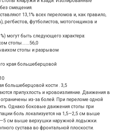
 стопы кнаружи и кзади. Изолированные
без смещения.
тавляют 13,1% всех переломов и, как правило,
, регбистов, футболистов, мотогонщиков и
%) могут быть следующего характера:
м стопы……..56,0
вихом стопы и разрывом
го края большеберцовой
10
я большеберцовой кости . 3,5
аются припухлость и кровоизлияние. Движения в
ограничены из-за болей. При переломе одной
ить. Однако боковые движения стопы при
пации боль локализуется на 1,5—2,5 см выше
3—5 см выше верхушки наружной лодыжки.
опного сустава во фронтальной плоскости.