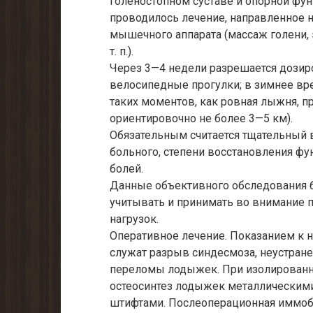
голеностопном суставе и опорной фун
проводилось лечение, направленное 
мышечного аппарата (массаж голени,
т. п.).
Через 3—4 недели разрешается дозиро
велосипедные прогулки; в зимнее вр
таких моментов, как ровная лыжня, п
ориентировочно не более 3—5 км).
Обязательным считается тщательный 
больного, степени восстановления фун
болей.
Данные объективного обследования б
учитывать и принимать во внимание 
нагрузок.
Оперативное лечение. Показанием к 
служат разрыв синдесмоза, неустран
переломы лодыжек. При изолированн
остеосинтез лодыжек металлическим
штифтами. Послеоперационная иммоби