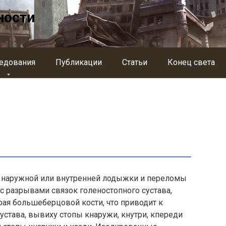
ности
едования
Публикации
Статьи
Конец света
наружной или внутренней лодыжки и переломы
 с разрывами связок голеностопного сустава,
ая большеберцовой кости, что приводит к
става, вывиху стопы кнаружи, кнутри, кпереди