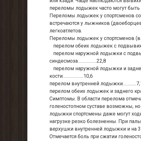
или кзади. Чаще наблюдаются вывихи
переломы лодыжек часто могут быть 
Переломы лодыжек у спортсменов сос
встречаются у лыжников (двоеборцев)
легкоатлетов.
Переломы лодыжек у спортсменов (в 
перелом обеих лодыжек с подвывихо
перелом наружной лодыжки с подвы
синдесмоза………………22,8
перелом наружной лодыжки и задне
кости………………..10,6
перелом внутренней лодыжки………….7,
перелом обеих лодыжек и заднего кра
Симптомы. В области перелома отмеч
голеностопном суставе возможны, но 
лодыжки спортсмены даже могут ход
нагрузке резко болезненны. При паль
верхушки внутренней лодыжки и на 
Отмечается боль при сжатии голеност