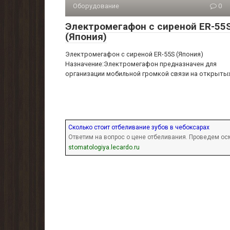
Оборудование
0
Электромегафон с сиреной ER-55
(Япония)
Электромегафон с сиреной ER-55S (Япония)
Назначение:Электромегафон предназначен для
организации мобильной громкой связи на открыты
Сколько стоит отбеливание зубов в чебоксарах
Ответим на вопрос о цене отбеливания. Проведем о
stomatologiya.lecardo.ru