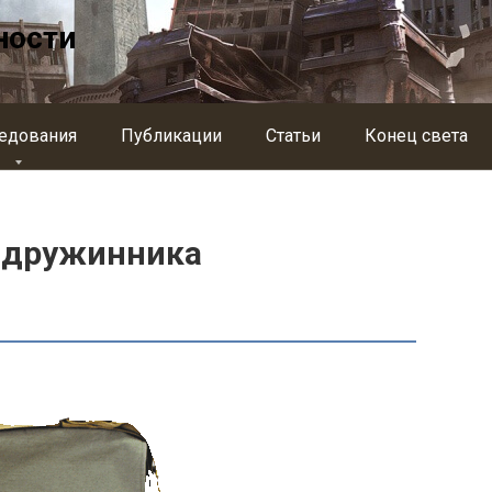
ности
едования
Публикации
Статьи
Конец света
ндружинника