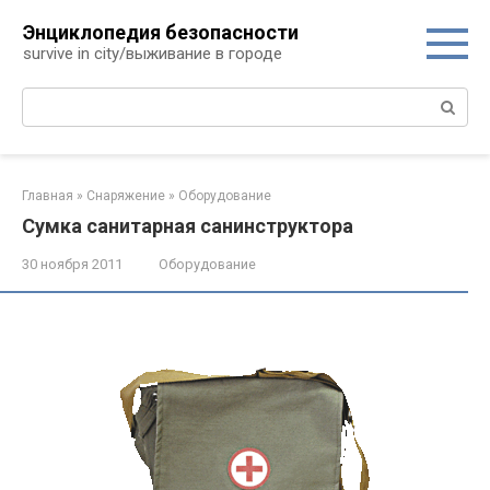
Перейти
Энциклопедия безопасности
к
survive in city/выживание в городе
контенту
Поиск:
Главная
»
Снаряжение
»
Оборудование
Cумка санитарная санинструктора
30 ноября 2011
Оборудование