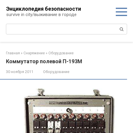
Перейти
Энциклопедия безопасности
к
survive in city/выживание в городе
контенту
Поиск:
Главная
»
Снаряжение
»
Оборудование
Коммутатор полевой П-193М
30 ноября 2011
Оборудование