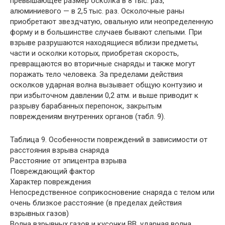
превышающее размер осколка в 8 тыс. раз,
алюминиевого — в 2,5 тыс. раз. Осколочные раны
приобретают звездчатую, овальную или неопределенную
форму и в большинстве случаев бывают слепыми. При
взрыве разрушаются находящиеся вблизи предметы,
части и осколки которых, приобретая скорость,
превращаются во вторичные снаряды и также могут
поражать тело человека. За пределами действия
осколков ударная волна вызывает общую контузию и
при избыточном давлении 0,2 атм. и выше приводит к
разрыву барабанных перепонок, закрытым
повреждениям внутренних органов (табл. 9).
Таблица 9. Особенности повреждений в зависимости от
расстояния взрыва снаряда
Расстояние от эпицентра взрыва
Повреждающий фактор
Характер повреждения
Непосредственное соприкосновение снаряда с телом или
очень близкое расстояние (в пределах действия
взрывных газов)
Волна взрывных газов и кусочки ВВ, ударная волна,