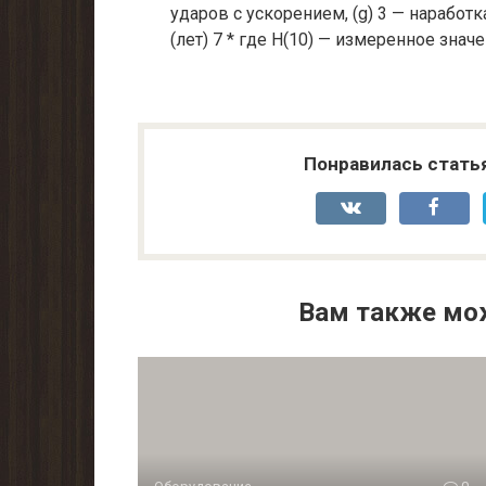
ударов с ускорением, (g) 3 — наработк
(лет) 7 * где Н(10) — измеренное знач
Понравилась стать
Вам также мо