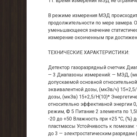
11. время измерения МЭД не огранич
В режиме измерения МЭД происходит
продолжительности по мере замера. 
уменьшающееся значение статистическ
измерение оконченным при достижен
ТЕХНИЧЕСКИЕ ХАРАКТЕРИСТИКИ:
Детектор газоразрядный счетчик Диапа
— 3 Диапазоны измерений: — МЭД, (мк
допускаемой основной относительной
эквивалентной дозы, (мкЗв/ч) 15+2,5
дозы, (мкЗв) 15+2,5/Н(10)* Энергети
относительно эффективной энергии 0,6
режим, © 5 Питание 2 элемента по 1,5В
-20 до +50 Влажность при +25 °С, (%)
пластмассы Устойчивость к помехам: 
до 3 — электростатическим разрядам (