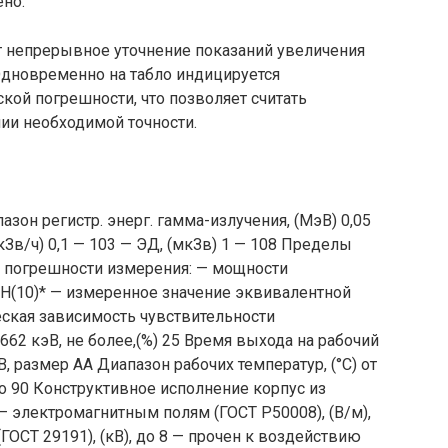
ено.
 непрерывное уточнение показаний увеличения
Одновременно на табло индицируется
ой погрешности, что позволяет считать
ии необходимой точности.
зон регистр. энерг. гамма-излучения, (МэВ) 0,05
Зв/ч) 0,1 — 103 — ЭД, (мкЗв) 1 — 108 Пределы
 погрешности измерения: — мощности
/Н(10)* — измеренное значение эквивалентной
ческая зависимость чувствительности
62 кэВ, не более,(%) 25 Время выхода на рабочий
, размер АА Диапазон рабочих температур, (°С) от
 до 90 Конструктивное исполнение корпус из
— электромагнитным полям (ГОСТ Р50008), (В/м),
ГОСТ 29191), (кВ), до 8 — прочен к воздействию