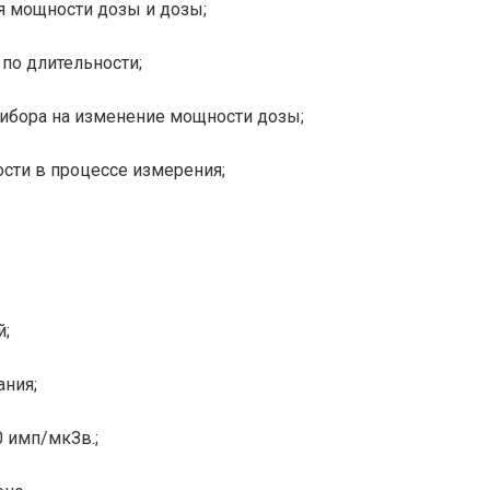
я мощности дозы и дозы;
 по длительности;
рибора на изменение мощности дозы;
ости в процессе измерения;
й;
ания;
0 имп/мкЗв.;