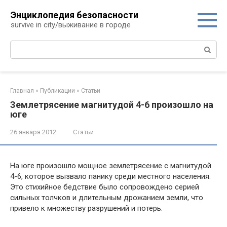
Перейти
Энциклопедия безопасности
к
survive in city/выживание в городе
контенту
Поиск:
Главная
»
Публикации
»
Статьи
Землетрясение магнитудой 4-6 произошло на
юге
26 января 2012
Статьи
На юге произошло мощное землетрясение с магнитудой
4-6, которое вызвало панику среди местного населения.
Это стихийное бедствие было сопровождено серией
сильных толчков и длительным дрожанием земли, что
привело к множеству разрушений и потерь.