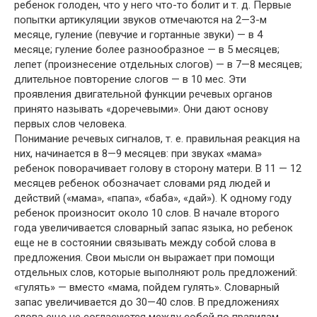
ребенок голоден, что у него что-то болит и т. д. Первые
попытки артикуляции звуков отмечаются на 2—3-м
месяце, гуление (певучие и гортанные звуки) — в 4
месяце; гуление более разнообразное — в 5 месяцев;
лепет (произнесение отдельных слогов) — в 7—8 месяцев;
длительное повторение слогов — в 10 мес. Эти
проявления двигательной функции речевых органов
принято называть «доречевыми». Они дают основу
первых слов человека.
Понимание речевых сигналов, т. е. правильная реакция на
них, начинается в 8—9 месяцев: при звуках «мама»
ребенок поворачивает голову в сторону матери. В 11 — 12
месяцев ребенок обозначает словами ряд людей и
действий («мама», «папа», «баба», «дай»). К одному году
ребенок произносит около 10 слов. В начале второго
года увеличивается словарный запас языка, но ребенок
еще не в состоянии связывать между собой слова в
предложения. Свои мысли он выражает при помощи
отдельных слов, которые выполняют роль предложений:
«гулять» — вместо «мама, пойдем гулять». Словарный
запас увеличивается до 30—40 слов. В предложениях