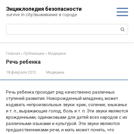
Перейти
Энциклопедия безопасности
к
survive in city/выживание в городе
контенту
Поиск:
Главная
»
Публикации
»
Медицина
Речь ребенка
18 февраля 2012
Медицина
Речь ребенка проходит ряд качественно различных
ступеней развития. Новорожденный младенец может
издавать непроизвольные звуки: крик, сопение, хныканье
и т. п., выражающие голод, боль и т. п. Эти звуки являются
врожденными, одинаковыми для детей всех народов с их
различными языками и культурой. Эти звуки являются
предшественниками речи, и мать может понять, что