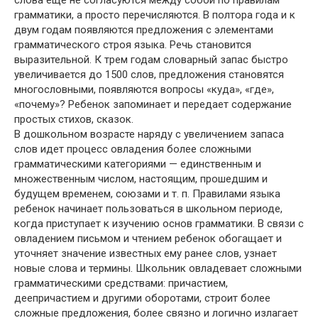
слова еще не согласуются между собой по правилам
грамматики, а просто перечисляются. В полтора года и к
двум годам появляются предложения с элементами
грамматического строя языка. Речь становится
выразительной. К трем годам словарный запас быстро
увеличивается до 1500 слов, предложения становятся
многословными, появляются вопросы «куда», «где»,
«почему»? Ребенок запоминает и передает содержание
простых стихов, сказок.
В дошкольном возрасте наряду с увеличением запаса
слов идет процесс овладения более сложными
грамматическими категориями — единственным и
множественным числом, настоящим, прошедшим и
будущем временем, союзами и т. п. Правилами языка
ребенок начинает пользоваться в школьном периоде,
когда приступает к изучению основ грамматики. В связи с
овладением письмом и чтением ребенок обогащает и
уточняет значение известных ему ранее слов, узнает
новые слова и термины. Школьник овладевает сложными
грамматическими средствами: причастием,
деепричастием и другими оборотами, строит более
сложные предложения, более связно и логично излагает