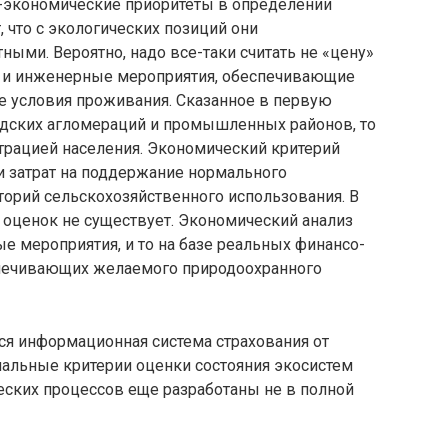
-экономические приоритеты в опре­делении
, что с экологических позиций они
ыми. Вероятно, надо все-таки счи­тать не «цену»
е и инженерные мероприя­тия, обеспечивающие
 условия прожи­вания. Сказанное в первую
родских агломераций и промышленных районов, то
нтрацией населения. Экономический критерий
и затрат на поддержание нормального
торий сельскохозяйственного использования. В
 оценок не существует. Экономический анализ
ые мероприятия, и то на базе реальных финансо­
печивающих желаемого природоохранно­го
ся информационная система страхо­вания от
альные критерии оценки со­стояния экосистем
еских процессов еще разработаны не в полной