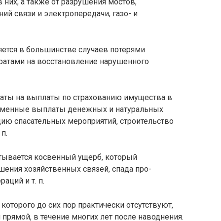
 них, а также от разрушения мостов,
ий связи и электропередачи, газо- и
яется в большинстве случаев потерями
тратами на восстановление нарушенного
аты на выплаты по страхованию иму­щества в
ременные выплаты денежных и натуральных
цию спасательных меро­приятий, строительство
п.
итывается косвенный ущерб, который
шения хозяйственных связей, спада про­
аций и т. п.
оторого до сих пор практически от­сутствуют,
 прямой, в течение многих лет после наводнения.