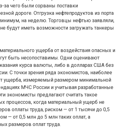
з-за чего были сорваны поставки
зной дороге. Отгрузка нефтепродуктов из порта
ини­мум, на неделю. Торговцы нефтью заявляли,
и не будут иметь возможности загружать танкеры
атериального ущерба от воздейст­вия опасных и
гут быть несопоставимы. Одни оценивают
указания курса валюты, либо в долларах США без
сии. С точки зрения ряда экономистов, наиболее
ет ущерба, измеряемый размером минимальной
ендациях МЧС России и учитывая разработанные
эти экономисты предлагают считать такое
ых процессов, когда материальный ущерб не
ров оплаты труда, риском — от 1 тысячи до 0,5
м — от 0,5 млн до 5 млн таких оплат, а
ых размеров оплат труда.