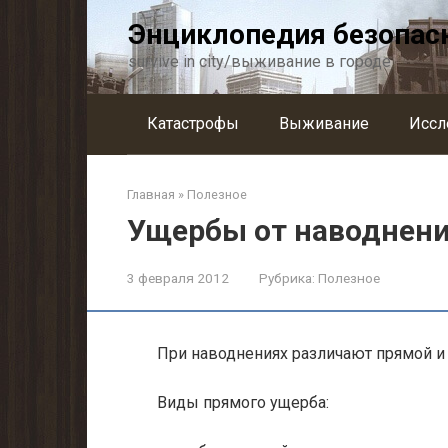
Перейти
Энциклопедия безопас
к
контенту
survive in city/выживание в городе
Катастрофы
Выживание
Иссл
Главная
»
Полезное
Ущербы от наводнен
3 февраля 2012
Рубрика:
Полезное
При наводнениях различают прямой и
Виды прямого ущерба: