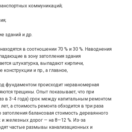
ранспортных коммуникаций;
ия;
е зданий и др.
аходятся в соотношении 70 % и 30 %. Наводнения
адающие в зону затоп­ления здания
ается штукатурка, выпадают кирпичи,
конструкции и пр., а главное,
под фундаментом происходит неравномер­ная
ляются трещины. Опыт показывает, что при
аз в 3-4 года) срок между капита­льным ремонтом
ет, а стоимость ре­монта обходится в три раза
о затопления балансовая стоимость деревянного
 и железных дорог — на 8—12 %. Из-за
о­дят частые размывы канализационных и