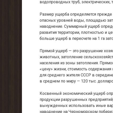
водопроводных труб, электрических, 
Размер ущерба определяется прежде 
опасных уровней воды, площадью зато
наводнение. Суммарный ущерб опред
развития территории, плотностью и це
больше ущерб в пересчете на 1 га зат
Прямой ущерб — это разрушение хозя
животных, затопление сельскохозяйст
населения из зоны затопления. Прям
«цену» жизни, стоимость содержания 
для среднего жителя СССР в середине 8
в среднем по миру — 120 тыс. доллар
Косвенный экономический ущерб опр
продукции разрушенных предприятий
вынужденных использовать иные вариа
наводнение на Черноморском побереж