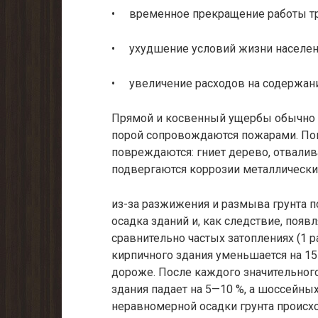
• временное прекращение работы т
• ухудшение условий жизни населен
• увеличение расходов на содержани
Прямой и косвенный ущербы обычно н
порой сопровождаются пожарами. Поп
повреждаются: гниет дерево, отвалив
подвергаются коррозии металлические 
из-за разжижения и размыва грунта 
осадка зданий и, как следствие, появ
сравнительно частых затоплениях (1 р
кирпичного здания уменьшается на 15 л
дороже. После каждого значительног
здания падает на 5—10 %, а шоссейных
неравномерной осадки грунта происх