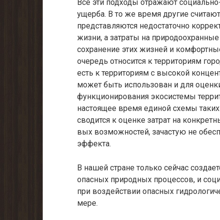
Все эти подходы отражают социально
ущерба. В то же время другие считают
представляются недостаточно корректн
жизни, а затраты на природоохранны
сохранение этих жизней и комфортные
очередь относится к территориям го
есть к территориям с высокой кон­це
может быть использован и для оценк
функционирования экоси­стемы терри
настоящее время единой схемы таких
сводится к оценке затрат на конкретн
вых возможностей, зачастую не обес
эффекта.
В нашей стране только сейчас создает
опасных природных процессов, и соци
при воздействии опасных гидрологич
мере.