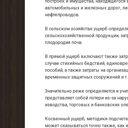
построек и имущества, находящегося в
автомобильных и железных дорог, лин
нефтепроводов.
В сельском хозяйстве ущерб определ
сельскохозяйственной продукции, за
плодородия почв.
В прямой ущерб включают также затр
случае стихийных бедствий, единов
пособий, а также затраты на организа
временных защитных сооружений и т. 
Значительно реже определяется и уч
представляет собой потери из-за нару
изводства, торговых и банковских опер
Косвенный ущерб, методики подсчета к
может сказываться точно также, как и