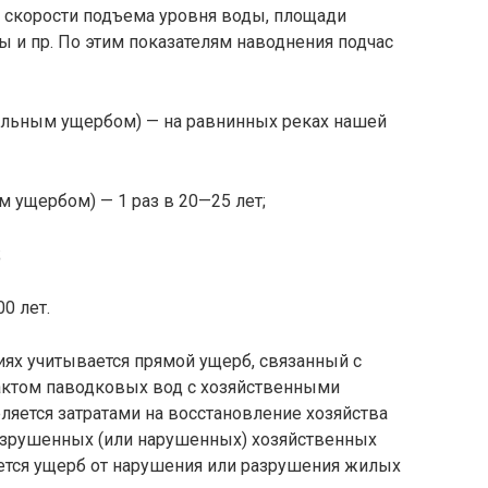
 скорости подъема уровня воды, пло­щади
ы и пр. По этим показателям на­воднения подчас
альным ущербом) — на равнинных реках нашей
ущербом) — 1 раз в 20—25 лет;
;
0 лет.
ях учитывается прямой ущерб, свя­занный с
ктом паводковых вод с хозяйст­венными
ляется затратами на восстанов­ление хозяйства
азрушенных (или нарушенных) хозяйственных
ется ущерб от нарушения или разрушения жилых