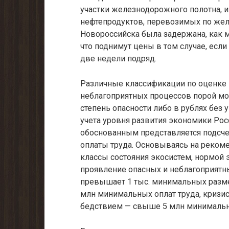
участки железнодорожного полотна, и
нефтепродуктов, перевозимых по желе
Новороссийска была задержана, как м
что поднимут цены в том случае, есл
две недели подряд.
Различные классификации по оценке м
неблагоприятных процессов порой мо
степень опасности либо в рублях без 
учета уровня развития экономики Рос
обоснованным представляется подсч
оплаты труда. Основываясь на реком
классы состояния экосистем, нормой 
проявление опасных и неблагоприятн
превы­шает 1 тыс. минимальных разме
млн минимальных оплат труда, кризисо
бедствием — свыше 5 млн минимальн