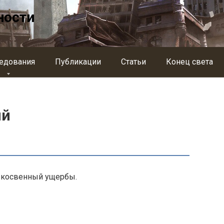
ности
едования
Публикации
Статьи
Конец света
ий
 косвенный ущербы.