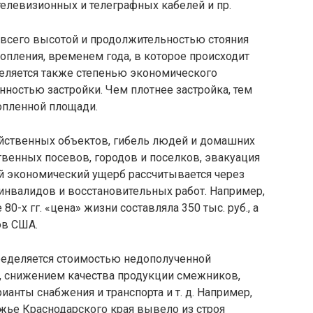
телевизионных и телеграфных кабелей и пр.
всего высотой и продолжительностью стояния
пления, временем года, в кото­рое происходит
еляется также степенью экономического
нностью застройки. Чем плотнее застройка, тем
опленной пло­щади.
йственных объектов, гибель людей и домашних
венных посевов, городов и поселков, эвакуация
ой экономический ущерб рассчитывается через
инвалидов и восстановительных работ. Например,
0-х гг. «цена» жизни составляла 350 тыс. руб., а
ов США.
еделяется стоимостью недополучен­ной
, снижением качества продукции смежников,
нты снабжения и транс­порта и т. д. Например,
ье Краснодар­ского края вывело из строя