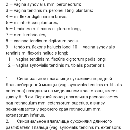
2 — vagina synovialis mm. peroneorum;
3 — vagina tendinis m. peronei 16ngi plantaris;
4 — m. flexor digiti minimi brevis;
5 — m. inter6ssei plantares;
6 — tendines m. flexoris digitorum longi;
7 — mm. lumbricales;
8 — vaginae tendinum digitorum pedis;
9 — tendo m. flexoris hallucis longi 10 — vagina synovialis
tendinis m. flexoris hallucis longi;
11 — vagina tendinis m. flex6ris digitorum pedis longi;
12 — vagina synovialis tendinis m. tibialis posterioris.
1. Синовиальное влагалище сухожилия передней
большеберцовой мышцы (vag. synovialis tendinis m. tibialis
anterioris) находится на медиальном крае стопы, имеет
длину 6—8 см. Верхний конец влагалища располагается
под retinaculum mm. extensorum superius, а внизу
заканчивается у верхнего края retinaculum mm.
extensorum inferius.
2. Синовиальное влагалище сухожилия длинного
разгибателя I пальца (vag. synovialis tendinis m. extensoris