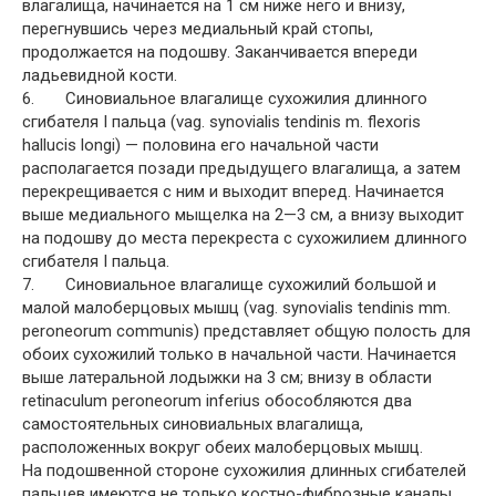
влагалища, начинается на 1 см ниже него и внизу,
перегнувшись через медиальный край стопы,
продолжается на подошву. Заканчивается впереди
ладьевидной кости.
6. Синовиальное влагалище сухожилия длинного
сгибателя I пальца (vag. synovialis tendinis m. flexoris
hallucis longi) — половина его начальной части
располагается позади предыдущего влагалища, а затем
перекрещивается с ним и выходит вперед. Начинается
выше медиального мыщелка на 2—3 см, а внизу выходит
на подошву до места перекреста с сухожилием длинного
сгибателя I пальца.
7. Синовиальное влагалище сухожилий большой и
малой малоберцовых мышц (vag. synovialis tendinis mm.
peroneorum communis) представляет общую полость для
обоих сухожилий только в начальной части. Начинается
выше латеральной лодыжки на 3 см; внизу в области
retinaculum peroneorum inferius обособляются два
самостоятельных синовиальных влагалища,
расположенных вокруг обеих малоберцовых мышц.
На подошвенной стороне сухожилия длинных сгибателей
пальцев имеются не только костно-фиброзные каналы,