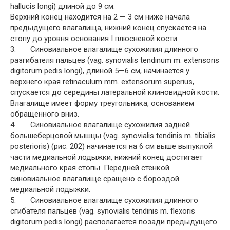
hallucis longi) длиной до 9 см.
Верхний конец находится на 2 — 3 см ниже начала
предыдущего влагалища, нижний конец спускается на
стопу до уровня основания I плюсневой кости.
3. Синовиальное влагалище сухожилия длинного
разгибателя пальцев (vag. synovialis tendinum m. extensoris
digitorum pedis longi), длиной 5—6 см, начинается у
верхнего края retinaculum mm. extensorum superius,
спускается до середины латеральной клиновидной кости.
Влагалище имеет форму треугольника, основанием
обращенного вниз.
4. Синовиальное влагалище сухожилия задней
большеберцовой мышцы (vag. synovialis tendinis m. tibialis
posterioris) (рис. 202) начинается на 6 см выше выпуклой
части медиальной лодыжки, нижний конец достигает
медиального края стопы. Передней стенкой
синовиальное влагалище сращено с бороздой
медиальной лодыжки.
5. Синовиальное влагалище сухожилия длинного
сгибателя пальцев (vag. synovialis tendinis m. flexoris
digitorum pedis longi) располагается позади предыдущего