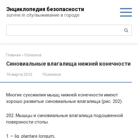
Перейти
Энциклопедия безопасности
к
survive in city/выживание в городе
контенту
Поиск:
Главная
»
Полезное
Синовиальные влагалища нижней конечности
16 марта 2012
Полезное
Многие сухожилия мышц нижней конечности имеют
хорошо развитые синовиальные влагалища (рис. 202).
202. Мышцы и синовиальные влагалища подошвенной
поверхности стопы.
1 — lig. plantare longum;