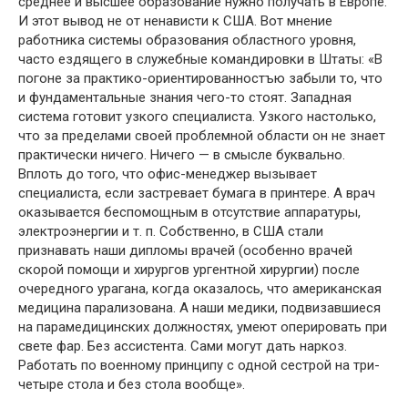
среднее и высшее образование нужно получать в Европе.
И этот вывод не от ненависти к США. Вот мнение
работника системы образования областного уровня,
часто ездящего в служебные командировки в Штаты: «В
погоне за практико-ориентированностъю забыли то, что
и фундаментальные знания чего-то стоят. Западная
система готовит узкого специалиста. Узкого настолько,
что за пределами своей проблемной области он не знает
практиче­ски ничего. Ничего — в смысле буквально.
Вплоть до того, что офис-менеджер вызывает
специалиста, если застревает бумага в принтере. А врач
оказывается беспомощным в отсутствие аппаратуры,
электроэнергии и т. п. Собственно, в США стали
признавать наши дипломы врачей (особенно врачей
скорой по­мощи и хирургов ургентной хирургии) после
очередного урага­на, когда оказалось, что американская
медицина парализована. А наши медики, подвизавшиеся
на парамедицинских должностях, умеют оперировать при
свете фар. Без ассистента. Сами могут дать наркоз.
Работать по военному принципу с одной сестрой на три-
четыре стола и без стола вообще».