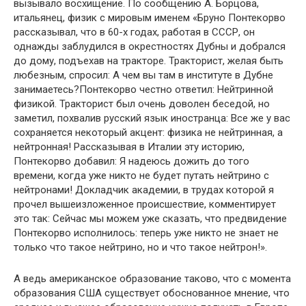
вызывало восхищение. По сообщению А. Борцова,
итальянец, физик с миро­вым именем «Бруно Понтекорво
рассказывал, что в 60-х годах, работая в СССР, он
однажды заблудился в окрестностях Дубны и добрался
до дому, подъехав на тракторе. Тракторист, желая быть
любезным, спросил: А чем вы там в институте в Дубне
занимаетесь?Понтекорво честно ответил: Нейтринной
физи­кой. Тракторист был очень доволен беседой, но
заметил, похвалив русский язык иностранца: Все же у вас
сохраняется некоторый акцент: физика не нейтринная, а
нейтронная! Рассказывая в Италии эту историю,
Понтекорво добавил: Я надеюсь дожить до того
времени, когда уже никто не будет путать нейтрино с
нейтронами! Докладчик академии, в трудах которой я
прочел вышеизложенное происшествие, комментирует
это так: Сейчас мы можем уже сказать, что предвидение
Понтекорво исполни­лось: теперь уже никто не знает не
только что такое нейтрино, но и что такое нейтрон!».
А ведь американское образование таково, что с момента
об­разования США существует обоснованное мнение, что