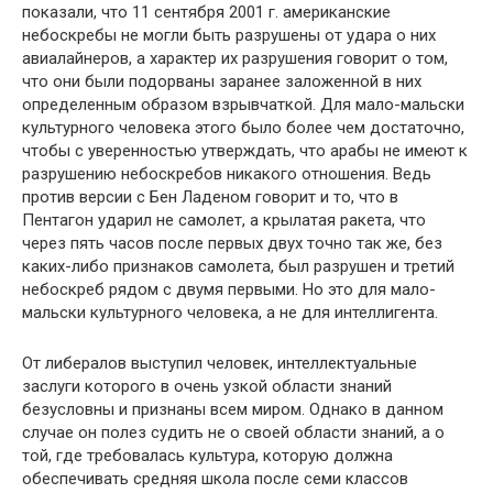
показали, что 11 сентября 2001 г. амери­канские
небоскребы не могли быть разрушены от удара о них
авиалайнеров, а характер их разрушения говорит о том,
что они были подорваны заранее заложенной в них
определенным образом взрывчаткой. Для мало-мальски
культурного человека этого было более чем достаточно,
чтобы с уверенностью утверждать, что арабы не имеют к
разрушению небоскребов никакого отношения. Ведь
против версии с Бен Ладеном говорит и то, что в
Пентагон ударил не самолет, а крылатая ракета, что
через пять часов после первых двух точно так же, без
каких-либо признаков самолета, был разрушен и третий
небоскреб рядом с двумя первыми. Но это для мало-
мальски культурного человека, а не для интеллигента.
От либералов выступил человек, интеллектуальные
заслуги которого в очень узкой области знаний
безусловны и признаны всем миром. Однако в данном
случае он полез судить не о своей области знаний, а о
той, где требовалась культура, которую долж­на
обеспечивать средняя школа после семи классов