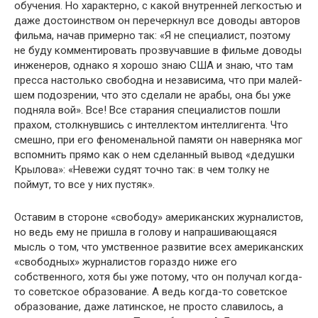
обучения. Но характерно, с какой внутренней легкостью и
даже достоинством он перечеркнул все доводы авторов
фильма, начав примерно так: «Я не специалист, поэтому
не буду комментировать прозвучавшие в фильме доводы
инженеров, однако я хорошо знаю США и знаю, что там
пресса настолько свободна и независима, что при малей­
шем подозрении, что это сделали не арабы, она бы уже
подняла вой». Все! Все старания специалистов пошли
прахом, столкнув­шись с интеллектом интеллигента. Что
смешно, при его фено­менальной памяти он наверняка мог
вспомнить прямо как о нем сделанный вывод «дедушки
Крылова»: «Невежи судят точно так: в чем толку не
поймут, то все у них пустяк».
Оставим в стороне «свободу» американских журналистов,
но ведь ему не пришла в голову и напрашивающаяся
мысль о том, что умственное развитие всех американских
«свободных» журнали­стов гораздо ниже его
собственного, хотя бы уже потому, что он получал когда-
то советское образование. А ведь когда-то советское
образование, даже латинское, не просто славилось, а