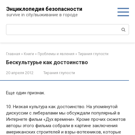
Перейти
Энциклопедия безопасности
к
survive in city/выживание в городе
контенту
Поиск:
Главная
»
Книги
»
Проблемы и явления
»
Тирания глупости
Бескультурье как достоинство
20 апреля 2012
Тирания глупости
Еще один признак.
10. Низкая культура как достоинство. На упомянутой
дискус­сии с либералами мы обсуждали популярный в
Интернете фильм «Дух времени». Кроме прочих сюжетов
авторы этого фильма со­брали в картине заключения
американских строителей и взры-вотехников, которые