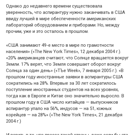
Однако до недавнего времени существовала
уверенность, что аспирантуру нужно заканчивать в США
ввиду лучшей в мире обе­спеченности американских
лабораторий оборудованием и прибо­рами. Но, между
прочим, уже и это осталось в прошлом.
«США занимают 49-е место в мире по грамотности
населе­ния» («The New York Times», 12 декабря 2004 г.).
«20% американ­цев считают, что Солнце вращается вокруг
Земли. 17% верят, что Земля совершает оборот вокруг
Солнца за один день» («ТЪе Week», 7 января 2005 г.). «В
прошлом году иностранные заявки в аспирантуры США
сократились на 28%. Впервые за 30 лет со­кратилось
поступление иностранных студентов на всех уровнях,
тогда как в Европе и Китае оно значительно выросло. В
прошлом году в США число китайцев — выпускников
аспирантур упало на 56%, индусов — на 51, южных
корейцев — на 28%» («The New York Times», 21 декабря
2004 г.)