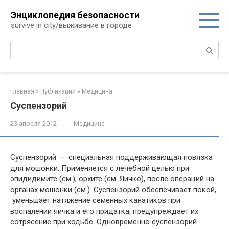
Перейти
Энциклопедия безопасности
к
survive in city/выживание в городе
контенту
Поиск:
Главная
»
Публикации
»
Медицина
Суспензорий
23 апреля 2012
Медицина
Суспензорий — специальная поддерживающая повязка
для мошонки. Применяется с лечебной целью при
эпидидимите (см.), орхите (см. Яичко), после операций на
органах мошонки (см.). Суспензорий обеспечивает покой,
уменьшает натяжение семенных канатиков при
воспалении яичка и его придатка, предупреждает их
сотрясение при ходьбе. Одновременно суспензорий