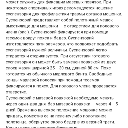
может служить для фиксации мазевых повязок. При
некоторых спортивных играх рекомендуется ношение
суспензория для профилактики травмы органов мошонки.
Суспензорий представляет собой полотняный мешок —
вместилище для мошонки — с отверстием для полового
члена (рис.). Суспензорий фиксируется при помощи
тесемок вокруг пояса и бедер. Суспензорий
изготовляется пяти размеров, что позволяет подобрать
суспензорий нужной величины. Суспензорий легко
стирается и стерилизуется. При отсутствии готового
суспензория он может быть заменен повязкой из двух
слоев марли шириной 25— 30 см, длиной 80 см. Пояс
готовится из обычного марлевого бинта. Свободные
концы марлевой полоски при помощи тесемок
фиксируются к поясу. Для полового члена прорезается
отверстие.
Суспензорий с мазевой повязкой необходимо менять
через один-два дня, без мазевой повязки — через 4— 5
дней. Временно высокое положение мошонке можно
придать, поместив ее на пеленку либо полотняное
полотенце, обернутое около бедер в их верхней трети.