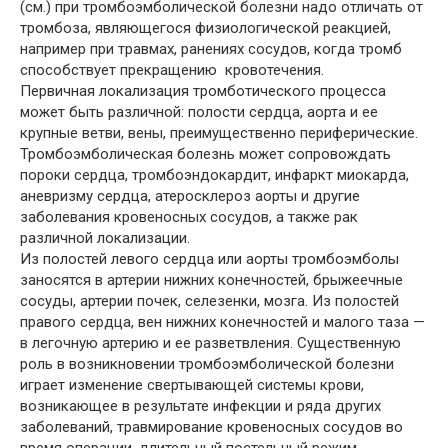
(см.) при тромбоэмболической болезни надо отличать от
тромбоза, являющегося физиологической реакцией,
например при травмах, ранениях сосудов, когда тромб
способствует прекращению кровотечения.
Первичная локализация тромботического процесса
может быть различной: полости сердца, аорта и ее
крупные ветви, вены, преимущественно периферические.
Тромбоэмболическая болезнь может сопровождать
пороки сердца, тромбоэндокардит, инфаркт миокарда,
аневризму сердца, атеросклероз аорты и другие
заболевания кровеносных сосудов, а также рак
различной локализации.
Из полостей левого сердца или аорты тромбоэмболы
заносятся в артерии нижних конечностей, брыжеечные
сосуды, артерии почек, селезенки, мозга. Из полостей
правого сердца, вен нижних конечностей и малого таза —
в легочную артерию и ее разветвления. Существенную
роль в возникновении тромбоэмболической болезни
играет изменение свертывающей системы крови,
возникающее в результате инфекции и ряда других
заболеваний, травмирование кровеносных сосудов во