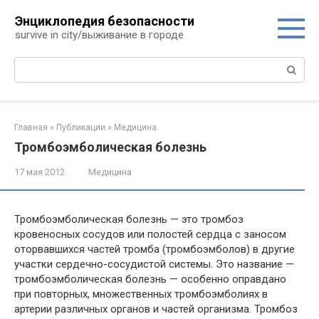
Перейти
Энциклопедия безопасности
к
survive in city/выживание в городе
контенту
Поиск:
Главная
»
Публикации
»
Медицина
Тромбоэмболическая болезнь
17 мая 2012
Медицина
Тромбоэмболическая болезнь — это тромбоз
кровеносных сосудов или полостей сердца с заносом
оторвавшихся частей тромба (тромбоэмболов) в другие
участки сердечно-сосудистой системы. Это название —
тромбоэмболическая болезнь — особенно оправдано
при повторных, множественных тромбоэмболиях в
артерии различных органов и частей организма. Тромбоз