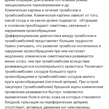
время операции, длительный постельный режим,
эмоциональное перенапряжение и др.
Клиническая картина и лечение тромбозов и
тромбоэмболии. Клиническая картина зависит от того,
какой сосуд и на каком уровне подвергся обтурации;
в основном преобладают симптомы, связанные с
нарушением кровообращения.
Дифференциальная диагностика между тромбозом и
тромбоэмболией представляет большие трудности.
Нужно учитывать, что развитие тромбоза постепенное и
нарушение кровообращения при нем наступает
медленнее; клиническая симптоматика развивается
менее остро, чем при тромбоэмболии вследствие
развивающегося коллатерального кровотока. Различают
тромбоэмболию сосудов большого круга
кровообращения и тромбоэмболию сосудов малого
круга кровообращения (легочной артерии). При острой
закупорке (тромбоэмболия) брюшной аорты клинические
проявления развиваются быстро: появляются
ишемические боли в ногах, кожа на которых становится
бледной, пульсация на периферических артериях
отсутствует; активные движения ног невозможны;