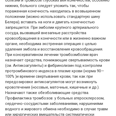
болезни и тромбозе глубоких вен конечностей, особенно
нижних, больного следует уложить так, чтобы
пораженная конечность находилась в возвышенном
положении (можно использовать стандартную шину
Белера); вставать на ноги и двигать конечностью
запрещается. При эмболии крупного артериального
сосуда, вызвавшей внезапные расстройства
кровообращения в конечности или в жизненно важном
органе, необходима экстренная операция с целью
удаления эмбола и восстановления кровообращения.
При консервативном лечении тромбоэмболии врач
назначает средства, понижающие свертываемость крови
(см. Антикоагулянты) и фибринолизин под контролем
протромбинового индекса в плазме крови (норма 90—
100% )и времени свертывания крови, так как при
передозировке антикоагулянтов могут возникнуть
кровотечения (носовые, маточные, кишечные и др.).
Назначают также обезболивающие средства.
Профилактика тромбозов: у больных атеросклерозом,
сердечно-сосудистыми заболеваниями, нарушениями
водного и жирового обмена необходимо в случае травм
или хирургических вмешательств систематически