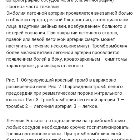
артериографию сосудов мозга (см. Ангиография).
Прогноз часто тяжелый.
Эмболия легочной артерии проявляется внезапной болью
в области сердца, резкой бледностью, затем цианозом
лица, вздутием шейных вен, возбуждением больного и
потерей сознания. При закрытии легочного ствола,
правой или левой легочной артерии смерть может
наступить в течение нескольких минут. Тромбоэмболия
более мелких ветвей легочной артерии проявляется
появлением болей в боку, кровохарканьем— симптомы
характерные для инфаркта легкого.
Рис. 1. Обтурирующий красный тромб в варикозно
расширенной вене. Рис. 2. Шаровидный тромб левого
предсердия при ревматическом пороке митрального
клапана. Рис. 3. Тромбоэмболия легочной артерии: 1 —
тромбы; 2 — легочная артерия; 3 — легкое.
Лечение. Больного с подозрением на тромбоэмболию
любых сосудов необходимо срочно госпитализировать.
Грелки противопоказаны. При тромбоэмболической