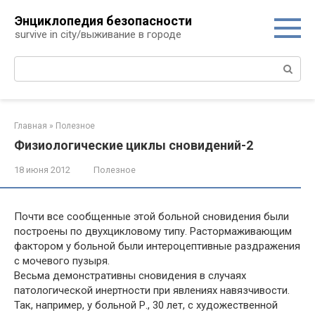
Перейти
Энциклопедия безопасности
к
survive in city/выживание в городе
контенту
Поиск:
Главная
»
Полезное
Физиологические циклы сновидений-2
18 июня 2012
Полезное
Почти все сообщенные этой больной сновидения были
построены по двухцикловому типу. Растормаживающим
фактором у больной были интероцептивные раздражения
с мочевого пузыря.
Весьма демонстративны сновидения в случаях
патологической инертности при явлениях навязчивости.
Так, например, у больной Р., 30 лет, с художественной