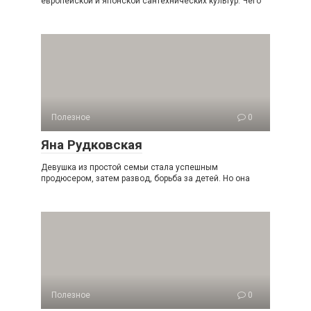
европейской и японской сантехнических культур. Чего
Полезное
0
Яна Рудковская
Девушка из простой семьи стала успешным
продюсером, затем развод, борьба за детей. Но она
Полезное
0