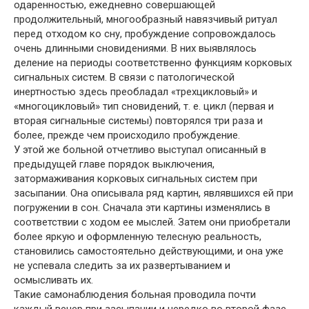
одаренностью, ежедневно совершающей
продолжительный, многообразный навязчивый ритуал
перед отходом ко сну, пробуждение сопровождалось
очень длинными сновидениями. В них выявлялось
деление на периоды соответственно функциям корковых
сигнальных систем. В связи с патологической
инертностью здесь преобладал «трехцикловый» и
«многоцикловый» тип сновидений, т. е. цикл (первая и
вторая сигнальные системы) повторялся три раза и
более, прежде чем происходило пробуждение.
У этой же больной отчетливо выступал описанный в
предыдущей главе порядок выключения,
затормаживания корковых сигнальных систем при
засыпании. Она описывала ряд картин, являвшихся ей при
погружении в сон. Сначала эти картины изменялись в
соответствии с ходом ее мыслей. Затем они приобретали
более яркую и оформленную телесную реальность,
становились самостоятельно действующими, и она уже
не успевала следить за их развертыванием и
осмысливать их.
Такие самонаблюдения больная проводила почти