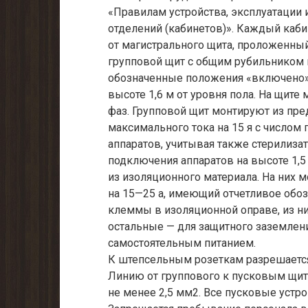
«Правилам устройства, эксплуатации 
отделений (кабинетов)». Каждый каб
от магистрального щита, проложенны
групповой щит с общим рубильником 
обозначенные положения «включено»
высоте 1,6 м от уровня пола. На щит
фаз. Групповой щит монтируют из пр
максимального тока на 15 я с числом
аппаратов, учитывая также стерилизат
подключения аппаратов на высоте 1,5
из изоляционного материала. На них 
на 15—25 а, имеющий отчетливое обо
клеммы в изоляционной оправе, из н
остальные — для защитного заземлени
самостоятельным питанием.
К штепсельным розеткам разрешается
Линию от группового к пусковым щ
не менее 2,5 мм2. Все пусковые устр