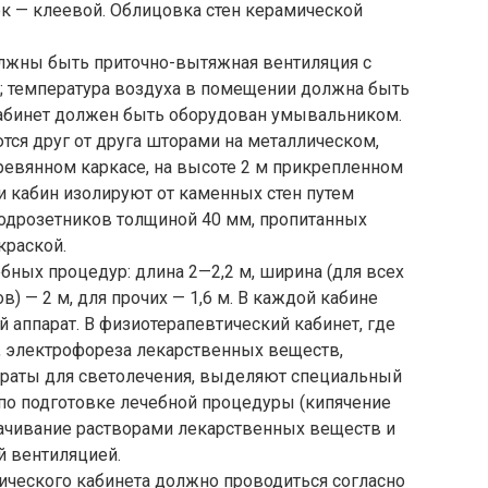
лок — клеевой. Облицовка стен керамической
лжны быть приточно-вытяжная вентиляция с
и; температура воздуха в помещении должна быть
кабинет должен быть оборудован умывальником.
ся друг от друга шторами на металлическом,
евянном каркасе, на высоте 2 м прикрепленном
и кабин изолируют от каменных стен путем
одрозетников толщиной 40 мм, пропитанных
краской.
ных процедур: длина 2—2,2 м, ширина (для всех
) — 2 м, для прочих — 1,6 м. В каждой кабине
 аппарат. В физиотерапевтический кабинет, где
, электрофореза лекарственных веществ,
параты для светолечения, выделяют специальный
 по подготовке лечебной процедуры (кипячение
мачивание растворами лекарственных веществ и
 вентиляцией.
ческого кабинета должно проводиться согласно