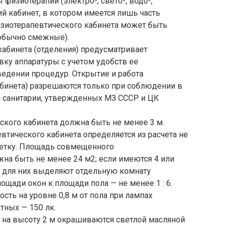
физиотерапии (электро-, свето-, водо-,
ий кабинет, в котором имеется лишь часть
изиотерапевтического кабинета может быть
(обычно смежные).
абинета (отделения) предусматривает
ку аппаратуры с учетом удобств ее
ведении процедур. Открытие и работа
абинета) разрешаются только при соблюдении в
и санитарии, утвержденных МЗ СССР и ЦК
кого кабинета должна быть не менее 3 м.
тического кабинета определяется из расчета не
шетку. Площадь совмещенного
на быть не менее 24 м2; если имеются 4 или
 для них выделяют отдельную комнату
щади окон к площади пола — не менее 1 : 6.
ть на уровне 0,8 м от пола при лампах
тных — 150 лк.
на высоту 2 м окрашиваются светлой масляной