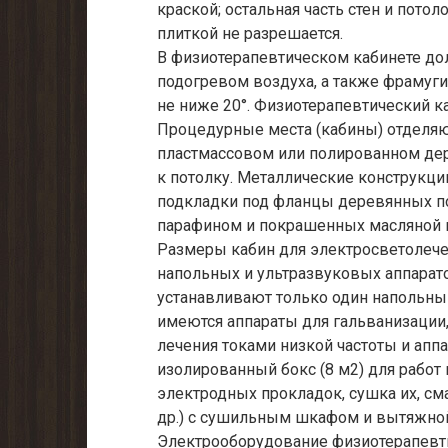
краской; остальная часть стен и пото
плиткой не разрешается.
В физиотерапевтическом кабинете до
подогревом воздуха, а также фрамуг
не ниже 20°. Физиотерапевтический 
Процедурные места (кабины) отделяют
пластмассовом или полированном дер
к потолку. Металлические конструкци
подкладки под фланцы деревянных п
парафином и покрашенных масляной 
Размеры кабин для электросветолечеб
напольных и ультразвуковых аппаратов
устанавливают только один напольный
имеются аппараты для гальванизации
лечения токами низкой частоты и ап
изолированный бокс (8 м2) для работ
электродных прокладок, сушка их, с
др.) с сушильным шкафом и вытяжной
Электрооборудование физиотерапевти