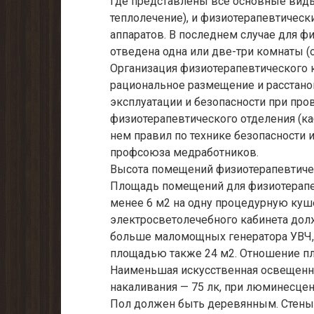
где представлены все основные виды 
теплолечение), и физиотерапевтическ
аппаратов. В последнем случае для ф
отведена одна или две-три комнаты 
Организация физиотерапевтического к
рациональное размещение и расстанов
эксплуатации и безопасности при про
физиотерапевтического отделения (к
нем правил по технике безопасности 
профсоюза медработников.
Высота помещений физиотерапевтичес
Площадь помещений для физиотерапев
менее 6 м2 на одну процедурную ку
электросветолечебного кабинета долж
больше маломощных генератора УВЧ,
площадью также 24 м2. Отношение пло
Наименьшая искусственная освещеннос
накаливания — 75 лк, при люминесцен
Пол должен быть деревянным. Стены 