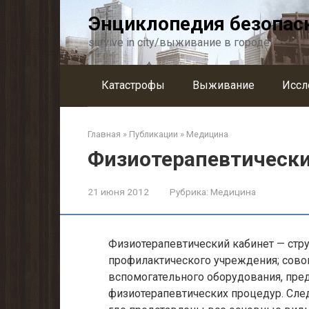
Перейти
Энциклопедия безопас
к
контенту
survive in city/выживание в городе
Катастрофы
Выживание
Иссл
Главная
»
Публикации
»
Медицина
Физиотерапевтически
21 июня 2012
Рубрика:
Медицина
Физиотерапевтический кабинет — стр
профилактического учреждения; сово
вспомогательного оборудования, пре
физиотерапевтических процедур. След