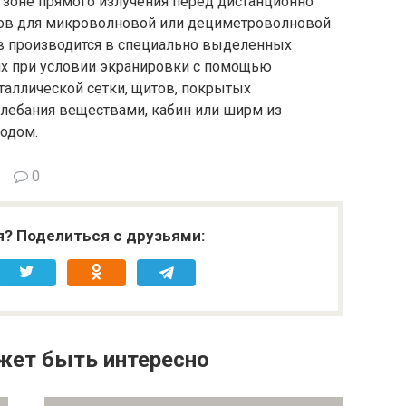
 зоне прямого излучения перед дистанционно
ов для микроволновой или дециметроволновой
ов производится в специально выделенных
х при условии экранировки с помощью
таллической сетки, щитов, покрытых
ебания веществами, кабин или ширм из
одом.
0
я? Поделиться с друзьями:
жет быть интересно