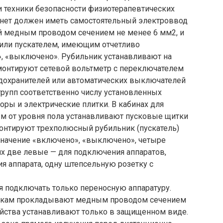
и техники безопасности физиотерапевтических
инет должен иметь самостоятельный электроввод
й медным проводом сечением не менее 6 мм2, и
или пускателем, имеющим отчетливо
, «выключено». Рубильник устанавливают на
е монтируют сетевой вольтметр с переключателем
едохранителей или автоматических выключателей
 групп соответственно числу установленных
оры и электрические плитки. В кабинах для
 м от уровня пола устанавливают пусковые щитки
монтируют трехполюсный рубильник (пускатель)
значение «включено», «выключено», четыре
их две левые — для подключения аппаратов,
я аппарата, одну штепсельную розетку с
 подключать только переносную аппаратуру.
иткам прокладывают медным проводом сечением
ойства устанавливают только в защищенном виде.