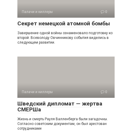
Палачи и киллеры
0
Секрет немецкой атомной бомбы
Завершение одной войны ознаменовало подготовку ко
второй. Всеволоду Овчинникову события виделись в
следующем развитии.
Палачи и киллеры
0
Шведский дипломат — жертва
СМЕРШа
Жизнь и смерть Рауля Валленберга были загадочны.
Согласно советским документам, он был арестован
сотрудниками