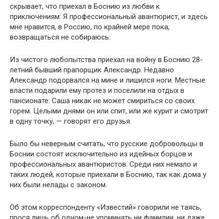
скрывает, что приехал в Боснию из любви к
приключениям: Я профессиональный авантюрист, и здесь
мне нравится, в Россию, по крайней мере пока,
возвращаться не собираюсь.
Из чистого любопытства приехал на войну в Боснию 28-
летний бывший прапорщик Александр. Недавно
Александр подорвался на мине и лишился ноги. Местные
власти подарили ему протез и поселили на отдых в
пансионате. Саша никак не может смириться со своих
горем. Целыми днями он или спит, или же курит и смотрит
в одну точку, — говорят его друзья.
Было бы неверным считать, что русские добровольцы в
Боснии состоят исключительно из идейных борцов и
профессиональных авантюристов. Среди них немало и
таких людей, которые приехали в Боснию, так как дома у
них были нелады с законом.
Об этом корреспонденту «Известий» говорили не таясь,
прося лишь об одном-не упоминать ни фамилии, ни даже