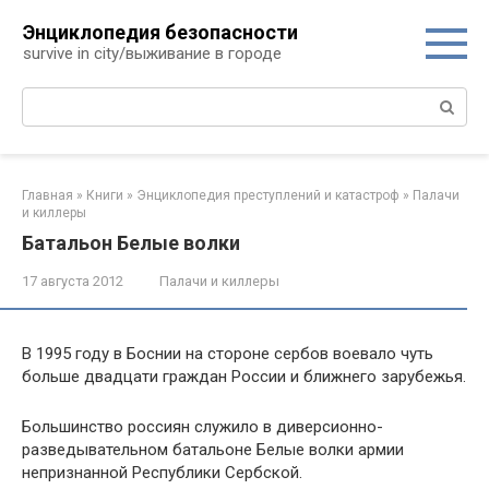
Перейти
Энциклопедия безопасности
к
survive in city/выживание в городе
контенту
Поиск:
Главная
»
Книги
»
Энциклопедия преступлений и катастроф
»
Палачи
и киллеры
Батальон Белые волки
17 августа 2012
Палачи и киллеры
В 1995 году в Боснии на стороне сербов воевало чуть
больше двадцати граждан России и ближнего зарубежья.
Большинство россиян служило в диверсионно-
разведывательном батальоне Белые волки армии
непризнанной Республики Сербской.