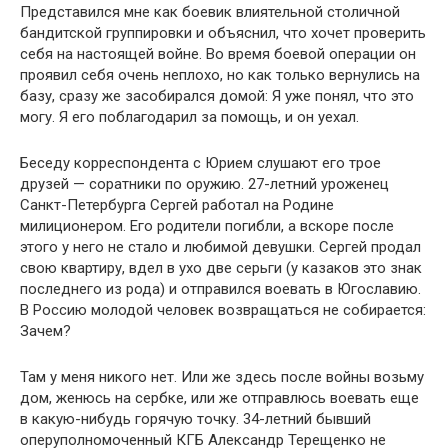
Представился мне как боевик влиятельной столичной
бандитской группировки и объяснил, что хочет проверить
себя на настоящей войне. Во время боевой операции он
проявил себя очень неплохо, но как только вернулись на
базу, сразу же засобирался домой: Я уже понял, что это
могу. Я его поблагодарил за помощь, и он уехал.
Беседу корреспондента с Юрием слушают его трое
друзей — соратники по оружию. 27-летний уроженец
Санкт-Петербурга Сергей работал на Родине
милиционером. Его родители погибли, а вскоре после
этого у него не стало и любимой девушки. Сергей продал
свою квартиру, вдел в ухо две серьги (у казаков это знак
последнего из рода) и отправился воевать в Югославию.
В Россию молодой человек возвращаться не собирается:
Зачем?
Там у меня никого нет. Или же здесь после войны возьму
дом, женюсь на сербке, или же отправлюсь воевать еще
в какую-нибудь горячую точку. 34-летний бывший
оперуполномоченный КГБ Александр Терещенко не