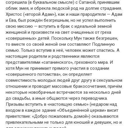
согрешила (в буквальном смысле) с Сатаной, принявшим
облик змея, и обрекла людской род на долгие страдания.
Христос («второй Адам»), как и наши прародители — Адам
и Ева, был рождён безгрешным, но не успел выполнить
свою миссию — вступить в брак с идеальной земной
женщиной и произвести на свет очищенных от греха
«совершенных» детей. Поскольку Мун также безгрешен,
то вместе со своей женой они составляют Подлинную
семью. Только вступив в неё, человек может спастись. А
настоящие родители и родственники являются
представителями «сатанинского», греховного мира. И
хотя Мун не принимает прямого участия в создании
«совершенного потомства», он определяет
совместимость молодых людей друг другу в сексуальном
отношении и проводит массовые бракосочетания, причём
некоторые новобрачные встречаются за несколько дней
до свадьбы, а иные общаются через переводчика.
Призывы вступить в «настоящую семью» (недаром над
входом в каждое здание «Объединённой церкви» висит
приветствие: «Добро пожаловать домой») оказываются
привлекательными не только для юношей и девушек, но и