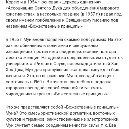
Корею и в 1954 г. основал «Церковь единения» —
«Ассоциацию Святого Духа для объединения мирового
христианства», а несколько позднее (в 1957 г.) издал под
своим именем прибавление к Священному писанию под
названием «Божественные принципы».
В 1955 г. Мун вновь попал на скамью подсудимых. На этот
раз по обвинению в полигамии и сексуальных
извращениях: против него свидетельствовали полтора
десятка женщин. На одной из совращённых им студенток
университета «Рихва» в Сеуле, восемнадцатилетней Хан
Хок Джа, Мун для приглушения скандала вынужден был
жениться. Эта, по выражению Муна, «свадьба агнцев»
состоялась в I960 г. В качестве свадебного подарка
«пророк» преподнёс своей суженой титул «мать
мироздания» и трактат «Божественные принципы».
Что же представляют собой «Божественные принципы»
Муна? Это смесь христианской догматики, восточных
культов и терминов, заимствованных из электротехники.
Мун считает семью созданием нечистой силы, т. к. Ева