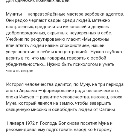
для одиноких пожилых людей.
Муниты — непревзойдённые мастера вербовки адептов.
Они редко черпают кадры среди людей, мятежно
настроенных, предпочитая им юношей и девушек
добропорядочных, скрытных, неуверенных в себе.
Учебник по рекрутированию гласит: «Мы должны
впечатлять людей нашим спокойствием, нашей
уверенностью в себе и концентрацией… Нужно глубоко
верить в то, что мы говорим, говорить с особой
убедительностью… Нужно быть психологом и уметь
читать лица».
История человечества делится, по Муну, на три периода:
эпоха Авраама — формирование рода человеческого;
эпоха Иисуса — развитие человечества; наконец, эпоха
Муна, который явился на землю, чтобы завершить
священную миссию и освободить людей от Сатаны.
1 января 1972 г. Господь Бог снова посетил Муна и
рекомендовал ему подготовить народ ко Второму