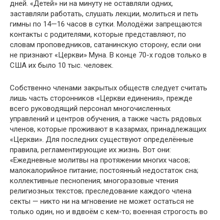
дней. «Детей» ни на минуту не оставляли одних,
заставляли работать, слушать лекции, молиться и петь
гимны по 14—16 часов в сутки. Молодёжи запрещаются
контакты с родителями, которые представляют, по
словам проповедников, сатанинскую сторону, если они
не признают «Церкви» Муна. В конце 70-х годов только в
США их было 10 тыс. человек.
Собственно членами закрытых обществ следует считать
лишь часть сторонников «Церкви единения», прежде
всего руководящий персонал многочисленных
управлений и центров обучения, а также часть рядовых
членов, которые проживают в казармах, принадлежащих
«Церкви». Для последних существуют определённые
правила, регламентирующие их жизнь. Вот они:
«Ежедневные молитвы на протяжении многих часов;
малокалорийное питание; постоянный недостаток сна;
коллективные песнопения; многоразовые чтения
религиозных текстов; преследование каждого члена
секты — никто ни на мгновение не может остаться не
только один, но и вдвоём с кем-то; военная строгость во