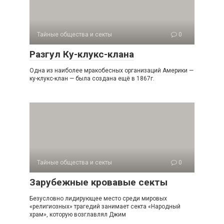
Тайные общества и секты
0
Разгул Ку-клукс-клана
Одна из наиболее мракобесных организаций Америки —
ку-клукс-клан — была создана ещё в 1867г.
Тайные общества и секты
0
Зарубежные кровавые секты
Безусловно лидирующее место среди мировых
«религиозных» трагедий занимает секта «Народный
храм», которую возглавлял Джим