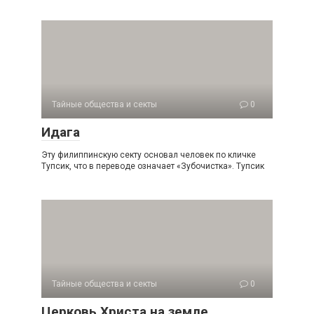
Тайные общества и секты
0
Идага
Эту филиппинскую секту основал человек по кличке
Тупсик, что в переводе означает «Зубочистка». Тупсик
Тайные общества и секты
0
Церковь Христа на земле,