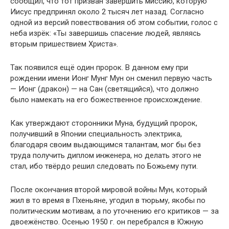
сообщил, что тот призван завершить миссию, которую
Иисус предпринял около 2 тысяч лет назад. Согласно
одной из версий повествования об этом событии, голос с
неба изрёк: «Ты завершишь спасение людей, являясь
вторым пришествием Христа».
Так появился ещё один пророк. В данном ему при
рождении имени Ионг Мунг Мун он сменил первую часть
— Ионг (дракон) — на Сан (светящийся), что должно
было намекать на его божественное происхождение.
Как утверждают сторонники Муна, будущий пророк,
получивший в Японии специальность электрика,
благодаря своим выдающимся талантам, мог бы без
труда получить диплом инженера, но делать этого не
стал, ибо твёрдо решил следовать по Божьему пути.
После окончания второй мировой войны Мун, который
жил в то время в Пхеньяне, угодил в тюрьму, якобы по
политическим мотивам, а по уточнению его критиков — за
двоежёнство. Осенью 1950 г. он перебрался в Южную