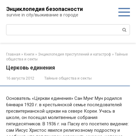
Перейти
Энциклопедия безопасности
к
survive in city/выживание в городе
контенту
Поиск:
Главная
»
Книги
»
Энциклопедия преступлений и катастроф
»
Тайные
общества и секты
Церковь единения
16 августа 2012
Тайные общества и секты
Основатель «Церкви единения» Сан Мунг Мун родился
6января 1920 г. в крестьянской семье последователей
пресвитерианской церкви на севере Кореи. Учась в
школе, он посещал молитвенные собрания
пятидесятников. В 1936 г. на Пасху его посетило видение:
сам Иисус Христос явился религиозному подростку и