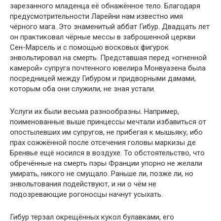
зарезанного младенца её обнажённое тело. Благодаря
предусмотрительности Ларейни нам известно имя
чёрного мага. Это знаменитый аббат Гибур. Двадцать лет
он практиковал чёрные мессы в заброшенной церкви
Сен-Марсель и с помощью восковых фигурок
энвольтировал на смерть. Представшая перед «огненной
камерой» супруга почтенного ювелира Монвуазена была
посредницей между Гибуром и придворными дамами,
которым оба они служили, не зная устали.
Услуги их были весьма разнообразны. Например,
поименованные выше принцессы мечтали избавиться от
опостылевших им супругов, не прибегая к мышьяку, ибо
прах сожжённой после отсечения головы маркизы де
Бренвье ещё носился в воздухе. То обстоятельство, что
обречённые на смерть пэры Франции упорно не желали
умирать, никого не смущало. Раньше ли, позже ли, но
энвольтования подействуют, и ни о чём не
подозревающие рогоносцы начнут усыхать.
Гибур терзал окрещённых кукол булавками, его