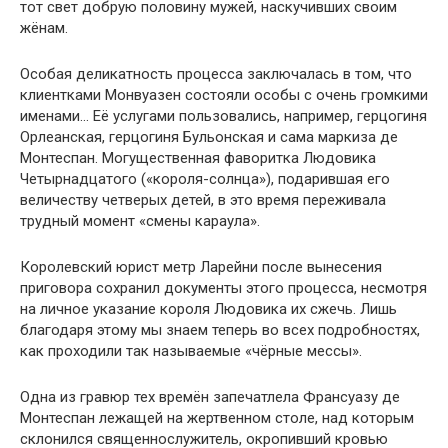
тот свет добрую половину мужей, наскучивших своим
жёнам.
Особая деликатность процесса заключалась в том, что
клиентками Монвуазен состояли особы с очень громкими
именами… Её услугами пользовались, например, герцогиня
Орлеанская, герцогиня Бульонская и сама маркиза де
Монтеспан. Могущественная фаворитка Людовика
Четырнадцатого («короля-солнца»), подарившая его
величеству четверых детей, в это время переживала
трудный момент «смены караула».
Королевский юрист метр Ларейни после вынесения
приговора сохранил документы этого процесса, несмотря
на личное указание короля Людовика их сжечь. Лишь
благодаря этому мы знаем теперь во всех подробностях,
как проходили так называемые «чёрные мессы».
Одна из гравюр тех времён запечатлела Франсуазу де
Монтеспан лежащей на жертвенном столе, над которым
склонился священнослужитель, окропивший кровью