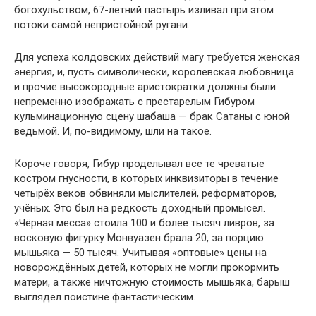
богохульством, 67-летний пастырь изливал при этом
потоки самой непристойной ругани.
Для успеха колдовских действий магу требуется женская
энергия, и, пусть символически, королевская любовница
и прочие высокородные аристократки должны были
непременно изображать с престарелым Гибуром
кульминационную сцену шабаша — брак Сатаны с юной
ведьмой. И, по-видимому, шли на такое.
Короче говоря, Гибур проделывал все те чреватые
костром гнусности, в которых инквизиторы в течение
четырёх веков обвиняли мыслителей, реформаторов,
учёных. Это был на редкость доходный промысел.
«Чёрная месса» стоила 100 и более тысяч ливров, за
восковую фигурку Монвуазен брала 20, за порцию
мышьяка — 50 тысяч. Учитывая «оптовые» цены на
новорождённых детей, которых не могли прокормить
матери, а также ничтожную стоимость мышьяка, барыш
выглядел поистине фантастическим.