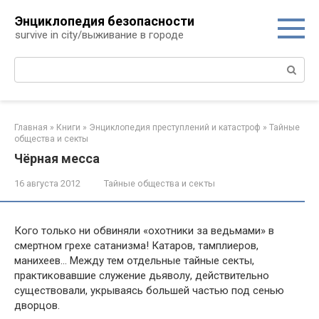
Перейти
Энциклопедия безопасности
к
survive in city/выживание в городе
контенту
Поиск:
Главная
»
Книги
»
Энциклопедия преступлений и катастроф
»
Тайные
общества и секты
Чёрная месса
16 августа 2012
Тайные общества и секты
Кого только ни обвиняли «охотники за ведьмами» в
смертном грехе сатанизма! Катаров, тамплиеров,
манихеев… Между тем отдельные тайные секты,
практиковавшие служение дьяволу, действительно
существовали, укрываясь большей частью под сенью
дворцов.