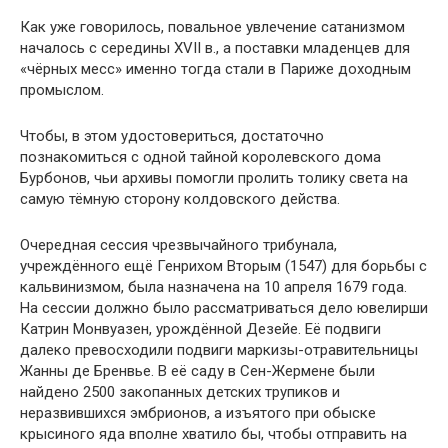
Как уже говорилось, повальное увлечение сатанизмом
началось с середины XVII в., а поставки младенцев для
«чёрных месс» именно тогда стали в Париже доходным
промыслом.
Чтобы, в этом удостовериться, достаточно
познакомиться с одной тайной королевского дома
Бурбонов, чьи архивы помогли пролить толику света на
самую тёмную сторону колдовского действа.
Очередная сессия чрезвычайного трибунала,
учреждённого ещё Генрихом Вторым (1547) для борьбы с
кальвинизмом, была назначена на 10 апреля 1679 года.
На сессии должно было рассматриваться дело ювелирши
Катрин Монвуазен, урождённой Дезейе. Её подвиги
далеко превосходили подвиги маркизы-отравительницы
Жанны де Бренвье. В её саду в Сен-Жермене были
найдено 2500 закопанных детских трупиков и
неразвившихся эмбрионов, а изъятого при обыске
крысиного яда вполне хватило бы, чтобы отправить на