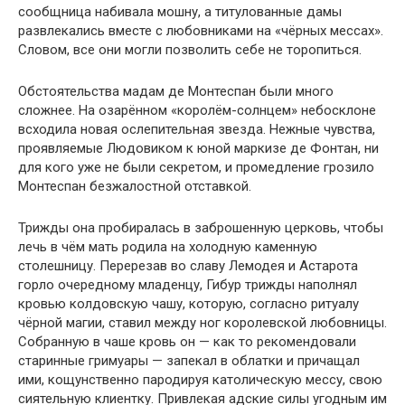
сообщница набивала мошну, а титулованные дамы
развлекались вместе с любовниками на «чёрных мессах».
Словом, все они могли позволить себе не торопиться.
Обстоятельства мадам де Монтеспан были много
сложнее. На озарённом «королём-солнцем» небосклоне
всходила новая ослепительная звезда. Нежные чувства,
проявляемые Людовиком к юной маркизе де Фонтан, ни
для кого уже не были секретом, и промедление грозило
Монтеспан безжалостной отставкой.
Трижды она пробиралась в заброшенную церковь, чтобы
лечь в чём мать родила на холодную каменную
столешницу. Перерезав во славу Лемодея и Астарота
горло очередному младенцу, Гибур трижды наполнял
кровью колдовскую чашу, которую, согласно ритуалу
чёрной магии, ставил между ног королевской любовницы.
Собранную в чаше кровь он — как то рекомендовали
старинные гримуары — запекал в облатки и причащал
ими, кощунственно пародируя католическую мессу, свою
сиятельную клиентку. Привлекая адские силы угодным им