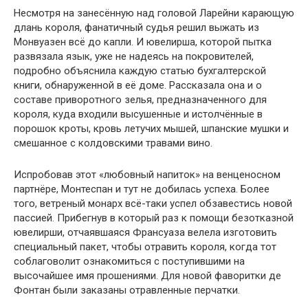
Несмотря на занесённую над головой Ларейни карающую
длань короля, фанатичный судья решил выжать из
Монвуазен всё до капли. И ювелирша, которой пытка
развязала язык, уже не надеясь на покровителей,
подробно объяснила каждую статью бухгалтерской
книги, обнаруженной в её доме. Рассказала она и о
составе приворотного зелья, предназначенного для
короля, куда входили высушенные и истолчённые в
порошок кроты, кровь летучих мышей, шпанские мушки и
смешанное с колдовскими травами вино.
Испробовав этот «любовный напиток» на венценосном
партнёре, Монтеспан и тут не добилась успеха. Более
того, ветреный монарх всё-таки успел обзавестись новой
пассией. Прибегнув в который раз к помощи безотказной
ювелирши, отчаявшаяся Франсуаза велела изготовить
специальный пакет, чтобы отравить короля, когда тот
соблаговолит ознакомиться с поступившими на
высочайшее имя прошениями. Для новой фаворитки де
Фонтан были заказаны отравленные перчатки.