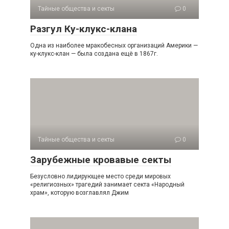
Тайные общества и секты
0
Разгул Ку-клукс-клана
Одна из наиболее мракобесных организаций Америки —
ку-клукс-клан — была создана ещё в 1867г.
Тайные общества и секты
0
Зарубежные кровавые секты
Безусловно лидирующее место среди мировых
«религиозных» трагедий занимает секта «Народный
храм», которую возглавлял Джим