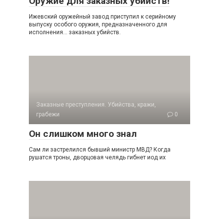
Оружие для заказных убийств!
Ижевский оружейный завод приступил к серийному
выпуску особого оружия, предназначенного для
исполнения… заказных убийств.
Заказные преступления. Убийства, кражи,
грабежи
0
Он слишком много знал
Сам ли застрелился бывший министр МВД? Когда
рушатся троны, дворцовая челядь гибнет иод их