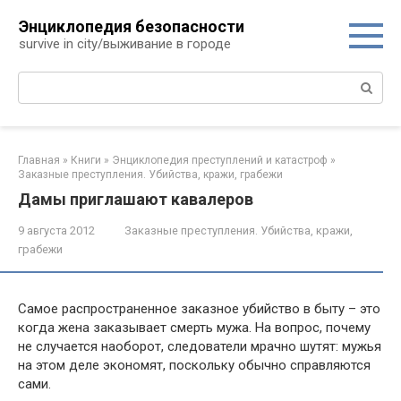
Перейти
Энциклопедия безопасности
к
survive in city/выживание в городе
контенту
Поиск:
Главная
»
Книги
»
Энциклопедия преступлений и катастроф
»
Заказные преступления. Убийства, кражи, грабежи
Дамы приглашают кавалеров
9 августа 2012
Заказные преступления. Убийства, кражи,
грабежи
Самое распространенное заказное убийство в быту – это
когда жена заказывает смерть мужа. На вопрос, почему
не случается наоборот, следователи мрачно шутят: мужья
на этом деле экономят, поскольку обычно справляются
сами.