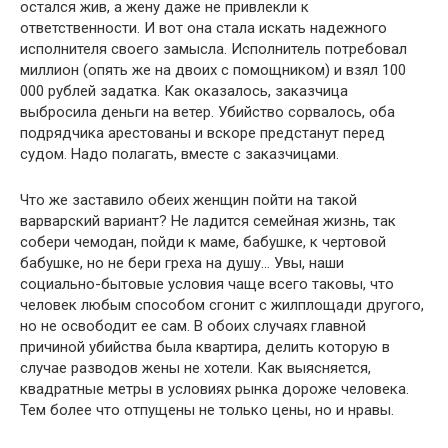
остался жив, а жену даже не привлекли к
ответственности. И вот она стала искать надежного
исполнителя своего замысла. Исполнитель потребовал
миллион (опять же на двоих с помощником) и взял 100
000 рублей задатка. Как оказалось, заказчица
выбросила деньги на ветер. Убийство сорвалось, оба
подрядчика арестованы и вскоре предстанут перед
судом. Надо полагать, вместе с заказчицами.
Что же заставило обеих женщин пойти на такой
варварский вариант? Не ладится семейная жизнь, так
собери чемодан, пойди к маме, бабушке, к чертовой
бабушке, но не бери греха на душу… Увы, наши
социально-бытовые условия чаще всего таковы, что
человек любым способом сгонит с жилплощади другого,
но не освободит ее сам. В обоих случаях главной
причиной убийства была квартира, делить которую в
случае разводов жены не хотели. Как выясняется,
квадратные метры в условиях рынка дороже человека.
Тем более что отпущены не только цены, но и нравы.