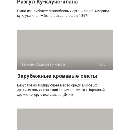
Разгул Ку-клукс-клана
Одна из наиболее мракобесных организаций Америки —
ку-клукс-клан — была создана ещё в 1867г.
Тайные общества и секты
0
Зарубежные кровавые секты
Безусловно лидирующее место среди мировых
«религиозных» трагедий занимает секта «Народный
храм», которую возглавлял Джим