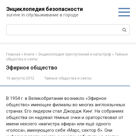
Перейти
Энциклопедия безопасности
к
survive in city/выживание в городе
контенту
Поиск:
Главная
»
Книги
»
Энциклопедия преступлений и катастроф
»
Тайные
общества и секты
Эфирное общество
16 августа 2012
Тайные общества и секты
В 1954 г. в Великобритании возникло «Эфирное
общество» имеющее филиалы во многих англоязычных
странах. Его лидером стал Джордж Кинг. На собраниях
общества он надевал тёмные очки и ораторствовал от
имени некоего «магистра эфира» или ещё одного
«голоса», именующего себя «Марс, сектор б». Они