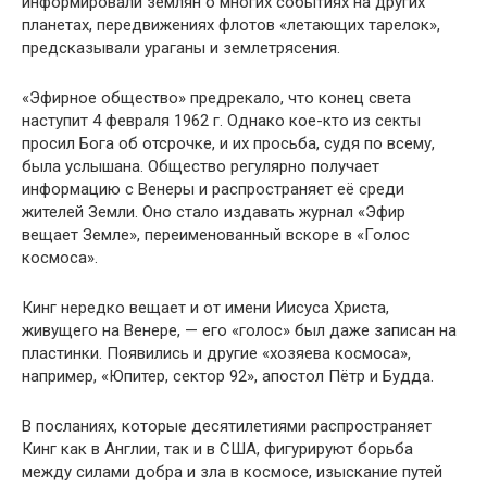
информировали землян о многих событиях на других
планетах, передвижениях флотов «летающих тарелок»,
предсказывали ураганы и землетрясения.
«Эфирное общество» предрекало, что конец света
наступит 4 февраля 1962 г. Однако кое-кто из секты
просил Бога об отсрочке, и их просьба, судя по всему,
была услышана. Общество регулярно получает
информацию с Венеры и распространяет её среди
жителей Земли. Оно стало издавать журнал «Эфир
вещает Земле», переименованный вскоре в «Голос
космоса».
Кинг нередко вещает и от имени Иисуса Христа,
живущего на Венере, — его «голос» был даже записан на
пластинки. Появились и другие «хозяева космоса»,
например, «Юпитер, сектор 92», апостол Пётр и Будда.
В посланиях, которые десятилетиями распространяет
Кинг как в Англии, так и в США, фигурируют борьба
между силами добра и зла в космосе, изыскание путей