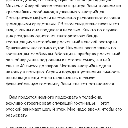
десятки домов, гостиниц, офисов. Свою резиденцию
Михась с Аверой расположили в центре Вены, в одном из
красивейших особняков, купленных у австрийцев.
Солнцевские мафиози несомненно располагают сегодня
громадными средствами. Об этом свидетельствует и тот
шик, с каким они предаются веселью. Как-то по случаю
дня рождения одного из «авторитетов» банды
«солнцевцы» застолбили роскошный венский ресторан.
Бражничали несколько суток. Наконец расползлись по
гостиницам, особнякам. Уборщица, прибирая роскошный
зал, обнаружила под одним из столов сумку, а в ней
свыше 40 тысяч долларов. Честная австрийка сдала
находку в полицию. Стражи порядка, установив личность
владельца вещи, стали названивать в самую
фешенебельную гостиницу Вены, где тот остановился.
– Вам придется немного подождать у телефона, –
вежливо отреагировал служащий гостиницы, – этот
русский занимает целый этаж. Мне надо время, чтобы его
разыскать.