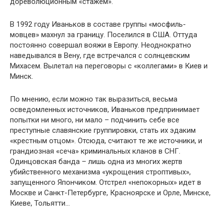
дореволюционным «стажем».
В 1992 году Иваньков в составе группы «мосфиль-
мовцев» махнул за границу. Поселился в США. Оттуда
постоянно совершал вояжи в Европу. Неоднократно
наведывался в Вену, где встречался с солнцевским
Михасем. Вылетал на переговоры с «коллегами» в Киев и
Минск.
По мнению, если можно так выразиться, весьма
осведомленных источников, Иваньков предпринимает
попытки ни много, ни мало – подчинить себе все
преступные славянские группировки, стать их эдаким
«крестным отцом». Отсюда, считают те же источники, и
грандиозная «сеча» криминальных кланов в СНГ.
Одинцовская банда – лишь одна из многих жертв
убийственного механизма «укрощения строптивых»,
запущенного Япончиком. Отстрел «непокорных» идет в
Москве и Санкт-Петербурге, Красноярске и Орле, Минске,
Киеве, Тольятти…