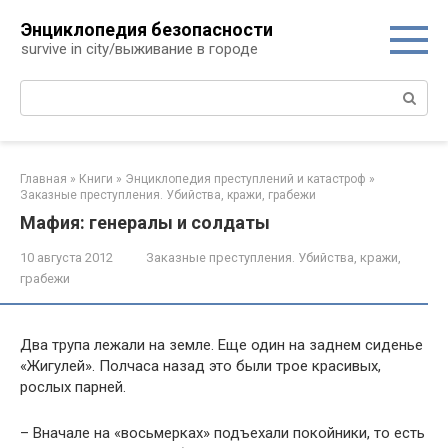
Перейти
Энциклопедия безопасности
к
survive in city/выживание в городе
контенту
Поиск:
Главная
»
Книги
»
Энциклопедия преступлений и катастроф
»
Заказные преступления. Убийства, кражи, грабежи
Мафия: генералы и солдаты
10 августа 2012
Заказные преступления. Убийства, кражи,
грабежи
Два трупа лежали на земле. Еще один на заднем сиденье
«Жигулей». Полчаса назад это были трое красивых,
рослых парней.
– Вначале на «восьмерках» подъехали покойники, то есть