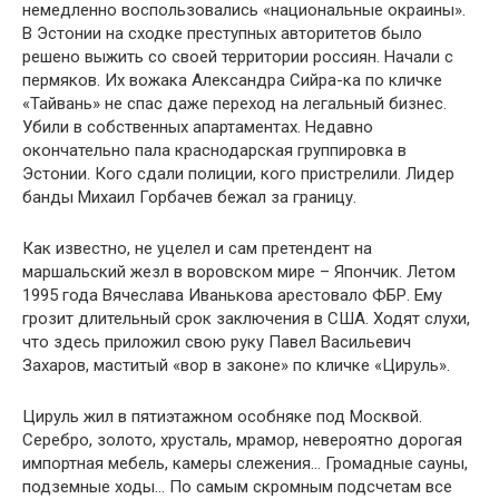
немедленно воспользовались «национальные окраины».
В Эстонии на сходке преступных авторитетов было
решено выжить со своей территории россиян. Начали с
пермяков. Их вожака Александра Сийра-ка по кличке
«Тайвань» не спас даже переход на легальный бизнес.
Убили в собственных апартаментах. Недавно
окончательно пала краснодарская группировка в
Эстонии. Кого сдали полиции, кого пристрелили. Лидер
банды Михаил Горбачев бежал за границу.
Как известно, не уцелел и сам претендент на
маршальский жезл в воровском мире – Япончик. Летом
1995 года Вячеслава Иванькова арестовало ФБР. Ему
грозит длительный срок заключения в США. Ходят слухи,
что здесь приложил свою руку Павел Васильевич
Захаров, маститый «вор в законе» по кличке «Цируль».
Цируль жил в пятиэтажном особняке под Москвой.
Серебро, золото, хрусталь, мрамор, невероятно дорогая
импортная мебель, камеры слежения… Громадные сауны,
подземные ходы… По самым скромным подсчетам все