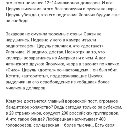
это стоит не менее 12–14 миллионов долларов. И вот
Цируля вынули из этого благополучия и сунули на нары.
Цируль убежден, что его подставил Япончик будучи еще
на свободе.
Захарова не смутили тюремные стены. Связи не
нарушились. Недавно у него в камере изъяли
радиотелефон. Цируль поклялся, что «достанет»
Япончика. И, видимо, достал. Несмотря на то, что
киллеры возвратились из Америки ни с чем. А вот
ялтинского дружка Япончика, «вора в законе» по кличке
«Очко», Цируль «достал» по-настоящему – он был убит.
Кстати, «авторитеты», поддерживающие Цируля,
выделили на его освобождение из «общака» более
миллиона долларов.
Кому же достанется главный воровской пост, огромное
бандитское хозяйство? Ведь сегодня только за рубежом,
в 29 странах мира, орудуют 200 российских группировок.
А что такое банда? Люберецкая насчитывает 400
головорезов, солнцевская – более тысячи… Есть своя