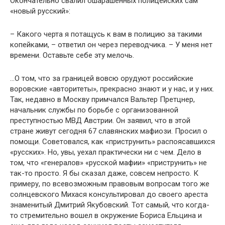
Окончательно свалил ошарашенных полицейских сам
«новый русский»:
– Какого черта я потащусь к вам в полицию за такими
копейками, – ответил он через переводчика. – У меня нет
времени. Оставьте себе эту мелочь.
…О том, что за границей вовсю орудуют российские
воровские «авторитеты», прекрасно знают и у нас, и у них.
Так, недавно в Москву примчался Вальтер Претцнер,
начальник службы по борьбе с организованной
преступностью МВД Австрии. Он заявил, что в этой
стране живут сегодня 67 славянских мафиози. Просил о
помощи. Советовался, как «приструнить» распоясавшихся
«русских». Но, увы, уехал практически ни с чем. Дело в
том, что «генералов» «русской мафии» «приструнить» не
так-то просто. Я бы сказал даже, совсем непросто. К
примеру, по всевозможным правовым вопросам того же
солнцевского Михася консультировал до своего ареста
знаменитый Дмитрий Якубовский. Тот самый, что когда-
то стремительно вошел в окружение Бориса Ельцина и