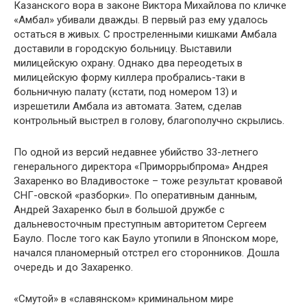
Казанского вора в законе Виктора Михайлова по кличке
«Амбал» убивали дважды. В первый раз ему удалось
остаться в живых. С простреленными кишками Амбала
доставили в городскую больницу. Выставили
милицейскую охрану. Однако два переодетых в
милицейскую форму киллера пробрались-таки в
больничную палату (кстати, под номером 13) и
изрешетили Амбала из автомата. Затем, сделав
контрольный выстрел в голову, благополучно скрылись.
По одной из версий недавнее убийство 33-летнего
генерального директора «Приморрыбпрома» Андрея
Захаренко во Владивостоке – тоже результат кровавой
СНГ-овской «разборки». По оперативным данным,
Андрей Захаренко был в большой дружбе с
дальневосточным преступным авторитетом Сергеем
Бауло. После того как Бауло утопили в Японском море,
начался планомерный отстрел его сторонников. Дошла
очередь и до Захаренко.
«Смутой» в «славянском» криминальном мире