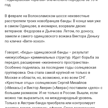
год.
В феврале на Волоколамском шоссе неизвестные
расстреляли троих новобранцев банды. В конце мая уже
в самом Одинцове, в иномарке, взорвали двоих
ветеранов: Федорова и Дьячкова. Летом, по доносу,
замели и самого одинцовского вожака Виктора Деньку
по кличке «Витя-хохол».
Говорят, «беды» одинцовской банды – результат
«межусобицы» криминальных структур. Идет борьба за
передел, расширение «жизненного пространства».
Особенно поднялась за последние годы солнцевская
группировка. Она стала самой крупной не только в
Москве и области, но, возможно, и во всем СНГ.
«Крестные отцы» солнцевских Сергей Михайлов
(«Михась») и Виктор Аверин («Авера») поставили «дело» с
большим размахом. И не только в России. Вышли, если
можно так выразиться, на международный уровень.
Только в Австрии банда приобрела или контролирует