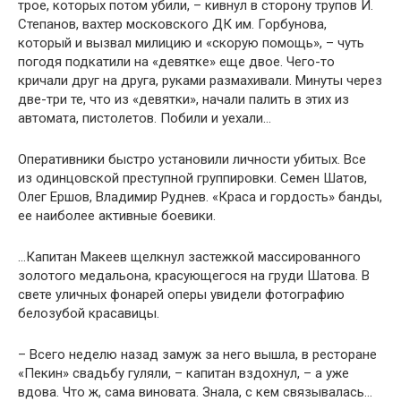
трое, которых потом убили, – кивнул в сторону трупов И.
Степанов, вахтер московского ДК им. Горбунова,
который и вызвал милицию и «скорую помощь», – чуть
погодя подкатили на «девятке» еще двое. Чего-то
кричали друг на друга, руками размахивали. Минуты через
две-три те, что из «девятки», начали палить в этих из
автомата, пистолетов. Побили и уехали…
Оперативники быстро установили личности убитых. Все
из одинцовской преступной группировки. Семен Шатов,
Олег Ершов, Владимир Руднев. «Краса и гордость» банды,
ее наиболее активные боевики.
…Капитан Макеев щелкнул застежкой массированного
золотого медальона, красующегося на груди Шатова. В
свете уличных фонарей оперы увидели фотографию
белозубой красавицы.
– Всего неделю назад замуж за него вышла, в ресторане
«Пекин» свадьбу гуляли, – капитан вздохнул, – а уже
вдова. Что ж, сама виновата. Знала, с кем связывалась…