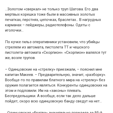
…Золотом «сверкал» не только труп Шатова. Его два
мертвых корешка тоже были в массивных золотых
печатках, перстнях, цепочках, браслетах… В нагрудных
карманах – пейджеры, радиотелефоны. Одеты с
иголочки…
По кучке гильз оперативники установили, что убийцы
стреляли из автомата, пистолета ТТ и чешского
пистолета-автомата «Скорпион». «Скорпион» валялся тут
же, возле трупов.
– Одинцовские на «стрелку» приезжали, – пояснил мне
капитан Макеев. – Предварительную, значит, «разборку».
Вообще-то по правилам блатного мира на «стрелку» без
оружия полагается являться. Конкуренты одинцовских на
этом и подловили. Им на «законы» плевать.
Беспредельщики. А вообще, если так дело дальше
пойдет, скоро всю одинцовскую банду сведут на нет…
…Одинцовская «братва» значительно поредела за 95-й