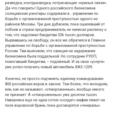
разведка, контрразведка, потрясающие «нужные связи».
Да что говорить! Одного российского бизнесмена
солнцевские рэкетиры содержали в… управлении по
борьбе с организованной преступностью одного из
районов Москвы. Три дня дубасили, пока ошалевший от
побоев и страха предприниматель не написал расписку о
том, что задолжал бандитам 336 тысяч долларов.
Вырвавшись на свободу, он все же обратился в Главное
управление по борьбе с организованной преступностью
России. Там выяснили, что санкция на задержание
бизнесмена была поддельной. Но сотрудник РУОП,
помогавший бандитам, – подлинный. И за свои «услуги»
уже успел получить новый автомобиль ВАЗ-1209.
Конечно, не просто подчинить единому командованию
800 российских воров в законе. Тем более, что молодняк,
или, как их называют, «отмороженные», вообще никого
не признает. А «отмороженных» уже десятки тысяч.
Наверняка еще не одна сотня «солдат» мафии ляжет на
поле воровской брани, пока договорятся «генералы».