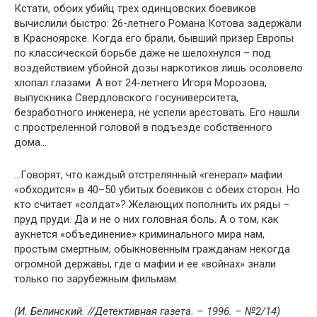
Кстати, обоих убийц трех одинцовских боевиков
вычислили быстро: 26-летнего Романа Котова задержали
в Красноярске. Когда его брали, бывший призер Европы
по классической борьбе даже не шелохнулся – под
воздействием убойной дозы наркотиков лишь осоловело
хлопал глазами. А вот 24-летнего Игоря Морозова,
выпускника Свердловского госуниверситета,
безработного инженера, не успели арестовать. Его нашли
с простреленной головой в подъезде собственного
дома…
…Говорят, что каждый отстрелянный «генерал» мафии
«обходится» в 40–50 убитых боевиков с обеих сторон. Но
кто считает «солдат»? Желающих пополнить их ряды –
пруд пруди. Да и не о них головная боль. А о том, как
аукнется «объединение» криминального мира нам,
простым смертным, обыкновенным гражданам некогда
огромной державы, где о мафии и ее «войнах» знали
только по зарубежным фильмам.
(И. Белинский. //Детективная газета. – 1996. – №2/14)