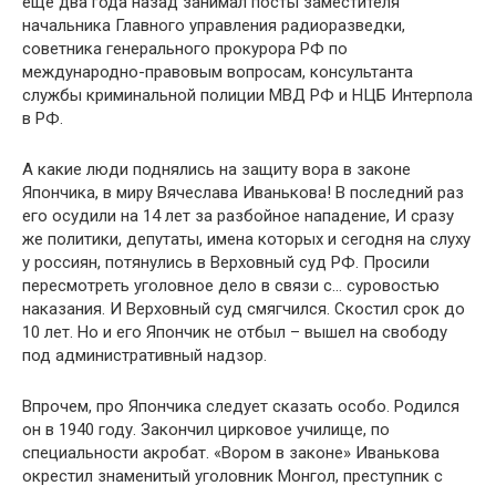
еще два года назад занимал посты заместителя
начальника Главного управления радиоразведки,
советника генерального прокурора РФ по
международно-правовым вопросам, консультанта
службы криминальной полиции МВД РФ и НЦБ Интерпола
в РФ.
А какие люди поднялись на защиту вора в законе
Япончика, в миру Вячеслава Иванькова! В последний раз
его осудили на 14 лет за разбойное нападение, И сразу
же политики, депутаты, имена которых и сегодня на слуху
у россиян, потянулись в Верховный суд РФ. Просили
пересмотреть уголовное дело в связи с… суровостью
наказания. И Верховный суд смягчился. Скостил срок до
10 лет. Но и его Япончик не отбыл – вышел на свободу
под административный надзор.
Впрочем, про Япончика следует сказать особо. Родился
он в 1940 году. Закончил цирковое училище, по
специальности акробат. «Вором в законе» Иванькова
окрестил знаменитый уголовник Монгол, преступник с