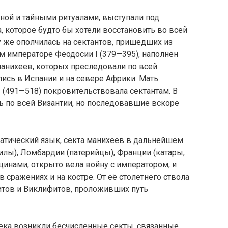
ной и тайными ритуалами, выступали под
, которое будто бы хотели восстановить во всей
у же ополчилась на сектантов, пришедших из
м императоре Феодосии I (379—395), наполнен
анихеев, которых преследовали по всей
лись в Испании и на севере Африки. Мать
I (491—518) покровительствовала сектантам. В
ь по всей Византии, но последовавшие вскоре
атический язык, секта манихеев в дальнейшем
илы), Ломбардии (патерийцы), Франции (катары,
ацинами, открыто вела войну с императором, и
 сражениях и на костре. От её столетнего ствола
итов и Виклифитов, проложивших путь
ека возникли бесчисленные секты, связанные