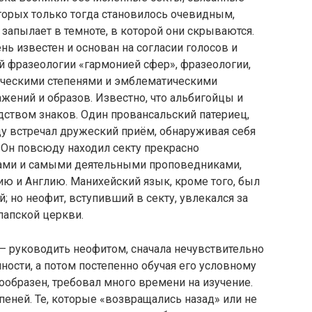
орых только тогда становилось очевидным,
 запылает в темноте, в которой они скрываются.
ь известен и основан на согласии голосов и
 фразеологии «гармонией сфер», фразеологии,
ческими степенями и эмблематическими
ений и образов. Известно, что альбигойцы и
дством знаков. Один провансальский патериец,
ду встречал дружеский приём, обнаруживая себя
 Он повсюду находил секту прекрасно
пами и самыми деятельными проповедниками,
ю и Англию. Манихейский язык, кроме того, был
; но неофит, вступивший в секту, увлекался за
папской церкви.
— руководить неофитом, сначала нечувствительно
ности, а потом постепенно обучая его условному
ообразен, требовал много времени на изучение.
пеней. Те, которые «возвращались назад» или не