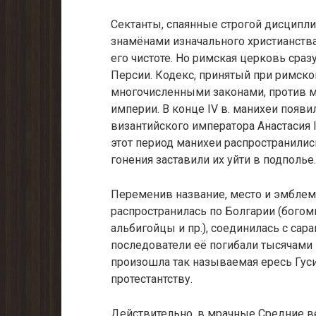
Сектанты, спаянные строгой дисципли
знамёнами изначального христианства
его чистоте. Но римская церковь сраз
Персии. Кодекс, принятый при римско
многочисленными законами, против м
империи. В конце IV в. манихеи появи
византийского императора Анастасия 
этот период манихеи распространилис
гонения заставили их уйти в подполье.
Переменив название, место и эмблем
распространилась по Болгарии (богом
альбигойцы и пр.), соединилась с сар
последователи её погибали тысячами в
произошла так называемая ересь Гус
протестантству.
Действительно, в мрачные Средние в