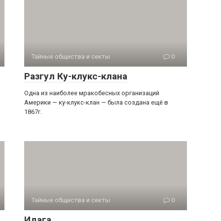
Тайные общества и секты
0
Разгул Ку-клукс-клана
Одна из наиболее мракобесных организаций
Америки — ку-клукс-клан — была создана ещё в
1867г.
Тайные общества и секты
0
Идага