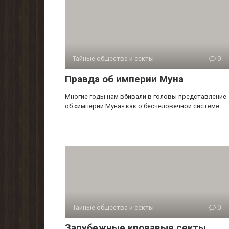
Тайные общества и секты
0
Правда об империи Муна
Многие годы нам вбивали в головы представление
об «империи Муна» как о бесчеловечной системе
Тайные общества и секты
0
Зарубежные кровавые секты