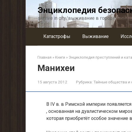
Перейти
Энциклопедия безопас
к
контенту
survive in city/выживание в городе
Катастрофы
Выживание
Иссл
Главная
»
Книги
»
Энциклопедия преступлений и кат
Манихеи
15 августа 2012
Рубрика:
Тайные общества и 
В IV в. в Римской империи появляется
, основанная на дуалистическом миров
которая приобретёт особое значение 