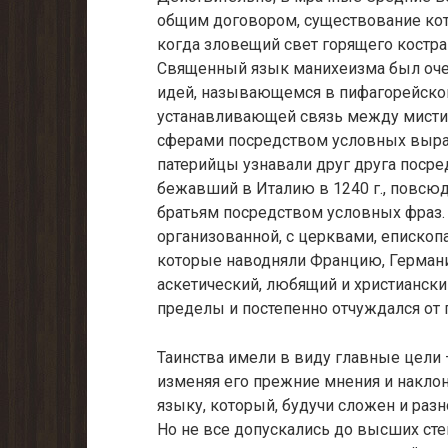
общим договором, существование кот
когда зловещий свет горящего костра
Священный язык манихеизма был очен
идей, называющемся в пифагорейской
устанавливающей связь между мисти
сферами посредством условных выраж
патерийцы узнавали друг друга посре
бежавший в Италию в 1240 г., повсю
братьям посредством условных фраз.
организованной, с церквами, еписко
которые наводняли Францию, Германи
аскетический, любящий и христианский
пределы и постепенно отчуждался от 
Таинства имели в виду главные цели 
изменяя его прежние мнения и наклон
языку, который, будучи сложен и разн
Но не все допускались до высших сте