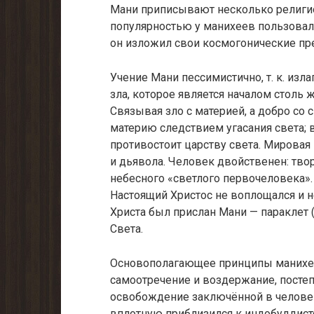
Мани приписывают несколько религио
популярностью у манихеев пользовали
он изложил свои космогонические пр
Учение Мани пессимистично, т. к. изл
зла, которое является началом столь 
Связывая зло с материей, а добро со с
материю следствием угасания света; 
противостоит царству света. Мировая 
и дьявола. Человек двойственен: тво
небесного «светлого первочеловека».
Настоящий Христос не воплощался и не
Христа был прислан Мани — параклет 
Света.
Основополагающее принципы манихейс
самоотречение и воздержание, постеп
освобождение заключённой в челове
вплотную приблизился к индобуддист