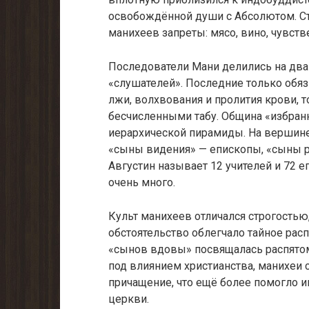
освобождённой души с Абсолютом. Ст
манихеев запреты: мясо, вино, чувств
Последователи Мани делились на два 
«слушателей». Последние только обя
лжи, волхвования и пролития крови, 
бесчисленными табу. Община «избранн
иерархической пирамиды. На вершине 
«сыны видения» — епископы, «сыны р
Августин называет 12 учителей и 72 
очень много.
Культ манихеев отличался строгостью,
обстоятельство облегчало тайное рас
«сынов вдовы» посвящалась распятом
под влиянием христианства, манихеи 
причащение, что ещё более помогло 
церкви.