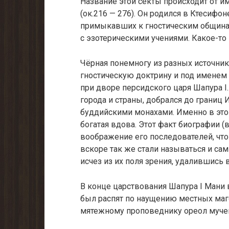
Название этой секты происходит от и
(ок.216 — 276). Он родился в Ктесифо
примыкавших к гностическим общинам
с эзотерическими учениями. Какое-то
Чёрная понемногу из разных источник
гностическую доктрину и под именем
при дворе персидского царя Шапура 
города и страны, добрался до границ 
буддийскими монахами. Именно в это 
богатая вдова. Этот факт биографии
воображение его последователей, что
вскоре так же стали называться и са
исчез из их поля зрения, удалившись в
В конце царствования Шапура I Мани в
был распят по наущению местных маг
мятежному проповеднику ореол муче