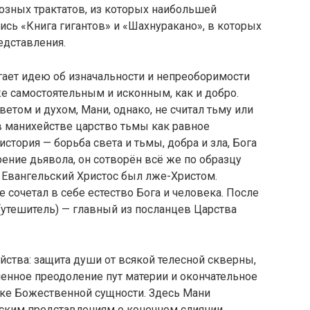
зных трактатов, из которых наибольшей
сь «Книга гигантов» и «Шахнуракано», в которых
едставления.
агает идею об изначальности и непреоборимости
же самостоятельным и исконным, как и добро.
ветом и духом, Мани, однако, не считал тьму или
в манихействе царство тьмы как равное
история — борьба света и тьмы, добра и зла, Бога
рение дьявола, он сотворён всё же по образцу
 Евангельский Христос был лже-Христом.
 сочетал в себе естество Бога и человека. После
(утешитель) — главный из посланцев Царства
тва: защита души от всякой телесной скверны,
енное преодоление пут материи и окончательное
ке Божественной сущности. Здесь Мани
ским представлениям о конечном слиянии