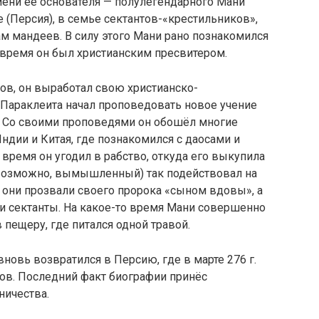
мени её основателя — полулегендарного Мани
не (Персия), в семье сектантов-«крестильников»,
 мандеев. В силу этого Мани рано познакомился
 время он был христианским пресвитером.
ов, он выработал свою христианско-
 Параклеита начал проповедовать новое учение
I. Со своими проповедями он обошёл многие
Индии и Китая, где познакомился с даосами и
время он угодил в рабство, откуда его выкупила
 (возможно, вымышленный) так подействовал на
 они прозвали своего пророка «сыном вдовы», а
ми сектанты. На какое-то время Мани совершенно
 пещеру, где питался одной травой.
новь возвратился в Персию, где в марте 276 г.
ов. Последний факт биографии принёс
ничества.