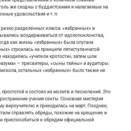
оль же сходны с буддистскими и налагаемые на
енные удовольствия и т. п.
резко разделённых класса: «избранных» и
зывались воздерживаться от идолопоклонства,
тогда как жизнь «избранных» была опутана
ых» строилась на принципе пятиступенчатой
находились «учители кротости», затем шли
азума» — пресвитеры, «сыны тайны» и аудиторы.
епископа, остальных «избранных» было также не
 простотой и состоял из молитв и песнопений. Это
пространение учения секты. Основная мистерия
у вероучителю и приходилась на март. Позднее,
стали справлять обряды, похожие на крещение и
им приспособиться к обрядам официальной