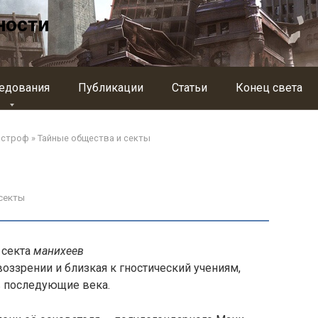
ности
едования
Публикации
Статьи
Конец света
астроф
»
Тайные общества и секты
секты
 секта
манихеев
оззрении и близкая к гностический учениям,
в последующие века.