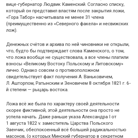
вице-губернатор Людвик Каменский. Согласно списку,
который он представил властям после закрытия ложи,
«Гора Табор» насчитывала не менее 31 члена
(преимущественно из «Северного факела» и несвижских
лож).
Денежных счётов и архива по ней чиновники не открыли,
что, будто бы подтверждает слова Каменского, о том,
что ложа вообще не существовала, а все члены платили
взносы «Великому Востоку Польскому и Литовскому»
лично. Однако совсем о противоположном
свидетельствует факт получения А. Ваньковичем,
Л. Ашторпом, Ратынским и Зеновичем 8 октября 1821 г. 6-
й степени — рыцарь востока.
Ложа всё же была по характеру своей деятельности
скорее фиктивной, этой деятельности она просто не
успела начать. Даже раньше указа Александра I от
1 августа 1822 v. заместитель Царства Польского
Заенчик, обеспокоенный всё большей радикальностью
масонов, (о которых Минский губернатор в секретном