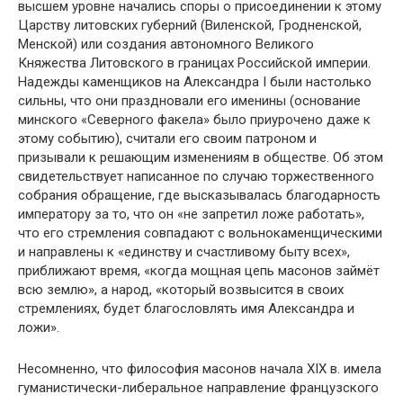
высшем уровне начались споры о присоединении к этому
Царству литовских губерний (Виленской, Гродненской,
Менской) или создания автономного Великого
Княжества Литовского в границах Российской империи.
Надежды каменщиков на Александра I были настолько
сильны, что они праздновали его именины (основание
минского «Северного факела» было приурочено даже к
этому событию), считали его своим патроном и
призывали к решающим изменениям в обществе. Об этом
свидетельствует написанное по случаю торжественного
собрания обращение, где высказывалась благодарность
императору за то, что он «не запретил ложе работать»,
что его стремления совпадают с вольнокаменщическими
и направлены к «единству и счастливому быту всех»,
приближают время, «когда мощная цепь масонов займёт
всю землю», а народ, «который возвысится в своих
стремлениях, будет благословлять имя Александра и
ложи».
Несомненно, что философия масонов начала XIX в. имела
гуманистически-либеральное направление французского