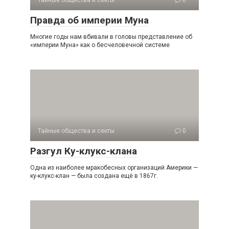
Тайные общества и секты
0
Правда об империи Муна
Многие годы нам вбивали в головы представление об
«империи Муна» как о бесчеловечной системе
Тайные общества и секты
0
Разгул Ку-клукс-клана
Одна из наиболее мракобесных организаций Америки —
ку-клукс-клан — была создана ещё в 1867г.