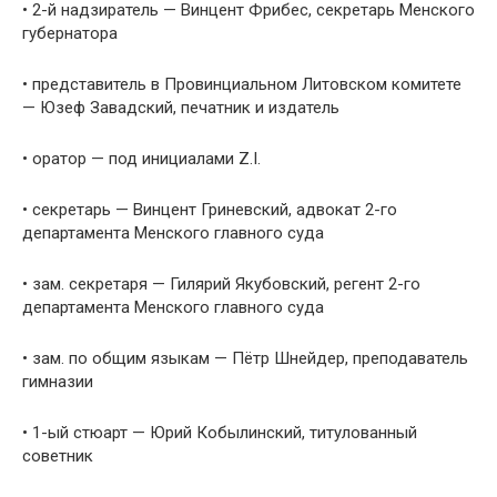
• 2-й надзиратель — Винцент Фрибес, секретарь Менского
губернатора
• представитель в Провинциальном Литовском комитете
— Юзеф Завадский, печатник и издатель
• оратор — под инициалами Z.I.
• секретарь — Винцент Гриневский, адвокат 2-го
департамента Менского главного суда
• зам. секретаря — Гилярий Якубовский, регент 2-го
департамента Менского главного суда
• зам. по общим языкам — Пётр Шнейдер, преподаватель
гимназии
• 1-ый стюарт — Юрий Кобылинский, титулованный
советник