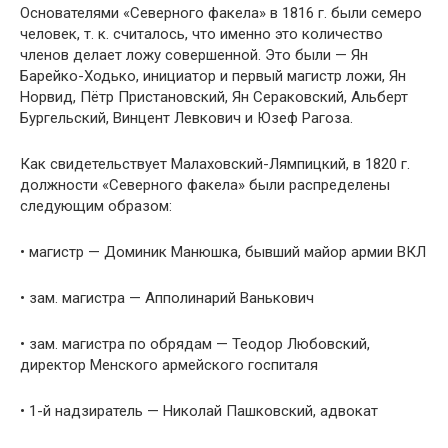
Основателями «Северного факела» в 1816 г. были семеро
человек, т. к. считалось, что именно это количество
членов делает ложу совершенной. Это были — Ян
Барейко-Ходько, инициатор и первый магистр ложи, Ян
Норвид, Пётр Пристановский, Ян Сераковский, Альберт
Бургельский, Винцент Левкович и Юзеф Рагоза.
Как свидетельствует Малаховский-Лямпицкий, в 1820 г.
должности «Северного факела» были распределены
следующим образом:
• магистр — Доминик Манюшка, бывший майор армии ВКЛ
• зам. магистра — Апполинарий Ванькович
• зам. магистра по обрядам — Теодор Любовский,
директор Менского армейского госпиталя
• 1-й надзиратель — Николай Пашковский, адвокат