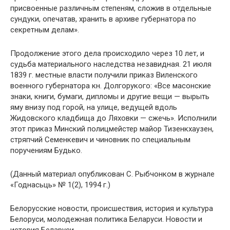
присвоенные различным степеням, сложив в отдельные
сундуки, опечатав, хранить в архиве губернатора по
секретным делам».
Продолжение этого дела происходило через 10 лет, и
судьба материального наследства незавидная. 21 июля
1839 г. местные власти получили приказ Виленского
военного губернатора кн. Долгорукого: «Все масонские
знаки, книги, бумаги, дипломы и другие вещи — вырыть
яму внизу под горой, на улице, ведущей вдоль
Жидовского кладбища до Ляховки — сжечь». Исполнили
этот приказ Минский полицмейстер майор Тизенкхаузен,
стряпчий Семенкевич и чиновник по специальным
поручениям Будько.
(Данный материал опубликован С. Рыбчонком в журнале
«Годнасьць» № 1(2), 1994 г.)
Белорусские новости, происшествия, история и культура
Белоруси, молодежная политика Беларуси. Новости и