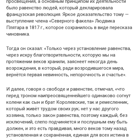
просвещения, а основным принципом их деятельности
было равенство людей, который декларировала
французская революция. Яркое доказательство тому —
выступление члена «Северного факела» Людвика
Плятара в 1817 г., которое сохранилось в виде пересказа
чиновника.
Тогда он сказал: «Только через установление равенства,
через искру благотворительности, которую мы на
протяжении веков хранили, заяснеет некогда день
возрождения, в который, ради возродившегося мира,
вернётся первая невинность, непорочность и счастье».
И далее, говоря о свободе и равенстве, отмечал, «что
перед троном наипреосвященнейшего одинаково согнут
колени как сын и брат Королевские, так и ремесленник,
который живёт трудом своих рук; нет у нас другого
хозяина, только закон равенства, поэтому каждый, без
исключений, слепо подчиняется и послушным ему быть
должен, и это есть правдивая, много веков тому назад
установленная и сохранённая, единая для всех истина в