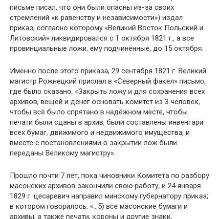
письме писал, что они были опасны из-за своих
стремлений «к равенству и независимости») издал
приказ, согласно которому «Великий Восток Польский и
Литовский» ликвидировался с 1 октября 1821 г., а все
провинциальные ложи, ему подчинённые, до 15 октября.
Именно после этого приказа, 29 сентября 1821 г. Великий
магистр Рожнецкий прислал в «Северный факел» письмо,
где было сказано; «Закрыть ложу и для сохранения всех
архивов, вещей и денег основать комитет из 3 человек,
чтобы всё было спрятано в надёжном месте, чтобы
печати были сданы в архив, были составлены инвентари
всех бумаг, движимого и недвижимого имущества, и
вместе с постановлениями о закрытии лож были
переданы Великому магистру».
Прошло почти 7 лет, пока чиновники Комитета по разбору
масонских архивов закончили свою работу, и 24 января
1829 г. цесаревич направил минскому губернатору приказ;
в котором говорилось: «…5) все масонские бумаги и
архивы, а также печати, короны и другие знаки,