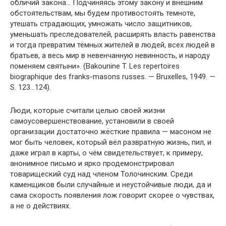
обличий закона… Подчиняясь этому закону и внешним
обстоятельствам, мы будем противостоять темноте,
утешать страдающих, умножать число защитников,
уменьшать преследователей, расширять власть равенства
и тогда превратим тёмных жителей в людей, всех людей в
братьев, а весь мир в невенчанную невинность, и народу
поменяем святыни». (Bakounine T. Les repertoires
biographique des franks-masons russes. — Bruxelles, 1949. —
S. 123…124).
Люди, которые считали целью своей жизни
самоусовершенствование, установили в своей
организации достаточно жёсткие правила — масоном не
мог быть человек, который вёл развратную жизнь, пил, и
даже играл в карты, о чём свидетельствует, к примеру,
анонимное письмо и ярко продемонстрировал
товарищеский суд над членом Толочинским. Среди
каменщиков были случайные и неустойчивые люди, да и
сама скорость появления лож говорит скорее о чувствах,
а не о действиях.