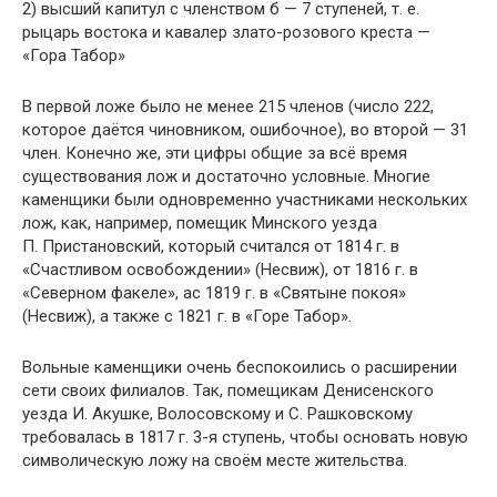
2) высший капитул с членством б — 7 ступеней, т. е.
рыцарь востока и кавалер злато-розового креста —
«Гора Табор»
В первой ложе было не менее 215 членов (число 222,
которое даётся чиновником, ошибочное), во второй — 31
член. Конечно же, эти цифры общие за всё время
существования лож и достаточно условные. Многие
каменщики были одновременно участниками нескольких
лож, как, например, помещик Минского уезда
П. Пристановский, который считался от 1814 г. в
«Счастливом освобождении» (Несвиж), от 1816 г. в
«Северном факеле», ас 1819 г. в «Святыне покоя»
(Несвиж), а также с 1821 г. в «Горе Табор».
Вольные каменщики очень беспокоились о расширении
сети своих филиалов. Так, помещикам Денисенского
уезда И. Акушке, Волосовскому и С. Рашковскому
требовалась в 1817 г. 3-я ступень, чтобы основать новую
символическую ложу на своём месте жительства.