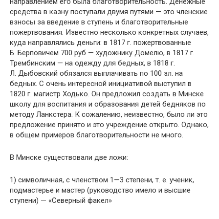
направлением его была благотворительность. Денежные
средства в казну поступали двумя путями — это членские
взносы за введение в ступень и благотворительные
пожертвования. Известно несколько конкретных случаев,
куда направлялись деньги: в 1817 г. пожертвованные
Б. Берповичем 700 руб — художнику Домелю, в 1817 г.
Трембинским — на одежду для бедных, в 1818 г.
Л. Дыбовский обязался выплачивать по 100 зл. на
бедных. С очень интересной инициативой выступил в
1820 г. магистр Ходько. Он предложил создать в Минске
школу для воспитания и образования детей бедняков по
методу Ланкстера. К сожалению, неизвестно, было ли это
предложение принято и это учреждение открыто. Однако,
в общем примеров благотворительности не много.
В Минске существовали две ложи:
1) символичная, с членством 1—3 степени, т. е. ученик,
подмастерье и мастер (руководство имело и высшие
ступени) — «Северный факел»