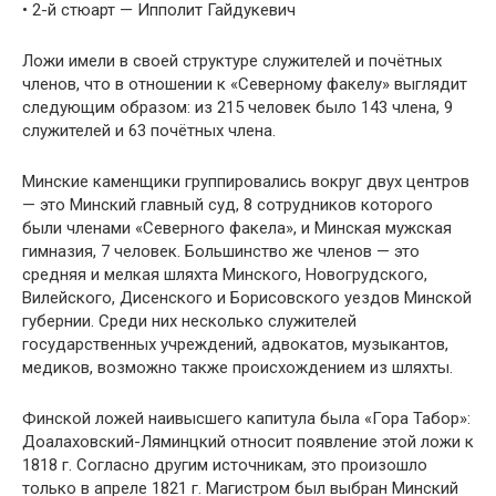
• 2-й стюарт — Ипполит Гайдукевич
Ложи имели в своей структуре служителей и почётных
членов, что в отношении к «Северному факелу» выглядит
следующим образом: из 215 человек было 143 члена, 9
служителей и 63 почётных члена.
Минские каменщики группировались вокруг двух центров
— это Минский главный суд, 8 сотрудников которого
были членами «Северного факела», и Минская мужская
гимназия, 7 человек. Большинство же членов — это
средняя и мелкая шляхта Минского, Новогрудского,
Вилейского, Дисенского и Борисовского уездов Минской
губернии. Среди них несколько служителей
государственных учреждений, адвокатов, музыкантов,
медиков, возможно также происхождением из шляхты.
Финской ложей наивысшего капитула была «Гора Табор»:
Доалаховский-Ляминцкий относит появление этой ложи к
1818 г. Согласно другим источникам, это произошло
только в апреле 1821 г. Магистром был выбран Минский