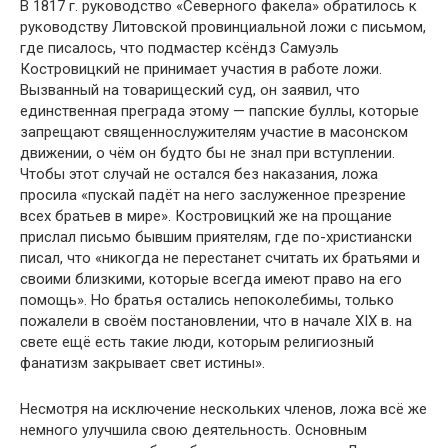
В 1817 г. руководство «Северного факела» обратилось к
руководству Литовской провинциальной ложи с письмом,
где писалось, что подмастер ксёндз Самуэль
Костровицкий не принимает участия в работе ложи.
Вызванный на товарищеский суд, он заявил, что
единственная преграда этому — папские буллы, которые
запрещают священнослужителям участие в масонском
движении, о чём он будто бы не знал при вступлении.
Чтобы этот случай не остался без наказания, ложа
просила «пускай падёт на него заслуженное презрение
всех братьев в мире». Костровицкий же на прощание
прислал письмо бывшим приятелям, где по-христиански
писал, что «никогда не перестанет считать их братьями и
своими близкими, которые всегда имеют право на его
помощь». Но братья остались непоколебимы, только
пожалели в своём постановлении, что в начале XIX в. на
свете ещё есть такие люди, которым религиозный
фанатизм закрывает свет истины».
Несмотря на исключение нескольких членов, ложа всё же
немного улучшила свою деятельность. Основным