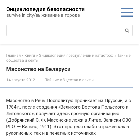
Перейти
Энциклопедия безопасности
к
survive in city/выживание в городе
контенту
Поиск:
Главная
»
Книги
»
Энциклопедия преступлений и катастроф
»
Тайные
общества и секты
Масонство на Беларуси
14 августа 2012
Тайные общества и секты
Масонство в Речь Посполитую проникает из Пруссии, и с
1784 г., после создания «Великого Востока Польского и
Литовского», получает здесь прочную организацию.
(Добрянский С. Ф. Масонские ложи в Литве. Записки СЗО
РГО. — Вильно, 1911). Этот процесс слабо отражён как в
рукописных, так и в печатных источниках.