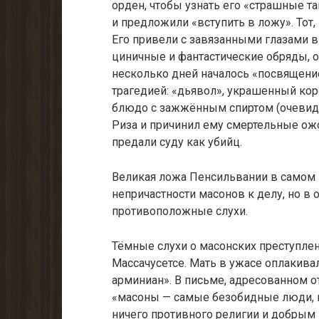
орден, чтобы узнать его «страшные 
и предложили «вступить в ложу». Тот,
Его привели с завязанными глазами в 
циничные и фантастические обряды, 
несколько дней началось «посвящение 
трагедией: «дьявол», украшенный ко
блюдо с зажжённым спиртом (очевидно
Риза и причинил ему смертельные ожо
предали суду как убийц.
Великая ложа Пенсильвании в самом 
непричастности масонов к делу, но в
противоположные слухи.
Тёмные слухи о масонских преступле
Массачусетсе. Мать в ужасе оплакивал
арминиан». В письме, адресованном от
«масоны — самые безобидные люди, ни
ничего противного религии и добрым 