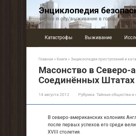
Перейти
Энциклопедия безопас
к
контенту
survive in city/выживание в городе
Катастрофы
Выживание
Иссл
Главная
»
Книги
»
Энциклопедия преступлений и кат
Масонство в Северо-
Соединённых Штатах
14 августа 2012
Рубрика:
Тайные общества и 
В северо-американских колониях Анг
после первых успехов его среди вели
XVIII столетия.