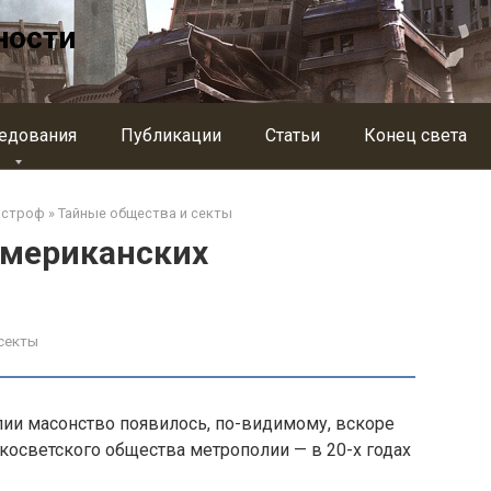
ности
едования
Публикации
Статьи
Конец света
астроф
»
Тайные общества и секты
американских
секты
лии масонство появилось, по-видимому, вскоре
косветского общества метрополии — в 20-х годах