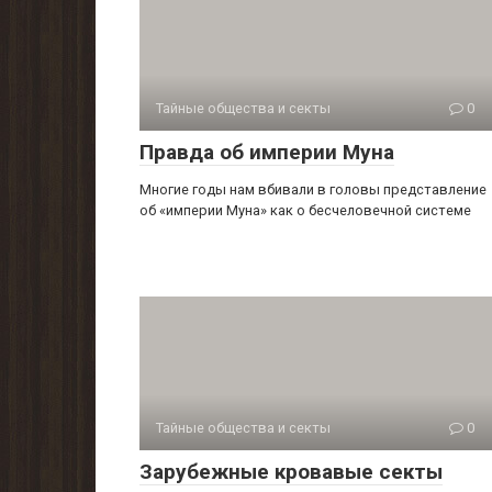
Тайные общества и секты
0
Правда об империи Муна
Многие годы нам вбивали в головы представление
об «империи Муна» как о бесчеловечной системе
Тайные общества и секты
0
Зарубежные кровавые секты