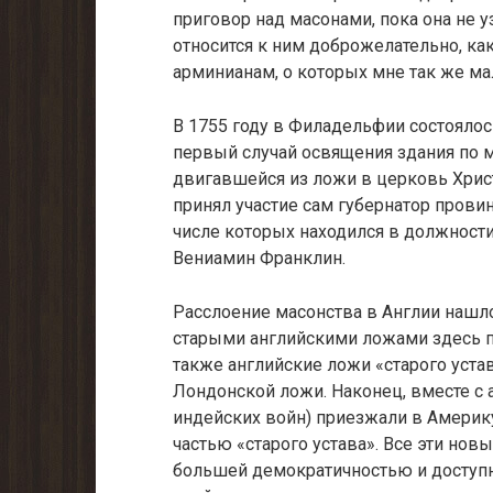
приговор над масонами, пока она не уз
относится к ним доброжелательно, как
арминианам, о которых мне так же мал
В 1755 году в Филадельфии состояло
первый случай освящения здания по м
двигавшейся из ложи в церковь Хри
принял участие сам губернатор прови
числе которых находился в должност
Вениамин Франклин.
Расслоение масонства в Англии нашло
старыми английскими ложами здесь п
также английские ложи «старого уста
Лондонской ложи. Наконец, вместе с
индейских войн) приезжали в Америк
частью «старого устава». Все эти но
большей демократичностью и доступн