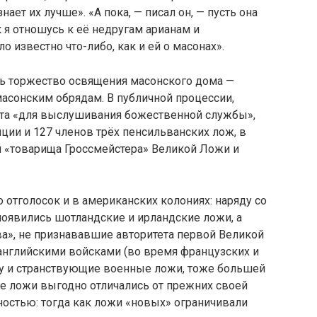
нает их лучше». «А пока, — писал он, — пусть она
 я отношусь к её недругам арианам и
о известно что-либо, как и ей о масонах».
сь торжество освящения масонского дома —
асонским обрядам. В публичной процессии,
ста «для выслушивания божественной службы»,
нции и 127 членов трёх пенсильванских лож, в
и «товарища Гроссмейстера» Великой Ложи и
 отголосок и в американских колониях: наряду со
оявились шотландские и ирландские ложи, а
ва», не признававшие авторитета первой Великой
 английскими войсками (во время французских и
у и странствующие военные ложи, тоже большей
вые ложи выгодно отличались от прежних своей
остью: тогда как ложи «новых» ограничивали