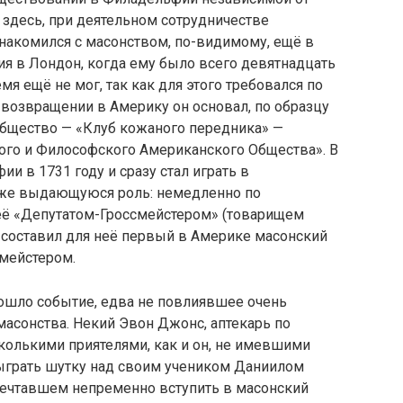
здесь, при деятельном сотрудничестве
знакомился с масонством, по-видимому, ещё в
я в Лондон, когда ему было всего девятнадцать
емя ещё не мог, так как для этого требовался по
о возвращении в Америку он основал, по образцу
общество — «Клуб кожаного передника» —
го и Философского Американского Общества». В
и в 1731 году и сразу стал играть в
оже выдающуюся роль: немедленно по
 её «Депутатом-Гроссмейстером» (товарищем
 составил для неё первый в Америке масонский
смейстером.
зошло событие, едва не повлиявшее очень
масонства. Некий Эвон Джонс, аптекарь по
колькими приятелями, как и он, не имевшими
зыграть шутку над своим учеником Даниилом
мечтавшем непременно вступить в масонский