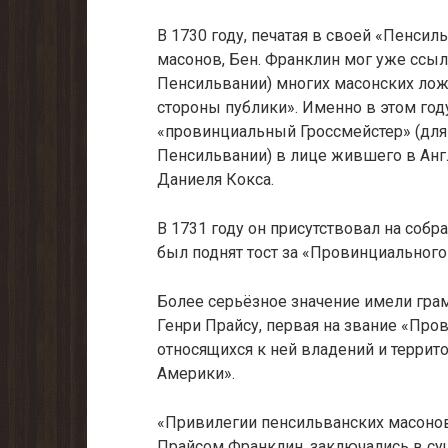
В 1730 году, печатая в своей «Пенсил
масонов, Бен. Франклин мог уже ссыл
Пенсильвании) многих масонских лож
стороны публики». Именно в этом год
«провинциальный Гроссмейстер» (дл
Пенсильвании) в лице жившего в Ан
Даниеля Кокса.
В 1731 году он присутствовал на собр
был поднят тост за «Провинциального
Более серьёзное значение имели грам
Генри Прайсу, первая на звание «Про
относящихся к ней владений и террито
Америки».
«Привилегии пенсильванских масонов
Прайсом Франклин, заключались в с