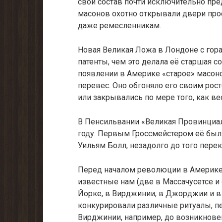
свой состав почти исключительно пр
масонов охотно открывали двери про
даже ремесленникам.
Новая Великая Ложа в Лондоне с гор
патенты, чем это делала её старшая 
появлении в Америке «старое» масон
перевес. Оно обгоняло его своим рос
или закрывались по мере того, как ве
В Пенсильвании «Великая Провинциал
году. Первым Гроссмейстером её бы
Уильям Болл, незадолго до того пере
Перед началом революции в Америке
известные нам (две в Массачусетсе и 
Йорке, в Вирджинии, в Джорджии и в 
конкурировали различные ритуалы, п
Вирджинии, например, до возникновен