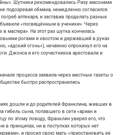
тайны». Шутники рекомендовались Ризу масонами
 не подозревая обмана, немедленно согласился.
погреб аптекаря, и заставив проделать разные
объявили «посвящённым в ученики». Через
в мастера». На этот раз шутка кончилась
ровьими рогами и хвостом и державший в руках
, «адский огонь»), нечаянно опрокинул его на
ги. Джонса и его соучастников арестовали и
начале процесса заявила через местные газеты о
 обществе быстро распространились
ниях дошли и до родителей Франклина, живших в
а гибель сына, попавшего в сети «ариан и
цу по этому поводу, Франклин уверял его, что
 в принципах, ни в поступках которых нет
нравам», и просил свою мать «приостановить её