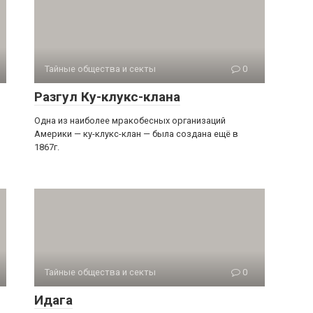
Тайные общества и секты
0
Разгул Ку-клукс-клана
Одна из наиболее мракобесных организаций
Америки — ку-клукс-клан — была создана ещё в
1867г.
Тайные общества и секты
0
Идага