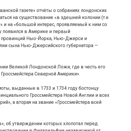
ьванской газете» отчёты о собраниях лондонских
аться на существование «в здешней колонии (т.е.
» и на «большой интерес, проявляемый к ним со
у появился в Америке и первый
я провинций Ныо-Йорка, Нью-Джерси и
глии сына Нью-Джерсийского губернатора —
ании Великой Лондонской Ложи, где в честь его
 Гроссмейстера Северной Америки».
оты, выданные в 1733 и 1734 году бостонцу
винциального Гроссмейстера Новой Англии и всех
рий», а вторая на звание «Гроссмейстера всей
», об утверждении которых хлопотал перед
уществовании в Филадельфии независимой от