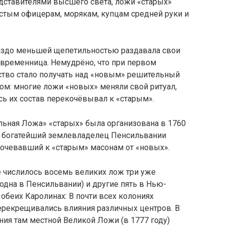
едставителями высшего света, ложи «старых»
стым офицерам, морякам, купцам средней руки и
аздо меньшей щепетильностью раздавала свои
современница. Немудрёно, что при первом
ство стало получать над «новым» решительный
том: многие ложи «новых» меняли свой ритуал,
сь их состав перекочёвывал к «старым».
ьная Ложа» «старых» была организована в 1760
л богатейший землевладелец Пенсильвании
кочевавший к «старым» масонам от «новых».
 числилось восемь великих лож три уже
одна в Пенсильвании) и другие пять в Нью-
обеих Каролинах: В почти всех колониях
ерекрещивались влияния различных центров. В
ия там местной Великой Ложи (в 1777 году)