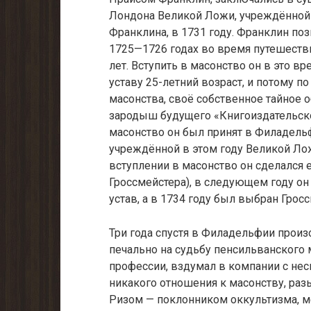
Лондона Великой Ложи, учреждённой 
Франклина, в 1731 году. Франклин по
1725—1726 годах во время путешестви
лет. Вступить в масонство он в это вр
уставу 25-летний возраст, и потому п
масонства, своё собственное тайное 
зародыш будущего «Книгоиздательско
масонство он был принят в Филадельфи
учреждённой в этом году Великой Л
вступлении в масонство он сделался
Гроссмейстера), в следующем году он
устав, а в 1734 году был выбран Грос
Три года спустя в Филадельфии прои
печально на судьбу пенсильванского 
профессии, вздумал в компании с нес
никакого отношения к масонству, ра
Ризом — поклонником оккультизма, 