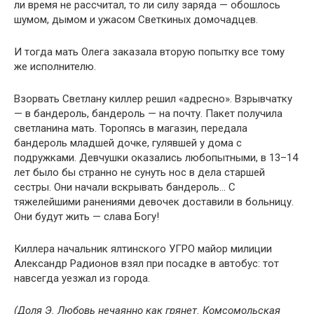
ли время не рассчитал, то ли силу заряда — обошлось
шумом, дымом и ужасом Светкиных домочадцев.
И тогда мать Олега заказала вторую попытку все тому
же исполнителю.
Взорвать Светлану киллер решил «адресно». Взрывчатку
— в бандероль, бандероль — на почту. Пакет получила
светланина мать. Торопясь в магазин, передала
бандероль младшей дочке, гулявшей у дома с
подружками. Девчушки оказались любопытными, в 13–14
лет было бы странно не сунуть нос в дела старшей
сестры. Они начали вскрывать бандероль… С
тяжелейшими ранениями девочек доставили в больницу.
Они будут жить — слава Богу!
Киллера начальник ялтинского УГРО майор милиции
Александр Радионов взял при посадке в автобус: тот
навсегда уезжал из города.
(Доля Э. Любовь нечаянно как грянет. Комсомольская