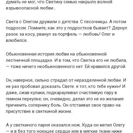
думать не мог, что Светину семью накрыло волной
взрывоопасной любви…
Света с Олегом дружили с детства. С песочницы. А потом
подросли. Помните, как это у подростков бывает? Дернул
разок за косу, рванул за портфель — любовь! Олег и
влюбился.
Обыкновенная история любви на обыкновенной
лестничной площадке. И в том, что Светка его не любила,
— тоже ничего необыкновенного нет. Ей нравился другой.
Он, наверное, сильно страдал от неразделенной любви. И
не раз пробовал доказать Свете: я тот, кто тебе нужен! И
даже, сжав кулаки, подкарауливал счастливую пару в
темном переулке; он, очевидно, делал это не из желания
причинить сопернику боль. Он отстаивал свое право на
присутствие в светкиной жизни.
А у светкиного парня оказался нож. Куда он метил Олегу
— и в без того ноющее сердце или в мягкие ткани ниже