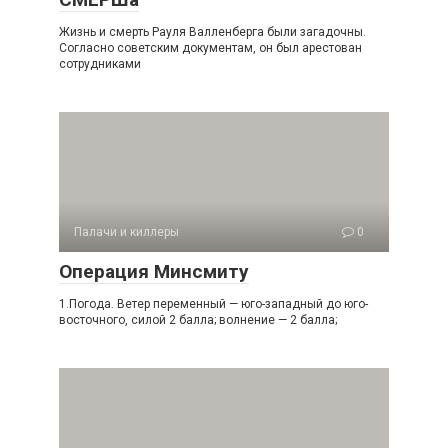
Жизнь и смерть Рауля Валленберга были загадочны.
Согласно советским документам, он был арестован
сотрудниками
Палачи и киллеры
0
Операция Минсмиту
1.Погода. Ветер переменный — юго-западный до юго-
восточного, силой 2 балла; волнение — 2 балла;