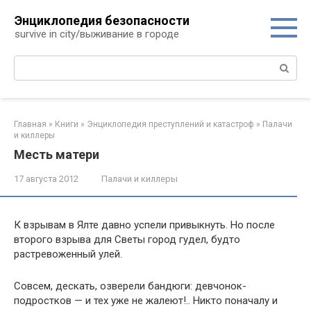
Перейти
Энциклопедия безопасности
к
survive in city/выживание в городе
контенту
Поиск:
Главная
»
Книги
»
Энциклопедия преступлений и катастроф
»
Палачи
и киллеры
Месть матери
17 августа 2012
Палачи и киллеры
К взрывам в Ялте давно успели привыкнуть. Но после
второго взрыва для Светы город гудел, будто
растревоженный улей.
Совсем, дескать, озверели бандюги: девчонок-
подростков — и тех уже не жалеют!.. Никто поначалу и