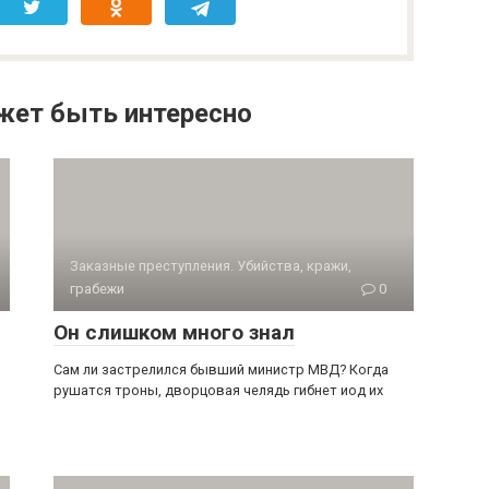
жет быть интересно
Заказные преступления. Убийства, кражи,
грабежи
0
Он слишком много знал
Сам ли застрелился бывший министр МВД? Когда
рушатся троны, дворцовая челядь гибнет иод их