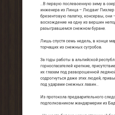
…В первую послевоенную зиму в озер
инженера из Линца – Людвиг Пихлер 
брезентовую палатку, консервы, они 
восхождение на одну из вершин непод
разыгравшемся снежном буране.
Лишь спустя семь недель, в конце ма
торчащих из снежных сугробов.
За годы работы в альпийской республ
горноспасателей крепкие, присутствие
их глазам под разворошенной ледяно
содрогнуться даже этих людей, прив
под ударами снежных лавин…
Из протокола предварительного след
подполковником жандармерии из Бад-