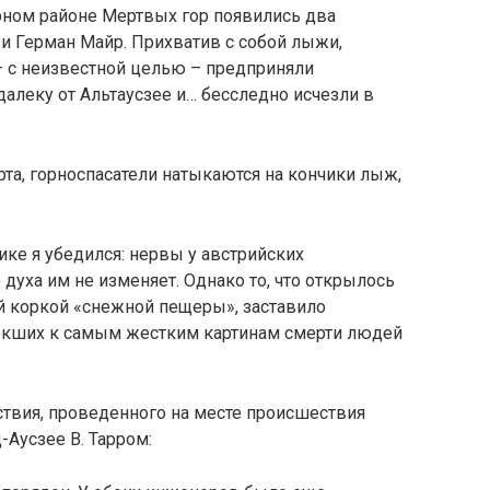
ном районе Мертвых гор появились два
и Герман Майр. Прихватив с собой лыжи,
– с неизвестной целью – предприняли
алеку от Альтаусзее и… бесследно исчезли в
рта, горноспасатели натыкаются на кончики лыж,
ике я убедился: нервы у австрийских
 духа им не изменяет. Однако то, что открылось
й коркой «снежной пещеры», заставило
ыкших к самым жестким картинам смерти людей
ствия, проведенного на месте происшествия
Аусзее В. Тарром: