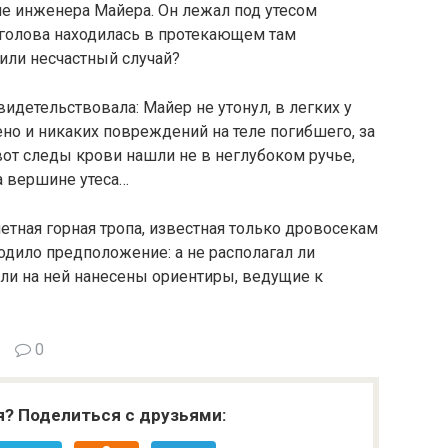
не инженера Майера. Он лежал под утесом
 голова находилась в протекающем там
 или несчастный случай?
идетельствовала: Майер не утонул, в легких у
но и никаких повреждений на теле погибшего, за
от следы крови нашли не в неглубоком ручье,
а вершине утеса…
етная горная тропа, известная только дровосекам
одило предположение: а не располагал ли
ли на ней нанесены ориентиры, ведущие к
0
я? Поделиться с друзьями: