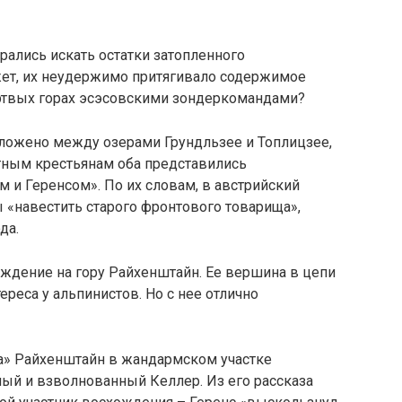
рались искать остатки затопленного
жет, их неудержимо притягивало содержимое
ртвых горах эсэсовскими зондеркомандами?
оложено между озерами Грундльзее и Топлицзее,
тным крестьянам оба представились
м и Геренсом». По их словам, в австрийский
ы «навестить старого фронтового товарища»,
да.
дение на гору Райхенштайн. Ее вершина в цепи
реса у альпинистов. Но с нее отлично
а» Райхенштайн в жандармском участке
ый и взволнованный Келлер. Из его рассказа