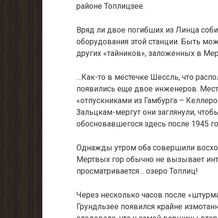
районе Топлицзее.
Вряд ли двое погибших из Линца соби
оборудования этой станции. Быть мо
других «тайников», заложенных в Ме
…Как-то в местечке Шессль, что расп
появились еще двое инженеров. Мес
«отпускниками из Гамбурга – Келлеро
Зальцкам-мергут они заглянули, чтоб
обосновавшегося здесь после 1945 го
Однажды утром оба совершили восхож
Мертвых гор обычно не вызывает инте
просматривается… озеро Топлиц!
Через несколько часов после «штурм
Грундльзее появился крайне измотанн