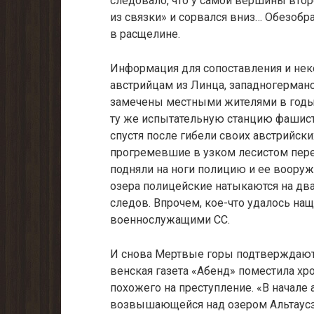
следовало, что у самой вершины вто
из связки» и сорвался вниз… Обезоб
в расщелине.
Информация для сопоставления и не
австрийцам из Линца, западногерман
замечены местными жителями в годы в
ту же испытательную станцию фашист
спустя после гибели своих австрийски
прогремевшие в узком лесистом пере
подняли на ноги полицию и ее вооруж
озера полицейские натыкаются на два
следов. Впрочем, кое-что удалось на
военнослужащими СС.
И снова Мертвые горы подтверждают 
венская газета «Абенд» поместила хр
похожего на преступление. «В начале ав
возвышающейся над озером Альтаусзе