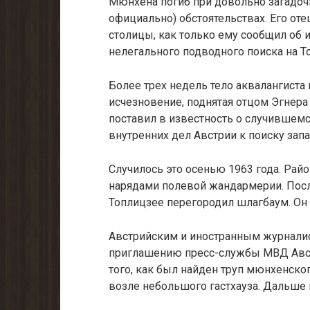
Мюнхена погиб при довольно загадоч
официально) обстоятельствах. Его от
столицы, как только ему сообщил об 
нелегального подводного поиска на Т
Более трех недель тело аквалангиста
исчезновение, поднятая отцом Эгнера 
поставил в известность о случившем
внутренних дел Австрии к поиску зап
Случилось это осенью 1963 года. Рай
нарядами полевой жандармерии. Посл
Топлицзее перегородил шлагбаум. Он 
Австрийским и иностранным журнали
приглашению пресс-службы МВД Авст
того, как был найден труп мюнхенско
возле небольшого гастхауза. Дальше