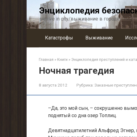
Перейти
Энциклопедия безопас
к
контенту
survive in city/выживание в городе
Катастрофы
Выживание
Иссл
Главная
»
Книги
»
Энциклопедия преступлений и кат
Ночная трагедия
8 августа 2012
Рубрика:
Заказные преступлен
–Да, это мой сын, – сокрушенно вымол
поднятый со дна озер Топлиц.
Девятнадцатилетний Альфред Эгнер, 