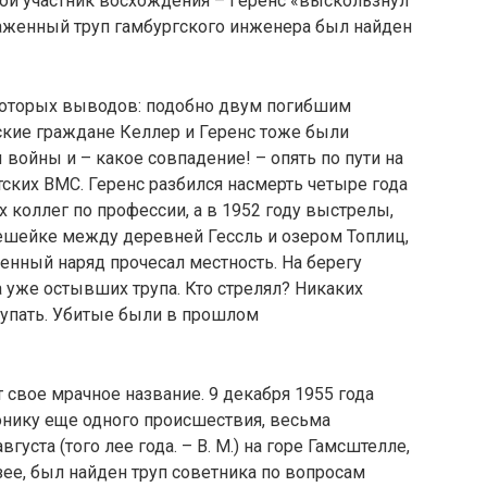
рой участник восхождения – Геренс «выскользнул
раженный труп гамбургского инженера был найден
которых выводов: подобно двум погибшим
ские граждане Келлер и Геренс тоже были
ойны и – какое совпадение! – опять по пути на
ских ВМС. Геренс разбился насмерть четыре года
х коллег по профессии, а в 1952 году выстрелы,
шейке между деревней Гессль и озером Топлиц,
енный наряд прочесал местность. На берегу
 уже остывших трупа. Кто стрелял? Никаких
щупать. Убитые были в прошлом
свое мрачное название. 9 декабря 1955 года
онику еще одного происшествия, весьма
густа (того лее года. – В. М.) на горе Гамсштелле,
е, был найден труп советника по вопросам