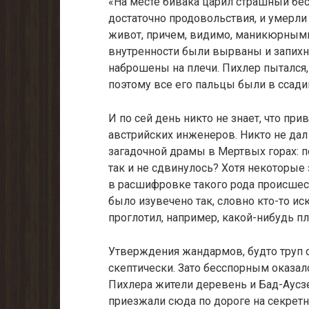
«На месте бивака царил страшный бе
достаточно продовольствия, и умерли 
живот, причем, видимо, маникюрными
внутренности были вырваны и запихн
наброшены на плечи. Пихлер пытался,
поэтому все его пальцы были в ссади
И по сей день никто не знает, что п
австрийских инженеров. Никто не дал
загадочной драмы в Мертвых горах: 
так и не сдвинулось? Хотя некоторые
в расшифровке такого рода происшест
было изувечено так, словно кто-то иска
проглотил, например, какой-нибудь п
Утверждения жандармов, будто труп 
скептически. Зато бесспорным оказал
Пихлера жители деревень и Бад-Аусз
приезжали сюда по дороге на секрет