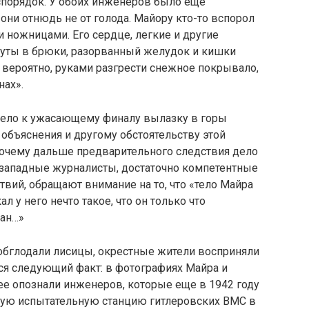
спорядок. У обоих инженеров было еще
они отнюдь не от голода. Майору кто-то вспорол
 ножницами. Его сердце, легкие и другие
уты в брюки, разорванный желудок и кишки
 вероятно, руками разгрести снежное покрывало,
нах».
ривело к ужасающему финалу вылазку в горы
 объяснения и другому обстоятельству этой
почему дальше предварительного следствия дело
 западные журналисты, достаточно компетентные
вий, обращают внимание на то, что «тело Майра
л у него нечто такое, что он только что
лан…»
обглодали лисицы, окрестные жители восприняли
ся следующий факт: в фотографиях Майра и
ее опознали инженеров, которые еще в 1942 году
ную испытательную станцию гитлеровских ВМС в