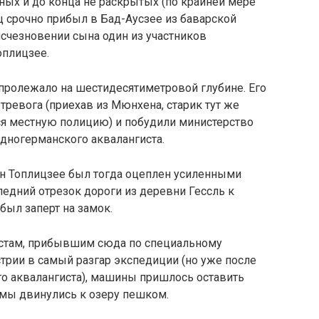
ных и до конца не раскрытых (по крайней мере
ец срочно прибыл в Бад-Аусзее из баварской
исчезновении сына один из участников
оплицзее.
 пролежало на шестидесятиметровой глубине. Его
тревога (приехав из Мюнхена, старик тут же
ся местную полицию) и побудили министерство
адногерманского аквалангиста.
он Топлицзее был тогда оцеплен усиленными
едний отрезок дороги из деревни Гессль к
был заперт на замок.
стам, прибывшим сюда по специальному
рии в самый разгар экспедиции (но уже после
го аквалангиста), машины пришлось оставить
 мы двинулись к озеру пешком.