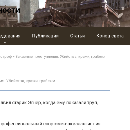
ности
едования
Публикации
Статьи
Конец света
астроф
»
Заказные преступления. Убийства, кражи, грабежи
ия. Убийства, кражи, грабежи
вил старик Эгнер, когда ему показали труп,
профессиональный спортсмен-аквалангист из