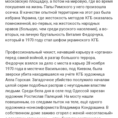
московскую площадку, а потом на мировую, где во время
покушения на жизнь Папы Римского у него произошла
осечка. В качестве опытной территории на этот раз была
избрана Украина, где жестокость методов КГБ оказалась
помноженной, во-первых, на жестокость народных
нравов (большую, чем среди русского населения), а во-
вторых, на личную брутальность Виталия Федорчука,
который в 1970 году стал шефом украинского КГБ.
Профессиональный чекист, начавший карьеру в «органах»
перед самой войной, в разгар большого террора,
Федорчук взялся за дело с места в карьер 28 ноября
1970 года в местечке Васильково, под Киевом, была
зверски убита находившаяся на учёте КГБ художница
Алла Горская. Загадочное убийство послужило началам
целой серии подобных расправ с неугодными властям
людьми. Среди бела дня в селе под Одессой зарезан
художник Ростислав Палецкий. На мосту нашли
повешенным, со следами пыток на теле, ещё одного
художника-нонкомформиста Владимира Кондрашина. В
собственном доме заживо сгорел с женой «несогласный»