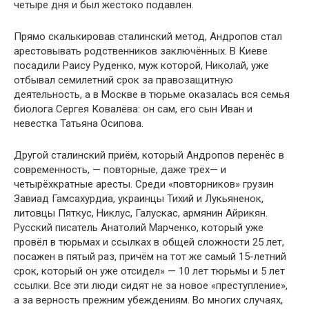
четыре дня и был жестоко подавлен.
Прямо скалькировав сталинский метод, Андропов стал
арестовывать родственников заключённых. В Киеве
посадили Раису Руденко, муж которой, Николай, уже
отбывал семилетний срок за правозащитную
деятельность, а в Москве в тюрьме оказалась вся семья
биолога Сергея Ковалёва: он сам, его сын Иван и
невестка Татьяна Осипова.
Другой сталинский приём, который Андропов перенёс в
современность, — повторные, даже трёх— и
четырёхкратные аресты. Среди «повторников» грузин
Завиад Гамсахурдиа, украинцы Тихий и Лукьяненок,
литовцы Пяткус, Никлус, Галускас, армянин Айрикян.
Русский писатель Анатолий Марченко, который уже
провёл в тюрьмах и ссылках в общей сложности 25 лет,
посажен в пятый раз, причём на тот же самый 15-летний
срок, который он уже отсидел» — 10 лет тюрьмы и 5 лет
ссылки. Все эти люди сидят не за новое «преступление»,
а за верность прежним убеждениям. Во многих случаях,