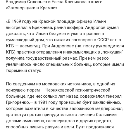
Владимир Соловьёв и Елена Клепикова в книге
«Заговорщики в Кремле».
«В 1969 году на Красной площади офицер Ильин
выстрелил в Брежнева, ранил шофёра. Андропов сумел
доказать, что Ильин безумен и уже отправлен в
сумасшедший дом, что никаких заговоров в СССР нет, а
КГБ — всемогущ. При Андропове (на. посту руководителя
КГБ) практика отправления инакомыслящих в „психушки“
получила государственный размах. При нём резко
увеличилось число специальных больниц, которые имели
тюремный статус.
По сведениям из московских источников, в одной из
психушек-тюрем — Черняховской психиатрической
больнице, где несколько лет назад содержался генерал
Григоренко,— в 1981 году произошёл бунт заключённых,
которые захватили в качестве заложников медперсонал,
протестуя против принудительного лечения большими
дозами аминазина, галоперидола и других средств,
способных лишить разума и воли. Бунт продолжался