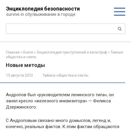
Перейти
Энциклопедия безопасности
к
survive in city/выживание в городе
контенту
Поиск:
Главная
»
Книги
»
Энциклопедия преступлений и катастроф
»
Тайные
общества и секты
Новые методы
15 августа 2012
Тайные общества и секты
Андропов был «руководителем ленинского типа», он
занял кресло «железного инквизитора» — Феликса
Дзержинского.
С Андроповым связано много домыслов, легенд и,
конечно, реальных фактов. К этим фактам обращаются