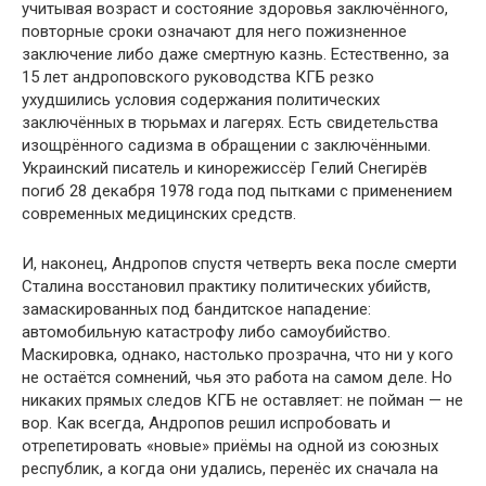
учитывая возраст и состояние здоровья заключённого,
повторные сроки означают для него пожизненное
заключение либо даже смертную казнь. Естественно, за
15 лет андроповского руководства КГБ резко
ухудшились условия содержания политических
заключённых в тюрьмах и лагерях. Есть свидетельства
изощрённого садизма в обращении с заключёнными.
Украинский писатель и кинорежиссёр Гелий Снегирёв
погиб 28 декабря 1978 года под пытками с применением
современных медицинских средств.
И, наконец, Андропов спустя четверть века после смерти
Сталина восстановил практику политических убийств,
замаскированных под бандитское нападение:
автомобильную катастрофу либо самоубийство.
Маскировка, однако, настолько прозрачна, что ни у кого
не остаётся сомнений, чья это работа на самом деле. Но
никаких прямых следов КГБ не оставляет: не пойман — не
вор. Как всегда, Андропов решил испробовать и
отрепетировать «новые» приёмы на одной из союзных
республик, а когда они удались, перенёс их сначала на