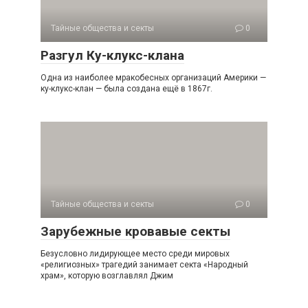
Тайные общества и секты
0
Разгул Ку-клукс-клана
Одна из наиболее мракобесных организаций Америки —
ку-клукс-клан — была создана ещё в 1867г.
Тайные общества и секты
0
Зарубежные кровавые секты
Безусловно лидирующее место среди мировых
«религиозных» трагедий занимает секта «Народный
храм», которую возглавлял Джим