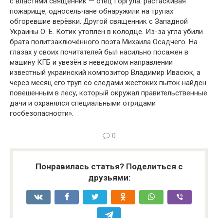
с властями священник — отец Горгула: растаскивая
пожарище, односельчане обнаружили на трупах
обгоревшие верёвки. Другой священник с Западной
Украины О. Е. Котик утоплен в колодце. Из-за угла убили
брата политзаключённого поэта Михаила Осадчего. На
глазах у своих почитателей был насильно посажен в
машину КГБ и увезён в неведомом направлении
известный украинский композитор Владимир Ивасюк, а
через месяц его труп со следами жестоких пыток найден
повешенным в лесу, который окружал правительственные
дачи и охранялся специальными отрядами
госбезопасности».
0
Понравилась статья? Поделиться с
друзьями: