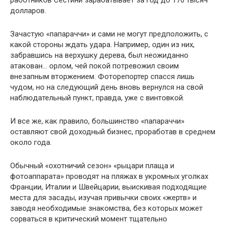
работников Сестини зарабатывает за год до 170 тысяч
долларов.
Зачастую «папараччи» и сами не могут предположить, с
какой стороны ждать удара. Например, один из них,
забравшись на верхушку дерева, был неожиданно
атакован… орлом, чей покой потревожил своим
внезапным вторжением. Фоторепортер спасся лишь
чудом, но на следующий день вновь вернулся на свой
наблюдательный пункт, правда, уже с винтовкой.
И все же, как правило, большинство «папараччи»
оставляют свой доходный бизнес, проработав в среднем
около года.
Обычный «охотничий сезон» «рыцари плаща и
фотоаппарата» проводят на пляжах в укромных уголках
Франции, Италии и Швейцарии, выискивая подходящие
места для засады, изучая привычки своих «жертв» и
заводя необходимые знакомства, без которых может
сорваться в критический момент тщательно