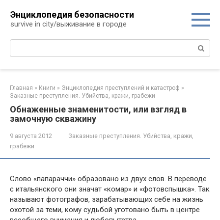
Перейти
Энциклопедия безопасности
к
survive in city/выживание в городе
контенту
Поиск:
Главная
»
Книги
»
Энциклопедия преступлений и катастроф
»
Заказные преступления. Убийства, кражи, грабежи
Обнаженные знаменитости, или взгляд в
замочную скважину
9 августа 2012
Заказные преступления. Убийства, кражи,
грабежи
Слово «папараччи» образовано из двух слов. В переводе
с итальянского они значат «комар» и «фотовспышка». Так
называют фотографов, зарабатывающих себе на жизнь
охотой за теми, кому судьбой уготовано быть в центре