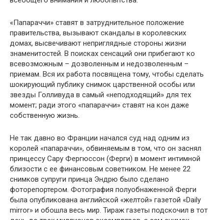
всеобщего внимания и любопытства.
«Папараччи» ставят в затруднительное положение
правительства, вызывают скандалы в королевских
домах, высвечивают неприглядные стороны жизни
знаменитостей. В поисках сенсаций они прибегают ко
всевозможным – дозволенным и недозволенным –
приемам. Вся их работа посвящена тому, чтобы сделать
шокирующий публику снимок царственной особы или
звезды Голливуда в самый «неподходящий» для тех
момент; ради этого «папараччи» ставят на кон даже
собственную жизнь.
Не так давно во Франции начался суд над одним из
королей «папараччи», обвиняемым в том, что он заснял
принцессу Сару Фергюссон (Ферги) в момент интимной
близости с ее финансовым советником. Не менее 22
снимков супруги принца Эндрю было сделано
фоторепортером. Фотография полуобнаженной Ферги
была опубликована английской «желтой» газетой «Daily
mirror» и обошла весь мир. Тираж газеты подскочил в тот