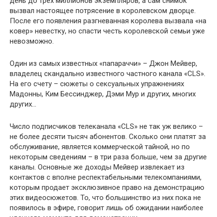
день до трех миллионов экземпляров, а сам снимок
вызвал настоящее потрясение в королевском дворце.
После его появления разгневанная королева вызвала «на
ковер» невестку, но спасти честь королевской семьи уже
невозможно.
Один из самых известных «папараччи» – Джон Мейвер,
владелец скандально известного частного канала «CLS».
На его счету – сюжеты о сексуальных упражнениях
Мадонны, Ким Бессинджер, Дэми Мур и других, многих
других…
Число подписчиков телеканала «CLS» не так уж велико –
не более десяти тысяч абонентов. Сколько они платят за
обслуживание, является коммерческой тайной, но по
некоторым сведениям – в три раза больше, чем за другие
каналы. Основные же доходы Мейвер извлекает из
контактов с вполне респектабельными телекомпаниями,
которым продает эксклюзивное право на демонстрацию
этих видеосюжетов. То, что большинство из них пока не
появилось в эфире, говорит лишь об ожидании наиболее