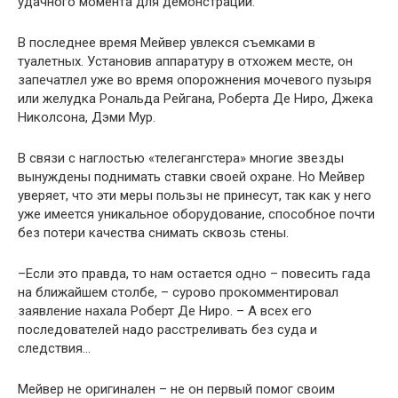
удачного момента для демонстрации.
В последнее время Мейвер увлекся съемками в
туалетных. Установив аппаратуру в отхожем месте, он
запечатлел уже во время опорожнения мочевого пузыря
или желудка Рональда Рейгана, Роберта Де Ниро, Джека
Николсона, Дэми Мур.
В связи с наглостью «телегангстера» многие звезды
вынуждены поднимать ставки своей охране. Но Мейвер
уверяет, что эти меры пользы не принесут, так как у него
уже имеется уникальное оборудование, способное почти
без потери качества снимать сквозь стены.
–Если это правда, то нам остается одно – повесить гада
на ближайшем столбе, – сурово прокомментировал
заявление нахала Роберт Де Ниро. – А всех его
последователей надо расстреливать без суда и
следствия…
Мейвер не оригинален – не он первый помог своим