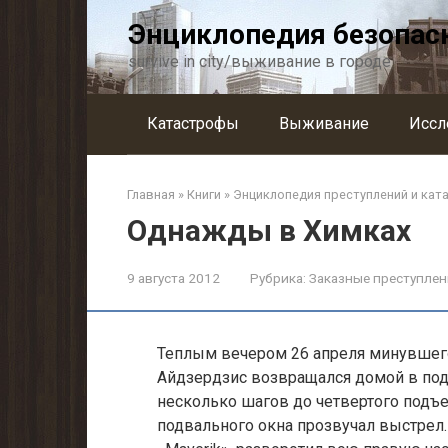
Перейти
Энциклопедия безопас
к
контенту
survive in city/выживание в городе
Катастрофы
Выживание
Иссл
Главная
»
Книги
»
Энциклопедия преступлений и кат
Однажды в Химках
9 августа 2012
Рубрика:
Заказные преступлен
Теплым вечером 26 апреля минувшег
Айдзердзис возвращался домой в под
несколько шагов до четвертого подъ
подвального окна прозвучал выстрел