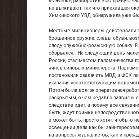
«Maverik», разворотил всю правую час
не выживают, так что приехавшая ок
Химкинского УВД обнаружила уже бе
Местные милиционеры действовали по
брошенное оружие, следы обуви, воз
следу служебно-розыскную собаку. В 
оборвался… На следующий день мален
России, стал местом паломничества п
чинов силовых министерств. Парламен
постановили озадачить МВД и ФСК по
указания «соответствующим ведомств
Потом была долгая оперативная работ
раскрытым, о чем недавно заявил и. 
следствие идет, а посему все связан
быть, ждут поимки непосредственного
а может быть, просто хотят, чтобы о 
освещении дела как бы заинтересован
на вопросы журналистов, как и прежд