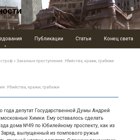
ности
едования
Публикации
Статьи
Конец света
астроф
»
Заказные преступления. Убийства, кражи, грабежи
ия. Убийства, кражи, грабежи
о года депутат Государственной Думы Андрей
московные Химки. Ему оставалось сделать
езда дома №49 по Юбилейному проспекту, как из
. Заряд, выпущенный из помпового ружья