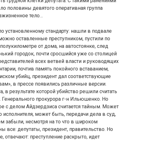
ть грудной клетки депутата. С такими ранениями
оло половины девятого оперативная группа
зжизненное тело…
 установленному стандарту: нашли в подвале
можно оставленные преступником, пустили по
полукилометре от дома, на автостоянке, след
ький городок, почти сросшийся уже со столицей
редставителей всех ветвей власти и руководящих
тарии, почтив память покойного вставанием,
иском убийц, президент дал соответствующие
ам», в прессе появились различные версии.
а, в результате которой убийство решили считать
о. Генерального прокурора г-н Ильюшенко. Но
ное с делом Айдзердзиса считается тайным. Может
 исполнителя, может быть, передачи дела в суд,
нем забыли, несмотря на то что в широком
ы все: депутаты, президент, правительство. Но
е, отвечают: преступление раскрыто, идет