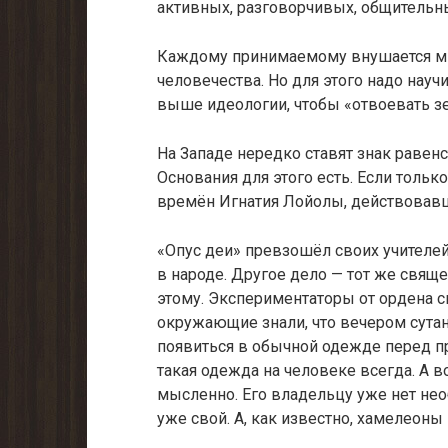
активных, разговорчивых, общительн
Каждому принимаемому внушается мыс
человечества. Но для этого надо науч
выше идеологии, чтобы «отвоевать з
На Западе нередко ставят знак равен
Основания для этого есть. Если толь
времён Игнатия Лойолы, действовавш
«Опус деи» превзошёл своих учителе
в народе. Другое дело — тот же свящ
этому. Экспериментаторы от ордена с
окружающие знали, что вечером сутан
появиться в обычной одежде перед пр
такая одежда на человеке всегда. А в
мысленно. Его владельцу уже нет необ
уже свой. А, как известно, хамелеоны