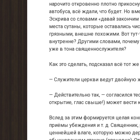
нарочито откровенно плотно прикосну
автобуса, всё ждали, что будет. Но вм
Эскрива со словами «давай закончим ра
места сутаны, которые оставались чи
грязными, внешне похожими. Вот тут-т
внутренне? Другими словами, почему
уже в тона священнослужителя?
Как это сделать, подсказал всё тот ж
— Служители церкви ведут двойную 
— Действительно так, — согласился те
открытие, глас свыше!) может вести 
Вслед за этим формируется целая кон
приёмы убеждения и т. д. Священник,
ценнейшей влаге, которую можно держ