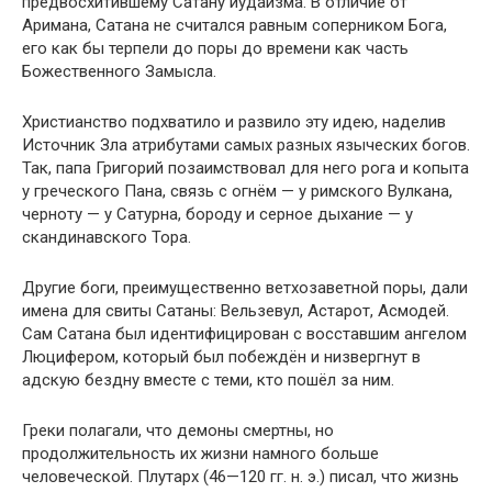
предвосхитившему Сатану иудаизма. В отличие от
Аримана, Сатана не считался равным соперником Бога,
его как бы терпели до поры до времени как часть
Божественного Замысла.
Христианство подхватило и развило эту идею, наделив
Источник Зла атрибутами самых разных языческих богов.
Так, папа Григорий позаимствовал для него рога и копыта
у греческого Пана, связь с огнём — у римского Вулкана,
черноту — у Сатурна, бороду и серное дыхание — у
скандинавского Тора.
Другие боги, преимущественно ветхозаветной поры, дали
имена для свиты Сатаны: Вельзевул, Астарот, Асмодей.
Сам Сатана был идентифицирован с восставшим ангелом
Люцифером, который был побеждён и низвергнут в
адскую бездну вместе с теми, кто пошёл за ним.
Греки полагали, что демоны смертны, но
продолжительность их жизни намного больше
человеческой. Плутарх (46—120 гг. н. э.) писал, что жизнь