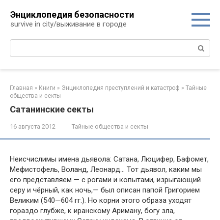
Перейти
Энциклопедия безопасности
к
survive in city/выживание в городе
контенту
Поиск:
Главная
»
Книги
»
Энциклопедия преступлений и катастроф
»
Тайные
общества и секты
Сатанинские секты
16 августа 2012
Тайные общества и секты
Неисчислимы имена дьявола: Сатана, Люцифер, Бафомет,
Мефистофель, Воланд, Леонард… Тот дьявол, каким мы
его представляем — с рогами и копытами, изрыгающий
серу и чёрный, как ночь,— был описан папой Григорием
Великим (540—604 гг.). Но корни этого образа уходят
гораздо глубже, к иранскому Ариману, богу зла,