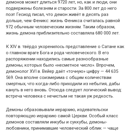
демонов может длиться 9720 лет, но, как и люди, они
подвержены болезням и старости. За 800 лет до него
поэт Гесиод писал, что демон живёт в десять раз
дольше, чем Феникс: жизнь Феникса считалась равной
972 обычным человеческим жизням. Таким образом,
жизнь демона приблизительно составляла 680 000 лет.
К XIV в. твёрдо укоренилось представление о Сатане как
о главном враге Бога и рода человеческого. В его
распоряжении находились самые разнообразные
демоны, которых было «несметное число». Впрочем,
демонолог XVI в. Вейер даёт «точную» цифру — 44 635
569. Она вполне соизмерима с общим количествам
смертных, что когда-либо приходили из небытия, дабы
кануть в него вновь. Отсюда следует логический вывод:
встреча человека с нечистым не такая уж редкость.
Демоны образовывали иерархию, издевательски
повторяющую иерархию самой Церкви. Особый класс
демонов составляли инкубы и суккубы, демоны-
любовники, принимавшие человеческий облик — чаще