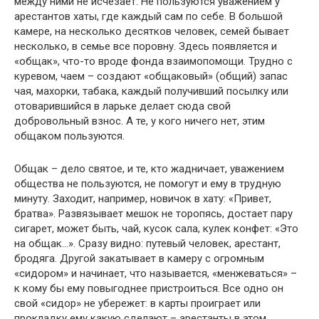
между ними не исчезает. Не пользуются уважением у
арестантов хаты, где каждый сам по себе. В большой
камере, на несколько десятков человек, семей бывает
несколько, в семье все поровну. Здесь появляется и
«общак», что-то вроде фонда взаимопомощи. Трудно с
куревом, чаем – создают «общаковый» (общий) запас
чая, махорки, табака, каждый получивший посылку или
отоварившийся в ларьке делает сюда свой
добровольный взнос. А те, у кого ничего нет, этим
общаком пользуются.
Общак – дело святое, и те, кто жадничает, уважением
общества не пользуются, не помогут и ему в трудную
минуту. Заходит, например, новичок в хату: «Привет,
братва». Развязывает мешок не торопясь, достает пару
сигарет, может быть, чай, кусок сала, кулек конфет: «Это
на общак…». Сразу видно: путевый человек, арестант,
бродяга. Другой закатывает в камеру с огромным
«сидором» и начинает, что называется, «менжеваться» –
к кому бы ему повыгоднее пристроиться. Все одно он
свой «сидор» не убережет: в карты проиграет или
прокладку ему какую сделают – арестанты в этом