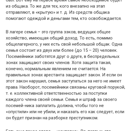
был. Вот ему на первое время самое необходимое будет
из общака. То же для тех, кого внезапно на этап
отправляют, в «крытую» и т. д. Из средств общака
помогают одеждой и деньгами тем, кто освобождается.
В лагере семья – это группа зэков, ведущих общее
хозяйство, имеющая общий доход. То есть, помимо
общелагерного, у них есть свой небольшой общак. Одна
семья состоит из двух или более (до 15 – 20) человек.
Посемейники заботятся друг о друге, в беспредельных
зонах защищают своих членов. Хотя защита такая,
конечно, нормальным явлением не считается. На
правильных зонах арестанта защищает закон. И если он
этот закон нарушил, семья заступаться за него не имеет
права. Наоборот, посемейники связаны круговой порукой,
т. е. коллективной ответственностью за поступки
каждого члена своей семьи. Семья и штраф за своего
посемей-ника заплатить должна, чтобы того не
«опустили» или не убили, и наказать его как следует, если
он будет признан на разборке преступником.