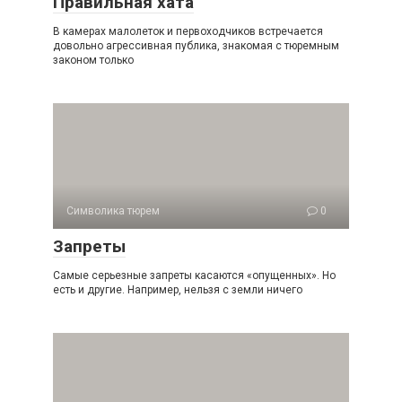
Правильная хата
В камерах малолеток и первоходчиков встречается
довольно агрессивная публика, знакомая с тюремным
законом только
Символика тюрем
0
Запреты
Самые серьезные запреты касаются «опущенных». Но
есть и другие. Например, нельзя с земли ничего