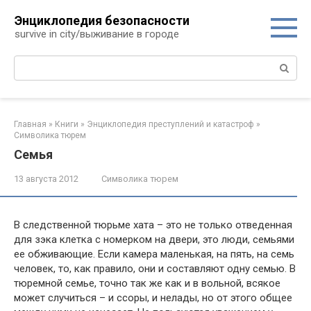
Перейти
Энциклопедия безопасности
к
survive in city/выживание в городе
контенту
Поиск:
Главная
»
Книги
»
Энциклопедия преступлений и катастроф
»
Символика тюрем
Семья
13 августа 2012
Символика тюрем
В следственной тюрьме хата – это не только отведенная
для зэка клетка с номерком на двери, это люди, семьями
ее обживающие. Если камера маленькая, на пять, на семь
человек, то, как правило, они и составляют одну семью. В
тюремной семье, точно так же как и в вольной, всякое
может случиться – и ссоры, и нелады, но от этого общее