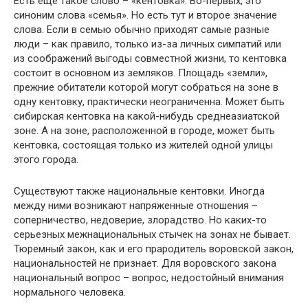
Есть еще такое слово – «кентовка». Во-первых, это
синоним слова «семья». Но есть тут и второе значение
слова. Если в семью обычно приходят самые разные
люди – как правило, только из-за личных симпатий или
из соображений выгоды совместной жизни, то кентовка
состоит в основном из земляков. Площадь «земли»,
прежние обитатели которой могут собраться на зоне в
одну кентовку, практически неограниченна. Может быть
сибирская кентовка на какой-нибудь среднеазиатской
зоне. А на зоне, расположенной в городе, может быть
кентовка, состоящая только из жителей одной улицы
этого города.
Существуют также национальные кентовки. Иногда
между ними возникают напряженные отношения –
соперничество, недоверие, злорадство. Но каких-то
серьезных межнациональных стычек на зонах не бывает.
Тюремный закон, как и его прародитель воровской закон,
национальностей не признает. Для воровского закона
национальный вопрос – вопрос, недостойный внимания
нормального человека.