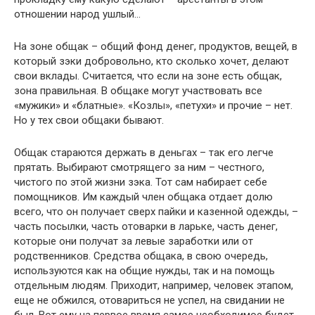
отношении народ ушлый…
На зоне общак – общий фонд денег, продуктов, вещей, в
который зэки добровольно, кто сколько хочет, делают
свои вклады. Считается, что если на зоне есть общак,
зона правильная. В общаке могут участвовать все
«мужики» и «блатные». «Козлы», «петухи» и прочие – нет.
Но у тех свои общаки бывают.
Общак стараются держать в деньгах – так его легче
прятать. Выбирают смотрящего за ним – честного,
чистого по этой жизни зэка. Тот сам набирает себе
помощников. Им каждый член общака отдает долю
всего, что он получает сверх пайки и казенной одежды, –
часть посылки, часть отоварки в ларьке, часть денег,
которые они получат за левые заработки или от
родственников. Средства общака, в свою очередь,
используются как на общие нужды, так и на помощь
отдельным людям. Приходит, например, человек этапом,
еще не обжился, отовариться не успел, на свидании не