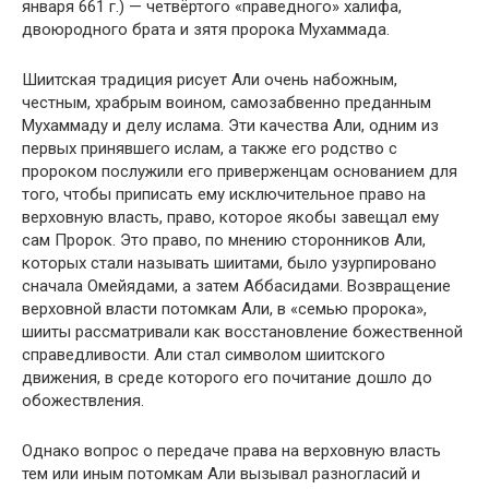
января 661 г.) — четвёртого «праведного» халифа,
двоюродного брата и зятя пророка Мухаммада.
Шиитская традиция рисует Али очень набожным,
честным, храбрым воином, самозабвенно преданным
Мухаммаду и делу ислама. Эти качества Али, одним из
первых принявшего ислам, а также его родство с
пророком послужили его приверженцам основанием для
того, чтобы приписать ему исключительное право на
верховную власть, право, которое якобы завещал ему
сам Пророк. Это право, по мнению сторонников Али,
которых стали называть шиитами, было узурпировано
сначала Омейядами, а затем Аббасидами. Возвращение
верховной власти потомкам Али, в «семью пророка»,
шииты рассматривали как восстановление божественной
справедливости. Али стал символом шиитского
движения, в среде которого его почитание дошло до
обожествления.
Однако вопрос о передаче права на верховную власть
тем или иным потомкам Али вызывал разногласий и