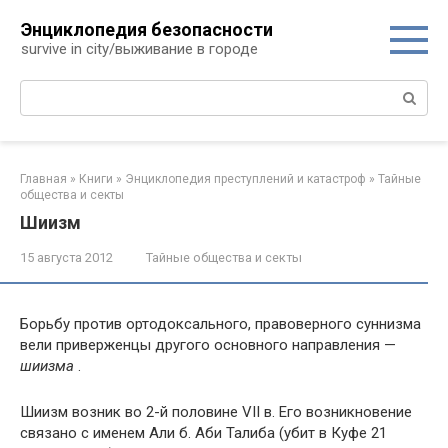
Перейти
Энциклопедия безопасности
к
survive in city/выживание в городе
контенту
Поиск:
Главная
»
Книги
»
Энциклопедия преступлений и катастроф
»
Тайные
общества и секты
Шиизм
15 августа 2012
Тайные общества и секты
Борьбу против ортодоксального, правоверного суннизма
вели приверженцы другого основного направления —
шиизма
.
Шиизм возник во 2-й половине VII в. Его возникновение
связано с именем Али б. Аби Талиба (убит в Куфе 21