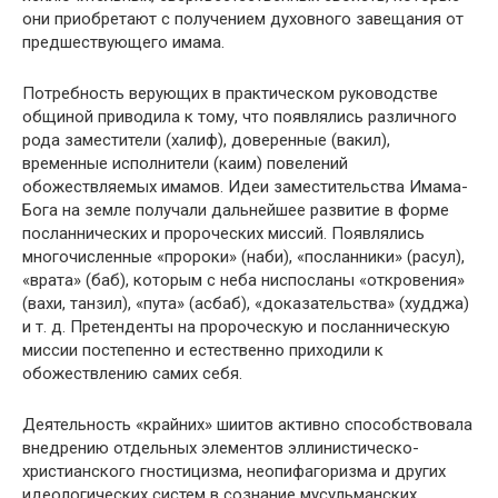
они приобретают с получением духовного завещания от
предшествующего имама.
Потребность верующих в практическом руководстве
общиной приводила к тому, что появлялись различного
рода заместители (халиф), доверенные (вакил),
временные исполнители (каим) повелений
обожествляемых имамов. Идеи заместительства Имама-
Бога на земле получали дальнейшее развитие в форме
посланнических и пророческих миссий. Появлялись
многочисленные «пророки» (наби), «посланники» (расул),
«врата» (баб), которым с неба ниспосланы «откровения»
(вахи, танзил), «пута» (асбаб), «доказательства» (худджа)
и т. д. Претенденты на пророческую и посланническую
миссии постепенно и естественно приходили к
обожествлению самих себя.
Деятельность «крайних» шиитов активно способствовала
внедрению отдельных элементов эллинистическо-
христианского гностицизма, неопифагоризма и других
идеологических систем в сознание мусульманских