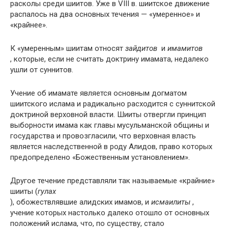
расколы среди шиитов. Уже в VIII в. шиитское движение
распалось на два основных течения — «умеренное» и
«крайнее».
К «умеренным» шиитам относят
зайдитов
и
имамитов
, которые, если не считать доктрину имамата, недалеко
ушли от суннитов.
Учение об имамате является основным догматом
шиитского ислама и радикально расходится с суннитской
доктриной верховной власти. Шииты отвергли принцип
выборности имама как главы мусульманской общины и
государства и провозгласили, что верховная власть
является наследственной в роду Алидов, право которых
предопределено «Божественным установлением».
Другое течение представляли так называемые «крайние»
шииты (
гулах
), обожествлявшие алидских имамов, и
исмаилиты
,
учение которых настолько далеко отошло от основных
положений ислама, что, по существу, стало