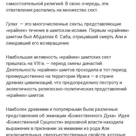
самостоятельной религией. В свою очередь, эти
ответвления распались на множество сект.
Гулах
— это многочисленные секты, представляющие
«крайнее» течение в шиитском исламе. Первым «крайним»
шиитом был Абдаллах б. Саба, отрицавший смерть Али и
ожидавший его возвращения.
Наибольшая активность «крайних» шиитских сект
пришлась на VIII в. — период смены династий.
Деятельность «крайних» шиитов проходила в тот период
преимущественно на территории Ирака — в стране
древних цивилизаций, что предопределило пестроту и
эклектичность религиозно-политических представлений
«крайних» шиитов.
Наиболее древними и популярными были различные
представления об эманации «Божественного Духа». Идея
«Божественной Сущности» верховной власти находила
выражение в признании за имамами из рода Али
исключительных, сверхъестественных свойств, которые