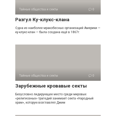
Тайные общества и секты
0
Разгул Ку-клукс-клана
Одна из наиболее мракобесных организаций Америки —
ку-клукс-клан — была создана ещё в 1867г.
Тайные общества и секты
0
Зарубежные кровавые секты
Безусловно лидирующее место среди мировых
«религиозных» трагедий занимает секта «Народный
храм», которую возглавлял Джим