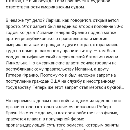
Штатов, не был осужден или привлечен к судебной
ответственности американским судом.
В чем же тут дело? Ларчик, как говорится, открывается
просто. Этот запрет был введен во второй половине 30-х
годов, когда в Испании генерал Франко поднял мятеж
против республиканского правительства и многие
американцы, как и граждане других стран, отправились
туда на помощь законному правительству, — там был
создан антифашистский американский батальон имени
Линкольна. Но американские власти сочувствовали не
республиканскому правительству Испании, а другу
Гитлера Франко. Поэтому-то и был наложен запрет на
поступление граждан США на службу к иностранному
государству. Теперь же этот запрет стал мертвой буквой…
Но вернемся к делам псов войны, одним из идеологов и
организаторов которых является полковник Роберт
Браун. На стене здания, в котором работает его фирма,
красуется плакат, в популярной форме
пропагандирующий суть того ремесла, которым заняты