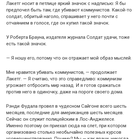
Лакетг носит в петлице яркий значок с надписью: Я бы
предпочел быть там, где убивают коммунистов. Какой-то
солдат, обритый наголо, спрашивает у него почти с
отчаянием в голосе, где он купил такой значок.
У Роберта Брауна, издателя журнала Солдат удачи, тоже
есть такой значок.
— Я ношу его, потому что он отражает мой образ мыслей.
Мне нравится убивать коммунистов, — продолжает
Лакетг. — Я считаю, что это справедливо: коммунизм
угрожает отбросить мир назад. И я готов сражаться
против него в одиночку, даже на пороге своего дома.
Рэнди Фудала провел в чудесном Сайгоне всего шесть
месяцев, последние для американцев шесть месяцев.
Сейчас он служит полицейским в Лос-Анджелесе.
Именно поэтому он приехал сюда на слет, при котором
организовано столько необычайно полезных курсов
усовершенствования. Почему? Мы — как врачи, никогда