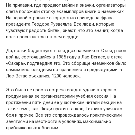
На прилавки, где продают майки и значки, организаторы
слета положили стопку экземпляров книги о наемниках.
На первой странице с гордостью приведена фраза
президента Теодора Рузвельта: Все люди, которые
чувствуют радость битвы, знают, что это значит, когда
волк просыпается в твоем сердце.
Да, волки бодрствуют в сердцах наемников. Съезд псов
войны, состоявшийся в 1985 году в Лас-Вегасе, в отеле
«Сахара», подтвердил это. Это сборище наемников было
самым многолюдным по сравнению с предыдущими: в
Лас-Вегас съехались 1200 человек.
Это была не просто встреча солдат удачи а хорошо
продуманная ее организаторами учебная сессия. На
протяжении пяти дней ее участникам читали лекции на
такие темы, как Люди против танков, Техника уличного
боя и прочее. Все это сопровождалось практическими
занятиями на местности в условиях, максимально
приближенных к боевым.