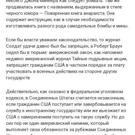
некоего Джона Миннера Как следует убивать. Там же
продавалась книга с названием, выдержанным в стиле
черного юмора — Поваренная книга анархиста. Она
содержит инструкции, как в случае необходимости
изготавливать разного рода самодельные бомбы и мины.
Если бы власти уважали законодательство, то журнал
Солдат удачи давно был бы запрещен, а Роберт Браун
сидел бы в тюрьме: американский закон, как напомнил
недавно американский журнал Тайные подрывные акции,
запрещает гражданам США в частном порядке за плату
участвовать в военных действиях на стороне других
государств.
Действительно, как сказано в федеральном уголовном
кодексе, в Соединенных Штатах считается незаконным,
если гражданин США поступает или завербовывается на
службу к иностранному государству или же выезжает из
США с намеренением поступить на такую службу. Но до
сих пор ни один американский наемник, который
выполняет свои обязанности за рубежами Соединенных