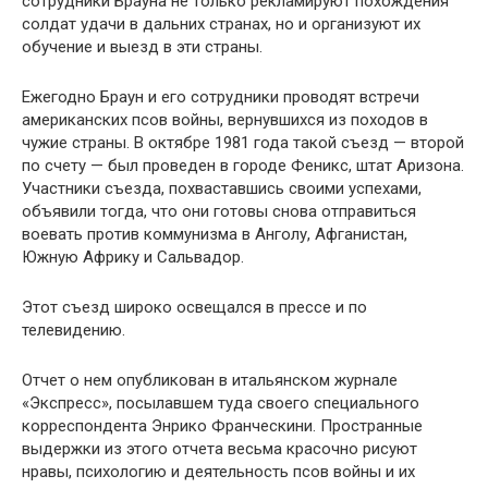
сотрудники Брауна не только рекламируют похождения
солдат удачи в дальних странах, но и организуют их
обучение и выезд в эти страны.
Ежегодно Браун и его сотрудники проводят встречи
американских псов войны, вернувшихся из походов в
чужие страны. В октябре 1981 года такой съезд — второй
по счету — был проведен в городе Феникс, штат Аризона.
Участники съезда, похваставшись своими успехами,
объявили тогда, что они готовы снова отправиться
воевать против коммунизма в Анголу, Афганистан,
Южную Африку и Сальвадор.
Этот съезд широко освещался в прессе и по
телевидению.
Отчет о нем опубликован в итальянском журнале
«Экспресс», посылавшем туда своего специального
корреспондента Энрико Франческини. Пространные
выдержки из этого отчета весьма красочно рисуют
нравы, психологию и деятельность псов войны и их