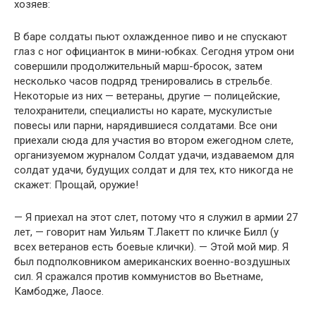
хозяев:
В баре солдаты пьют охлажденное пиво и не спускают
глаз с ног официанток в мини-юбках. Сегодня утром они
совершили продолжительный марш-бросок, затем
несколько часов подряд тренировались в стрельбе.
Некоторые из них — ветераны, другие — полицейские,
телохранители, специалисты но карате, мускулистые
повесы или парни, нарядившиеся солдатами. Все они
приехали сюда для участия во втором ежегодном слете,
организуемом журналом Солдат удачи, издаваемом для
солдат удачи, будущих солдат и для тех, кто никогда не
скажет: Прощай, оружие!
— Я приехал на этот слет, потому что я служил в армии 27
лет, — говорит нам Уильям Т.Лакетт по кличке Билл (у
всех ветеранов есть боевые клички). — Этой мой мир. Я
был подполковником американских военно-воздушных
сил. Я сражался против коммунистов во Вьетнаме,
Камбодже, Лаосе.