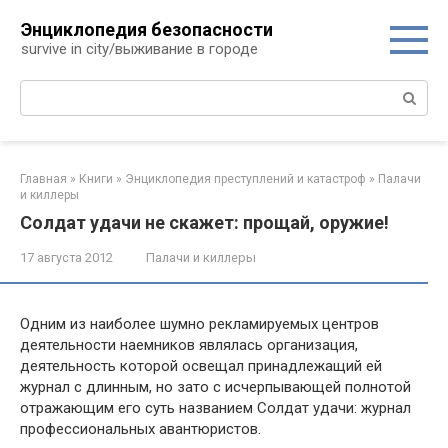
Перейти
Энциклопедия безопасности
к
survive in city/выживание в городе
контенту
Поиск:
Главная
»
Книги
»
Энциклопедия преступлений и катастроф
»
Палачи
и киллеры
Солдат удачи не скажет: прощай, оружие!
17 августа 2012
Палачи и киллеры
Одним из наиболее шумно рекламируемых центров
деятельности наемников являлась организация,
деятельность которой освещал принадлежащий ей
журнал с длинным, но зато с исчерпывающей полнотой
отражающим его суть названием Солдат удачи: журнал
профессиональных авантюристов.