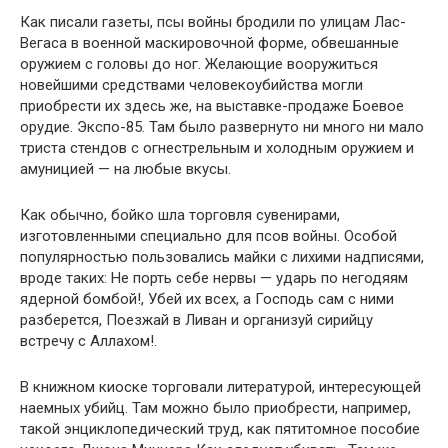
Как писали газеты, псы войны бродили по улицам Лас-
Вегаса в военной маскировочной форме, обвешанные
оружием с головы до ног. Желающие вооружиться
новейшими средствами человекоубийства могли
приобрести их здесь же, на выставке-продаже Боевое
орудие. Экспо-85. Там было развернуто ни много ни мало
триста стендов с огнестрельным и холодным оружием и
амуницией — на любые вкусы.
Как обычно, бойко шла торговля сувенирами,
изготовленными специально для псов войны. Особой
популярностью пользовались майки с лихими надписями,
вроде таких: Не порть себе нервы — ударь по негодяям
ядерной бомбой!, Убей их всех, а Господь сам с ними
разберется, Поезжай в Ливан и организуй сирийцу
встречу с Аллахом!.
В книжном киоске торговали литературой, интересующей
наемных убийц. Там можно было приобрести, например,
такой энциклопедический труд, как пятитомное пособие