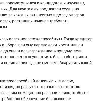
мя присматривался к кандидатам и изучал их,
 них. Для начала ему предлагали ссуды на
елю за каждых пять взятых в долг долларов.
олгах, ростовщик начинал требовать
ммы.
оказывался неплатежеспособным, Тогда кредитор
 выбора: или ему переломают кости, или он
а да еще и вознаграждение в придачу, если
 которое легко осуществить без особого риска,
а и полиция никогда не сможет обнаружить какой-
еплатежеспособный должник, чье досье,
е изрядно распухло, отказывался от столь
аза с ним немедленно расправлялись, чтобы он
о требовало обеспечение безопасности