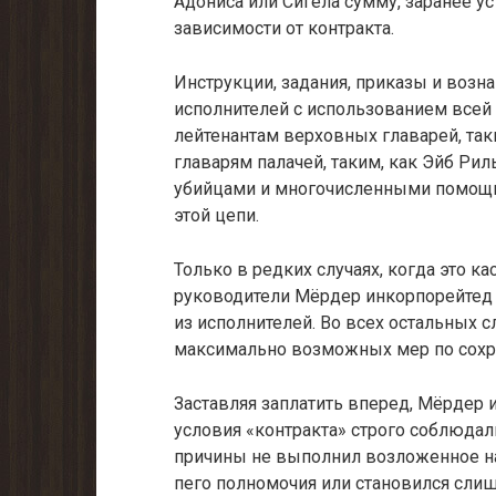
Адониса или Сигела сумму, заранее 
зависимости от контракта.
Инструкции, задания, приказы и возн
исполнителей с использованием всей
лейтенантам верховных главарей, так
главарям палачей, таким, как Эйб Рил
убийцами и многочисленными помощн
этой цепи.
Только в редких случаях, когда это к
руководители Мёрдер инкорпорейтед 
из исполнителей. Во всех остальных 
максимально возможных мер по сохра
Заставляя заплатить вперед, Мёрдер 
условия «контракта» строго соблюдал
причины не выполнил возложенное на
пего полномочия или становился сли