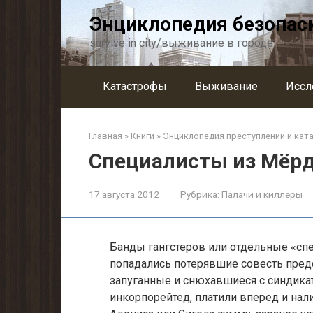
Перейти
Энциклопедия безопас
к
контенту
survive in city/выживание в городе
Катастрофы
Выживание
Иссл
Главная
»
Книги
»
Энциклопедия преступлений и кат
Специалисты из Мёрд
17 августа 2012
Рубрика:
Палачи и киллеры
Банды гангстеров или отдельные «спец
попадались потерявшие совесть пред
запуганные и снюхавшиеся с синдика
инкорпорейтед, платили вперед и нал