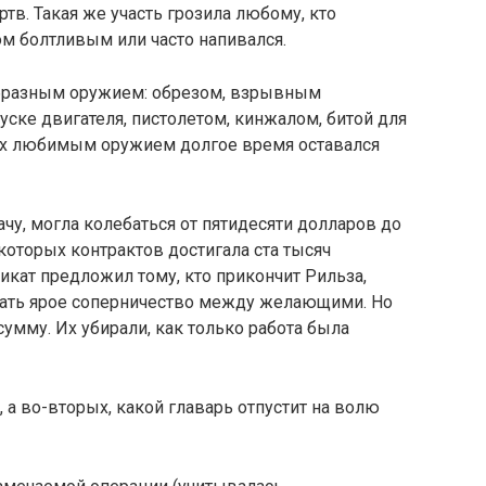
тв. Такая же участь грозила любому, кто
 болтливым или часто напивался.
бразным оружием: обрезом, взрывным
ске двигателя, пистолетом, кинжалом, битой для
о их любимым оружием долгое время оставался
у, могла колебаться от пятидесяти долларов до
которых контрактов достигала ста тысяч
икат предложил тому, кто прикончит Рильза,
здать ярое соперничество между желающими. Но
умму. Их убирали, как только работа была
 а во-вторых, какой главарь отпустит на волю