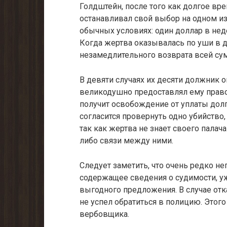
Голдштейн, после того как долгое вре
останавливал свой выбор на одном из
обычных условиях: один доллар в нед
Когда жертва оказывалась по уши в д
незамедлительного возврата всей су
В девяти случаях их десяти должник 
великодушно предоставлял ему право
получит освобождение от уплаты долг
согласится провернуть одно убийство,
так как жертва не знает своего палач
либо связи между ними.
Следует заметить, что очень редко н
содержащее сведения о судимости, уж
выгодного предложения. В случае отк
не успел обратиться в полицию. Этог
вербовщика.