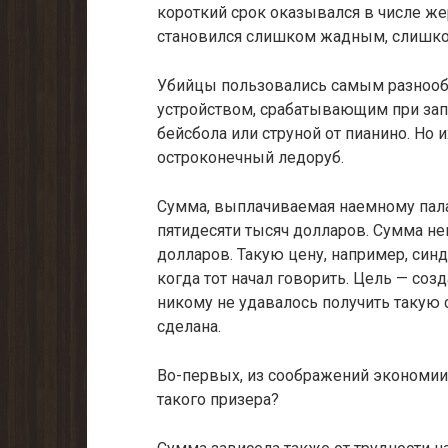
короткий срок оказывался в числе жер
становился слишком жадным, слишком
Убийцы пользовались самым разноо
устройством, срабатывающим при запу
бейсбола или струной от пианино. Н
остроконечный ледоруб.
Сумма, выплачиваемая наемному палач
пятидесяти тысяч долларов. Сумма не
долларов. Такую цену, например, синд
когда тот начал говорить. Цель — со
никому не удавалось получить такую с
сделана.
Во-первых, из соображений экономии,
такого призера?