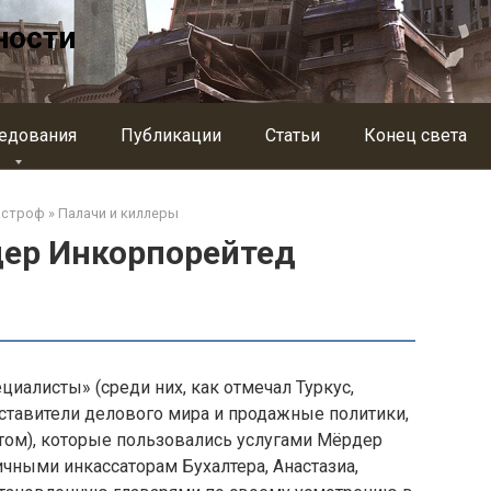
ности
едования
Публикации
Статьи
Конец света
астроф
»
Палачи и киллеры
ер Инкорпорейтед
иалисты» (среди них, как отмечал Туркус,
ставители делового мира и продажные политики,
том), которые пользовались услугами Мёрдер
ичными инкассаторам Бухалтера, Анастазиа,