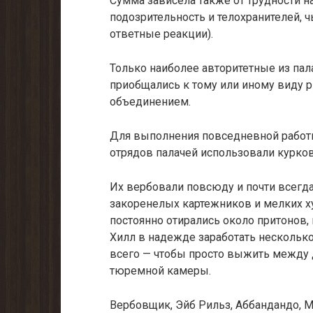
Сумма зависела также от трудности 
подозрительность и телохранителей, 
ответные реакции).
Только наиболее авторитетные из па
приобщались к тому или иному виду 
объединением.
Для выполнения повседневной работ
отрядов палачей использовали курков
Их вербовали повсюду и почти всегда 
закоренелых картежников и мелких ху
постоянно отирались около притонов
Хилл в надежде заработать несколько
всего — чтобы просто выжить между
тюремной камеры.
Вербовщик, Эйб Рильз, Аббандандо, М