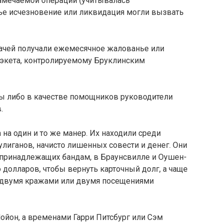
намечаемой операции (учитывалась
чье исчезновение или ликвидация могли вызвать
лачей получали ежемесячное жалованье или
рэкета, контролируемому Бруклинским
ы либо в качестве помощников руководители
.
на один и то же манер. Их находили среди
лиганов, начисто лишенных совести и денег. Они
, принадлежащих бандам, в Браунсвилле и Оушен-
 долларов, чтобы вернуть карточный долг, а чаще
 двумя кражами или двумя посещениями
ойон, а временами Гарри Питсбург или Сэм