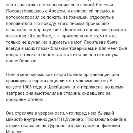
знать, насколько она оправилась от своей болезни.
Посоветовавшись с Азефом, я написал ей письмо, в
котором просил се пожить за границей, отдохнуть и
поправиться. По поводу этого письма произошло
печальное недоразумение. Леонтьева поняла мое письмо
как отказ ей в работе, т. е. приписала мне то, что я не
только не думал, но и думать не мог. Леонтьева была
всегда в моих глазах близким товарищем, и для меня был
вопрос только в одном: достаточно ли она отдохнула
после болезни.
Поняв мое письмо как отказ боевой организации, она
примкнула к партии социалистов-максималистов. В
августе 1906 года в Швейцарии, в Интерлакене, во время
завтрака она выстрелила в старика, сидевшего за
соседним столом.
Она стреляла в уверенности, что перед нею бывший
министр внутренних дел П.Н.Дурново. Произошла ошибка:
старик оказался не Дурново, а французом по фамилии
Мюллер.