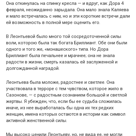
Она откинулась на спинку кресла — и вдруг, как Дора 4
февраля, неожиданно зарыдала. Она мало знала Каляева
и мало встречалась с ним, но и эти короткие встречи дали
ей возможность в полной мере оценить его.
В Леонтьевой было много той сосредоточенной силы
воли, которою была так богата Бриллиант. Обе они были
одного и того же, «монашеского» типа. Но Дора
Бриллиант была печальнее и мрачнее; она не знала
радости в жизни, смерть казалась ей заслуженной и
долгожданной наградой.
Леонтьева была моложе, радостнее и светлее. Она
участвовала в терроре с тем чувством, которое жило в
Сазонове, — с радостным сознанием большой и светлой
жертвы. Я убежден, что, если бы ее судьба сложилась
иначе, из нее выработалась бы одна их тех редких
женщин, имена которых остаются в истории как символ
активной женственной силы.
Мы высоко ценили Леонтьеву, но, не вида ее, не могли