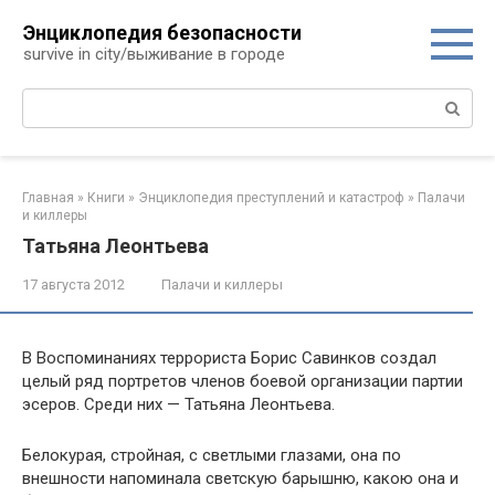
Перейти
Энциклопедия безопасности
к
survive in city/выживание в городе
контенту
Поиск:
Главная
»
Книги
»
Энциклопедия преступлений и катастроф
»
Палачи
и киллеры
Татьяна Леонтьева
17 августа 2012
Палачи и киллеры
В Воспоминаниях террориста Борис Савинков создал
целый ряд портретов членов боевой организации партии
эсеров. Среди них — Татьяна Леонтьева.
Белокурая, стройная, с светлыми глазами, она по
внешности напоминала светскую барышню, какою она и