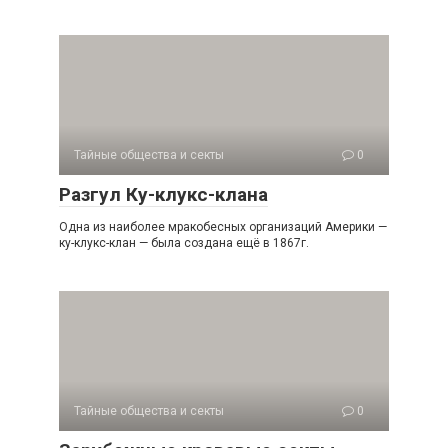
Тайные общества и секты
0
Разгул Ку-клукс-клана
Одна из наиболее мракобесных организаций Америки —
ку-клукс-клан — была создана ещё в 1867г.
Тайные общества и секты
0