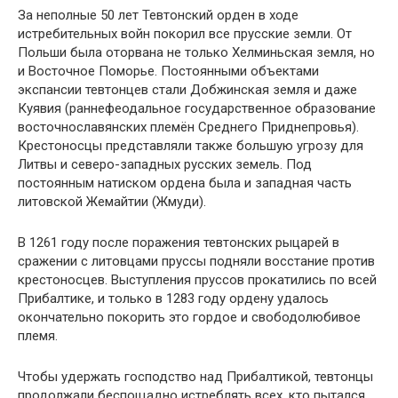
За неполные 50 лет Тевтонский орден в ходе
истребительных войн покорил все прусские земли. От
Польши была оторвана не только Хелминьская земля, но
и Восточное Поморье. Постоянными объектами
экспансии тевтонцев стали Добжинская земля и даже
Куявия (раннефеодальное государственное образование
восточнославянских племён Среднего Приднепровья).
Крестоносцы представляли также большую угрозу для
Литвы и северо-западных русских земель. Под
постоянным натиском ордена была и западная часть
литовской Жемайтии (Жмуди).
В 1261 году после поражения тевтонских рыцарей в
сражении с литовцами пруссы подняли восстание против
крестоносцев. Выступления пруссов прокатились по всей
Прибалтике, и только в 1283 году ордену удалось
окончательно покорить это гордое и свободолюбивое
племя.
Чтобы удержать господство над Прибалтикой, тевтонцы
продолжали беспощадно истреблять всех, кто пытался