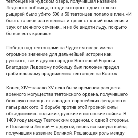
тевтонцев на Чудском озере, получившая название
Ледового побоища, в ходе которого одних только
рыцарей было убито 500 и 50 тевтонцев попало в плен. «И
бысть та сече зла и велика, и треск от копий ломления и
звук от мечного сечения… и не бе видети льду, покрыто
бо все есть кровию».
Победа над тевтонцами на Чудском озере имела
огромное значение для дальнейшей истории как
русского, так и других народов Восточной Европы.
Благодаря Ледовому побоищу был положен предел
грабительскому продвижению тевтонцев на Восток.
Конец XIV—начало XV века были временем расцвета
военного могущества тевтонского ордена, получившего
большую помощь от западно-европейских феодалов и
папы римского. В борьбе против этой грозной силы
объединились польские, русские и литовские войска. В
1409 году между Тевтонским орденом, с одной стороны,
и Польшей и Литвой — с другой, вновь вспыхнула война,
получившая название Великой. Решающая роль между