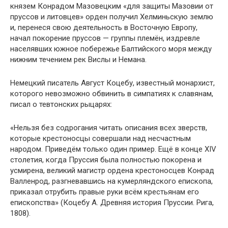
князем Конрадом Мазовецким «для защиты Мазовии от
пруссов и литовцев» орден получил Хелминьскую землю
и, перенеся свою деятельность в Восточную Европу,
начал покорение пруссов — группы племён, издревле
населявших южное побережье Балтийского моря между
нижним течением рек Вислы и Немана.
Немецкий писатель Август Коцебу, известный монархист,
которого невозможно обвинить в симпатиях к славянам,
писал о тевтонских рыцарях:
«Нельзя без содрогания читать описания всех зверств,
которые крестоносцы совершали над несчастным
народом. Приведём только один пример. Ещё в конце XIV
столетия, когда Пруссия была полностью покорена и
усмирена, великий магистр ордена крестоносцев Конрад
Валленрод, разгневавшись на кумерляндского епископа,
приказал отрубить правые руки всём крестьянам его
епископства» (Коцебу А. Древняя история Пруссии. Рига,
1808).