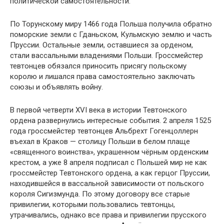
политической самостоятельности.
По Торунскому миру 1466 года Польша получила обратно
поморские земли с Гданьском, Кульмскую землю и часть
Пруссии. Остальные земли, оставшиеся за орденом,
стали вассальными владениями Польши. Гроссмейстер
тевтонцев обязался приносить присягу польскому
королю и лишался права самостоятельно заключать
союзы и объявлять войну.
В первой четверти XVI века в истории Тевтонского
ордена развернулись интересные события. 2 апреля 1525
года гроссмейстер тевтонцев Альбрехт Гогенцоллерн
въехал в Краков — столицу Польши в белом плаще
«священного воинства», украшенном чёрным орденским
крестом, а уже 8 апреля подписал с Польшей мир не как
гроссмейстер Тевтонского ордена, а как герцог Пруссии,
находившейся в вассальной зависимости от польского
короля Сигизмунда. По этому договору все старые
привилегии, которыми пользовались тевтонцы,
утрачивались, однако все права и привилегии прусского