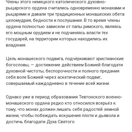
Члены этого немецкого католического духовно-
рыцарского ордена считались одновременно монахами и
рыцарями и давали три традиционных монашеских обета:
целомудрия, бедности и послушания. В то время члены
ордена полностью зависели от папы римского, являясь
его мощным орудием и не подчиняясь власти тех
государей, на территории которых находились их
владения.
Цель монашеского подвига, подчёркивают христианские
богословы, — достижение действием Божией благодати
духовной чистоты, беспорочности и полного предания
себя воле Божией через аскетический подвиг,
совершаемый каждодневно в течение всей жизни.
Однако уже в период образования Тевтонского военно-
монашеского ордена редко кто относился всерьёз к
тому, что монах должен лишать себя радостей земной
жизни, чтобы побеждать искушения плоти и дьявола и
достичь благодати Духа Святого.