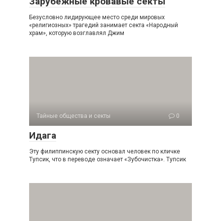
Зарубежные кровавые секты
Безусловно лидирующее место среди мировых
«религиозных» трагедий занимает секта «Народный
храм», которую возглавлял Джим
Тайные общества и секты
0
Идага
Эту филиппинскую секту основал человек по кличке
Тупсик, что в переводе означает «Зубочистка». Тупсик