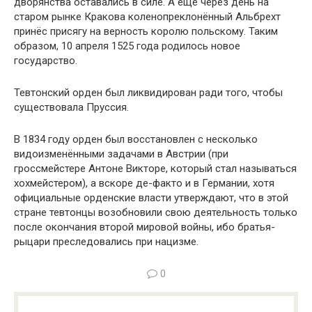
дворянства оставались в силе. А ещё через день на
старом рынке Кракова коленопреклонённый Альбрехт
принёс присягу на верность королю польскому. Таким
образом, 10 апреля 1525 года родилось новое
государство.
Тевтонский орден был ликвидирован ради того, чтобы
существовала Пруссия.
В 1834 году орден был восстановлен с несколько
видоизменёнными задачами в Австрии (при
гроссмейстере Антоне Викторе, который стал называться
хохмейстером), а вскоре де-факто и в Германии, хотя
официальные орденские власти утверждают, что в этой
стране тевтонцы возобновили свою деятельность только
после окончания второй мировой войны, ибо братья-
рыцари преследовались при нацизме.
0