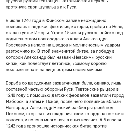
пруссов руками тевтонцев, католическая церковь
протянула свои щупальца и к Руси.
В июле 1240 года в Финском заливе неожиданно
появилась шведская флотилия, которая, пройдя по Неве,
стала в устье Ижоры. Утром 15 июля русское войско под
водительством новгородского князя Александра
Ярославича напало на шведов и молниеносным ударом
разгромило их. В этой знаменитой битве, за победу в
которой Александр был назван «Невским», русский
князь, как повествует летопись, «самому королю
возложи печать на лице острым своим мечом».
Борьба со шведскими захватчиками была, однако, лишь
составной частью обороны Руси. Тевтонские рыцари в
1240 году с помощью датских феодалов захватили город
Изборск, а затем и Псков, после чего появились вблизи
Новгорода. Александр Невский разбил рыцарей под
Псковом, вторгся в их владения, «землю ордена пожже и
повоева, и полона много взя, а иных иссече». А 5 апреля
1242 года произошла историческая битва против