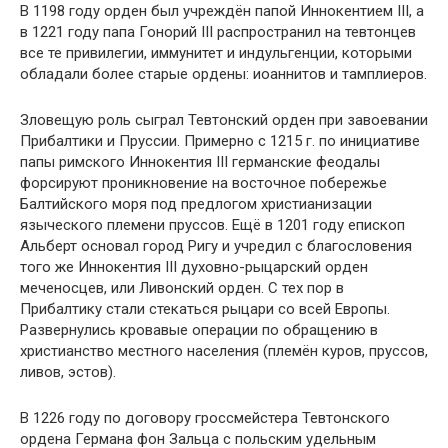
В 1198 году орден был учреждён папой Иннокентием III, а
в 1221 году папа Гонорий III распространил на тевтонцев
все те привилегии, иммунитет и индульгенции, которыми
обладали более старые ордены: иоаннитов и тамплиеров.
Зловещую роль сыграл Тевтонский орден при завоевании
Прибалтики и Пруссии. Примерно с 1215 г. по инициативе
папы римского Иннокентия III германские феодалы
форсируют проникновение на восточное побережье
Балтийского моря под предлогом христианизации
языческого племени пруссов. Ещё в 1201 году епископ
Альберт основал город Ригу и учредил с благословения
того же Иннокентия III духовно-рыцарский орден
меченосцев, или Ливонский орден. С тех пор в
Прибалтику стали стекаться рыцари со всей Европы.
Развернулись кровавые операции по обращению в
христианство местного населения (племён куров, пруссов,
ливов, эстов).
В 1226 году по договору гроссмейстера Тевтонского
ордена Германа фон Зальца с польским удельным