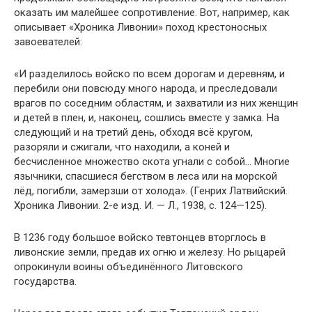
оказать им малейшее сопротивление. Вот, например, как
описывает «Хроника Ливонии» поход крестоносных
завоевателей:
«И разделилось войско по всем дорогам и деревням, и
перебили они повсюду много народа, и преследовали
врагов по соседним областям, и захватили из них женщин
и детей в плен, и, наконец, сошлись вместе у замка. На
следующий и на третий день, обходя всё кругом,
разоряли и сжигали, что находили, а коней и
бесчисленное множество скота угнали с собой… Многие
язычники, спасшиеся бегством в леса или на морской
лёд, погибли, замерзши от холода». (Генрих Латвийский.
Хроника Ливонии. 2-е изд. И. — Л., 1938, с. 124—125).
В 1236 году большое войско тевтонцев вторглось в
ливонские земли, предав их огню и железу. Но рыцарей
опрокинули воины объединённого Литовского
государства.