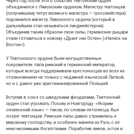
Через год после этого события Тевтонский орден
объединился с Ливонским орденом. Магистру тевтонцев
(получившему титул великого магистра — гроссмейстера)
подчинился магистр Ливонского ордена (который в
дальнейшем стал называться ландмейстером).
Объединив таким образом свои силы, германские рыцари
стали готовиться к новому «Дранг нах Остен» («Натиск на
Восток»).
У Тевтонского ордена были могущественные
покровители: папа римский и германский император,
которые всегда поддерживали крестоносцев во всех их
столкновениях не только с недавней языческой Литвой,
но и с давно уже христианизированной Польшей.
Вступив в союз со шведскими феодалами, Тевтонский
орден стал угрожать Пскову и Новгороду. «Укорим
словенский язык» — таков, по словам летописца, был
лозунг тевтонцев. Римские папы давно стремились к
мировому господству, и особенно манила их Русь с её
неисчислимыми богатствами. Поработив ливов, эстов и