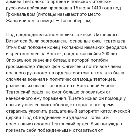
армией Тевтонского ордена и польско-литовско-
русскими войсками произошла 15 июля 1410 года под
Грюнвальдом (литовцы называют это место
Жальгирисом, а немцы — Танненбергом).
Под предводительством великого князя Литовского
Витаутаса были разгромлены основные силы тевтонцев.
Этим был положен конец экспансии немецких феодалов
и крестоносцев на Восток, продолжавшейся 200 лет.
Эпохальное значение битвы, в которой погибли
гроссмейстер Ульрих фон Юнгинген и почти все члены
военного руководства ордена, состоит в том, что была
сломлена военная и политическая мощь тевтонцев,
развеяны их планы господства в Восточной Европе.
Тевтонский орден не смог больше оправиться от
нанесённого ему поражения. Тщетно искал он помощи у
папы и у вселенских соборов, которые в это время
старались укрепить расшатанный авторитет католической
церкви. Под объединёнными ударами Польши и
восставших городов Тевтонский орден был вынужден
признать себя побеждённым и отказаться от