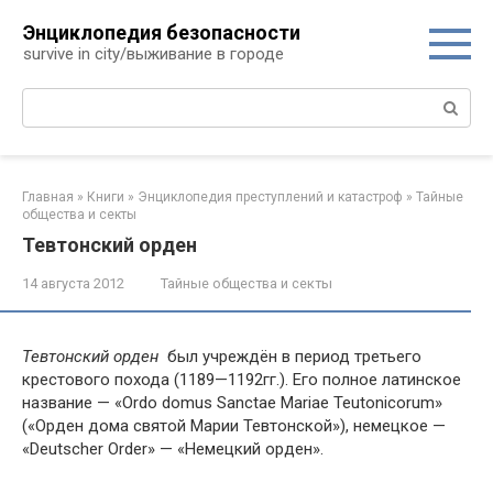
Перейти
Энциклопедия безопасности
к
survive in city/выживание в городе
контенту
Поиск:
Главная
»
Книги
»
Энциклопедия преступлений и катастроф
»
Тайные
общества и секты
Тевтонский орден
14 августа 2012
Тайные общества и секты
Тевтонский орден
был учреждён в период третьего
крестового похода (1189—1192гг.). Его полное латинское
название — «Ordo domus Sanctae Mariae Teutonicorum»
(«Орден дома святой Марии Тевтонской»), немецкое —
«Deutscher Order» — «Немецкий орден».